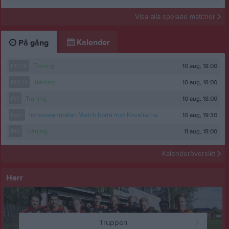
Visa alla spelade matcher
Kalender
På gång
10 aug, 18:00
F17/18
Träning
10 aug, 18:00
P13/14
Träning
10 aug, 18:00
P17
Träning
10 aug, 19:30
Dam
Intresseanmälan Match borta mot Kovältarna
11 aug, 18:00
P18
Träning
Kalenderöversikt
Herr
Truppen