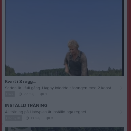
Kvart i 3 ragg…
Serien är i full gång. Hagby inledde säsongen med 2 konstgräsmatcher. Det blev förlust eftersom det då är lättare att spela fotboll. Efter det skallade Philip in en boll mot Bälinge, som slutade 1-1. Borta i Björklinge snubblade Lukas in en boll och Jocke ville inte vara sämre. Adam följde alla tips och sköt hårt mitt på (eller i krysset om man frågar Såsen själv) och fastställde slutsiffrorna, 1-3 till Hagby. Igår var det dags för Hagby att ställas mot laget som är mer oroliga för vind än vad Coach är för bollar vid Joels fötter, Järlåsa. Det är otroligt fint att Hagby IP i år fyllts till bredden varje match. Även om den största skaran är där för egen träning och inte vår match. Tackar ingen i herrlaget nej till det, precis som ingen tackar nej till ett kvart i 3 ragg (som inte heller väljer dig för att du är du) . Järlåsa började matchen bäst men Hagby tog över efter att 0-1 kom på en frispark. Vilgot har tydligen bättre precision/tur med huvudet än foten och gör 1-1. Annars bestod första halvlek mest av att Philips fot undvik bollen. I andra halvlek är det inget snack. Jocke lobbar in 2-1 och spenderar resterande tid av matchen offside. Ragge är tillbaka i gammal form och gör mål med benskyddet. Hagby klättrar, fotboll ska spelas på ojämnt underlag och Victor hann före Fred till 3 gula. *Hagbys internationella bonde som letar efter Vilgots bollar
Herr
22 maj
0
INSTÄLLD TRÄNING
All träning på Habyplan är inställd pga regnet
Hagby IK
13 maj
0