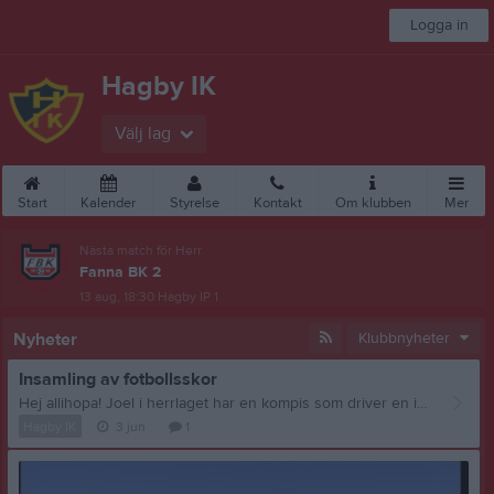
Logga in
Hagby IK
Välj lag
Start
Kalender
Styrelse
Kontakt
Om klubben
Mer
Nästa match för Herr
Fanna BK 2
13 aug, 18:30
Hagby IP 1
Nyheter
Klubbnyheter
Insamling av fotbollsskor
Hej allihopa! Joel i herrlaget har en kompis som driver en ideell förening till förmån för en skola i Kenya. Nu ska de samla ihop fotbollsskor för att skicka ner till de som går i skolan och bor i området. Har du eller dina barn fotbollsskor som ni inte använder längre så tas de gärna emot. Alla storlekar och skick är av intresse! ⚽️ Det kommer att finnas en plats vid kansliet under taket på Hagby IP där man kan ställa skorna om man inte ger dom direkt till Joel. Vill man gå in och kika på projektet och kanske t.o.m. bli månadsgivare så kan man gå in på www.loveschoolfoundation.com Har ni några frågor så är det bara att skriva till Joel på 0729757987. Tack!🙏
Hagby IK
3 jun
1