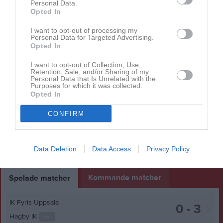
Personal Data.
Opted In
I want to opt-out of processing my
Ingen video uppladdad
Personal Data for Targeted Advertising.
Logga in och ladda upp ert första klipp
Opted In
Senast uppdaterade album
I want to opt-out of Collection, Use,
Retention, Sale, and/or Sharing of my
Personal Data that Is Unrelated with the
Purposes for which it was collected.
Opted In
CONFIRM
Hagby IP
Data Deletion
Data Access
Privacy Policy
1 bild
Kommande matcher
Spelade matcher
IK Fyris Uppsala
0 - 3
Hagby IK
Herr