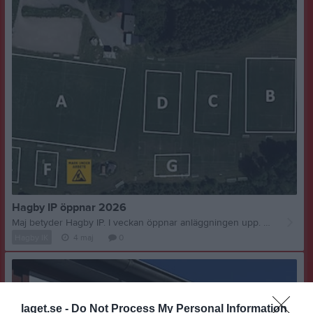
Hagby IP öppnar 2026
Maj betyder Hagby IP. I veckan öppnar anläggningen upp. Vi hade en lyckad öppningsdag och tackar alla närvarande för den hjälp klubben fick. På bilden ser ni en plankarta samt ett område som är under arbete. Vi ber alla hjälpas åt, att inte beträda den delen. I övrigt har herrlaget riktigt hemmapremiär på torsdag, 18:45. Välkomna ner och titta på vad vissa kallar för fotboll. Damlaget spelar redan ikväll 20.00 på katedralskolan. Lagets första seriematch sen återkomsten. Man går in hårt och spelar div 1 direkt.
Hagby IK
4 maj
0
laget.se -
Do Not Process My Personal Information