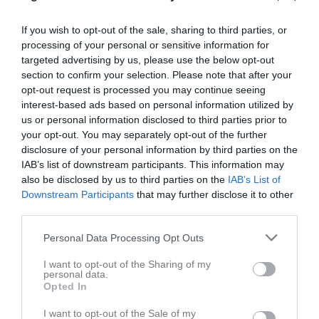
If you wish to opt-out of the sale, sharing to third parties, or
processing of your personal or sensitive information for
targeted advertising by us, please use the below opt-out
section to confirm your selection. Please note that after your
opt-out request is processed you may continue seeing
interest-based ads based on personal information utilized by
us or personal information disclosed to third parties prior to
your opt-out. You may separately opt-out of the further
disclosure of your personal information by third parties on the
Teambuilding
IAB’s list of downstream participants. This information may
also be disclosed by us to third parties on the
IAB’s List of
I helgen var Hagby IK damlag inbjudna att testa på yoga på Hotyoga Uppsala! Det var en varm, svettig och rolig upplevelse för stela fotbollsben! https://uppsalahotyoga.se
Downstream Participants
that may further disclose it to other
Hagby IK
12 apr
0
third parties.
Visa fler nyheter
Personal Data Processing Opt Outs
Senast uppladdade video
I want to opt-out of the Sharing of my
personal data.
Opted In
I want to opt-out of the Sale of my