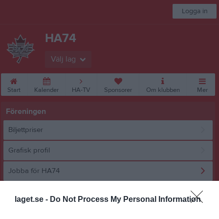
Logga in
HA74
Välj lag
Start
Kalender
HA-TV
Sponsorer
Om klubben
Mer
Föreningen
Biljettpriser
Grafisk profil
Jobba för HA74
Sävsjö Ishall
laget.se -
Do Not Process My Personal Information
Jobba för HA74