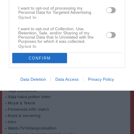
• Uppleva och vara en del av varje hemmamatch – utan kostnad!
I want to opt-out of processing my
• Inbjudan till avslutningsfest för alla volontärer!
Personal Data for Targeted Advertising.
• Träffa nya vänner som brinner för ishockey och klubben
Opted In
Alla krafter behövs, Du behövs! Välkommen att höra av dig.
I want to opt-out of Collection, Use,
Retention, Sale, and/or Sharing of my
Kontakt & frågor: sport@ha74.se, telefon 0720-902 902 (kvällstid).
Personal Data that Is Unrelated with the
Purposes for which it was collected.
Vi söker volontärer inom följande områden:
Opted In
• Publikvärd
CONFIRM
• Domarvärd
• Arenautveckling
• Entré och biljetter
• Sekretariat
Data Deletion
Data Access
Privacy Policy
• Statistik vid matchrapportering
• Sälja souvenirer
• Sälja halva potten lotter
• Musik & Teknik
• Förbereda inför match
• Kiosk & servering
• Intro
• Webb-TV/Videoproduktion