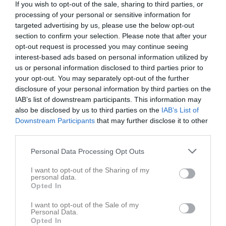
If you wish to opt-out of the sale, sharing to third parties, or
processing of your personal or sensitive information for
För att kunna fortsätta växa som förening behöver vi nu bli fler
targeted advertising by us, please use the below opt-out
inom HA74’s organisation.
section to confirm your selection. Please note that after your
Följ med på vår resa!
opt-out request is processed you may continue seeing
Du behövs!
interest-based ads based on personal information utilized by
us or personal information disclosed to third parties prior to
För att skapa en härlig upplevelse i Sävsjö Ishall behöver vi bli fler
your opt-out. You may separately opt-out of the further
volontärer som kan hjälpa till att skapa en trevlig atmosfär och
disclosure of your personal information by third parties on the
HockeyTvåans bästa matchevent.
IAB’s list of downstream participants. This information may
Bli en del av stämningen!
also be disclosed by us to third parties on the
IAB’s List of
Downstream Participants
that may further disclose it to other
Som volontär och funktionär i HA74 arbetar du tillsammans med
third parties.
ett professionellt och glatt gäng i en positiv miljö där våra
besökare kommer för att uppleva och njuta av ishockey och
Personal Data Processing Opt Outs
atmosfären i hallen – En atmosfär och en upplevelse du i allra
högsta grad bidrar till!
I want to opt-out of the Sharing of my
personal data.
Opted In
Detta kan vi erbjuda:
• Bidra till den härliga stämningen i Sävsjö Ishall
I want to opt-out of the Sale of my
• Du får erfarenhet av att jobba med Sport & Event
Personal Data.
• Möjlighet att skaffa dig kund-, kassa- och servicevana
Opted In