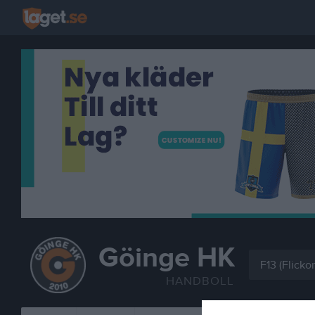
Göinge HK
F13 (Flicko
HANDBOLL