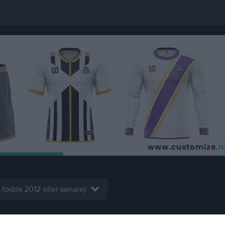
r födda 2012 eller senare)