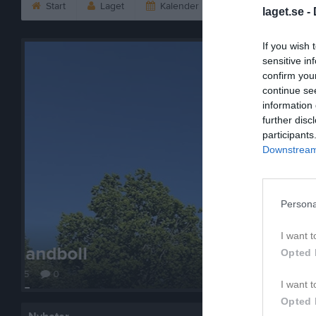
Start
Laget
Kalender
Serier
Bild
laget.se -
If you wish 
sensitive in
confirm you
continue se
information 
further disc
participants
Downstream 
Persona
I want t
Hanbollscamp
Opted 
19 dec 2024
0
I want t
Opted 