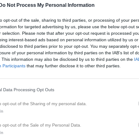
er
Video
Gästbok
Sponsorer
Do Not Process My Personal Information
to opt-out of the sale, sharing to third parties, or processing of your per
Kalend
På gång
formation for targeted advertising by us, please use the below opt-out s
r selection. Please note that after your opt-out request is processed y
Träning
eing interest-based ads based on personal information utilized by us or
disclosed to third parties prior to your opt-out. You may separately opt-
Träning
losure of your personal information by third parties on the IAB’s list of
. This information may also be disclosed by us to third parties on the
IA
Träning
Participants
that may further disclose it to other third parties.
Träning
Träning
l Data Processing Opt Outs
K
o opt-out of the Sharing of my personal data.
December
In
29 nov 2024
0
o opt-out of the Sale of my Personal Data.
In