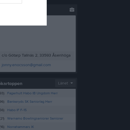
li
c/o Götarp Tallnäs 2, 33593 Åsenhöga
jonny.enocsson@gmail.com
ökartoppen
Länet
93)
Fagerhult Habo IB Ungdom Herr
96)
Bankeryds SK Seniorlag Herr
56)
Habo IF F-15
(21)
Wernamo Bowlingseniorer Seniorer
(16)
Norrahammars IK