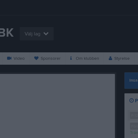
IBK
Välj lag
Video
Sponsorer
Om klubben
Styrelse
Insa
P
P-12
För
Trä