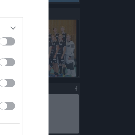
g Div 2
Truppen
Serier
ebook