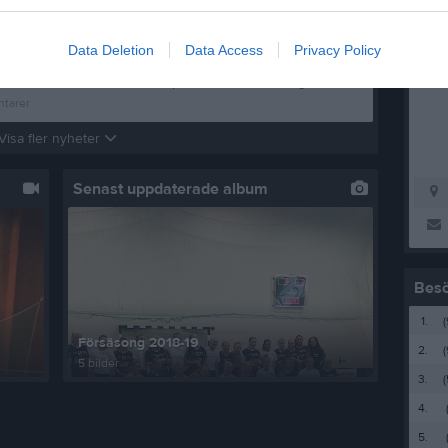
Bäste medlem, Det har blivit dags att betala medlemsavgiften & licensavgiften för säsongen 2024/2025. Medlemsavgift inkl. Licensavgift (försäkring) Spelare födda 1999 eller äldre: 1.240:- Spelare födda 2000-2005: 1.140:- Spelare födda 2006-2008: 1.040:- Spelare födda 2009-2011: 850:- Spelare födda 2012-2014: 600:- Spelare födda 2015 eller yngre: 550:- Ledare, styrelse, stödmedlemmar: 500:- Familjemedlemskap: Totalt 1.500:- inkl. licenser. Avgifterna betalas via swish (123 311 74 88) med hjälp av att scanna QR-koden samt komplettera med namn och födelseår. Vi ser gärna att ni betalar in avgifterna snarast möjligt, dock senast 2024-11-30. Tack. /Styrelsen
0
kommentarer
Kans
Data Deletion
Data Access
Privacy Policy
Vilka :Pojkar födda 2017-2018 och tjejer födda 2016-2017 Var: Töllstorpshallen När: Onsdagar 17:00-18:15 Med start onsdagen den 23/10 Medtag: klubba. Inomhuskor. Vattenflaska och Innebandyglasögon Kontakt: Cliff Rasmussen 076-3438460 Denna säsongen kommer Gnosjö IBK starta upp en innebandyskola. För att se intresse hos både barn och föräldrar så kommer pojkar och flickor träna ihop initialt. Cliff Rasmussen är ledare. Cliff och klubben är tydliga med att vi drar igång träningarna ett par veckor, men ska det bli långvarigt så behöver fler föräldrar hjälpa till som ledare. Man behöver absolut inte kunna något om innebandy, även om det är meriterande. Det finns många roller kring ett lag och jag kan lova att det ger enorm glädje tillbaka. Styrelsen i Gnosjö IBK
tarer
Visa fler nyheter
Senast uppdaterade album
Bes
1.
(
Försäsong 2018-19
2.
(
5 bilder
3.
(
4.
5.