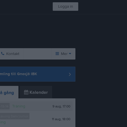
Logga in
Kontakt
Mer
Huvudmeny
mling till Gnosjö IBK
Länkar
Gästbok
Kalender
å gång
Dokument
Träning
9 aug, 17:00
-13-14
säsong Dam/Junior
11 aug, 18:00
ning