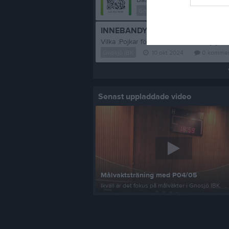
Gnosjö IBK
28 okt 2024
INNEBANDYSKOLA
Gnosjö IBK
10 okt 2024
0
kommen
Senast uppladdade video
Målvaktsträning med P04/05
Ikväll är det fokus på målvakter i Gnosjö IBK. ...