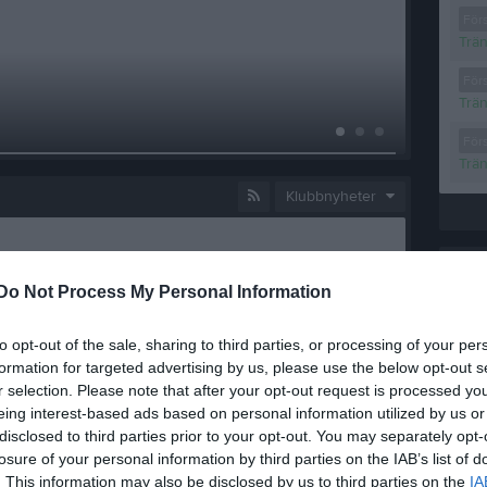
För
Trä
För
026
År
Trä
26 
För
Trä
Klubbnyheter
Välkomna till Töllstorpshallen för utprovning av föreningskläder och utrustning den 25 september 17:00-19:00
A-la
2
kommentarer
Do Not Process My Personal Information
to opt-out of the sale, sharing to third parties, or processing of your per
n PDF-fil under dokument.
formation for targeted advertising by us, please use the below opt-out s
0
kommentarer
r selection. Please note that after your opt-out request is processed y
eing interest-based ads based on personal information utilized by us or
disclosed to third parties prior to your opt-out. You may separately opt-
Bäste medlem! Vi välkomnar samtliga medlemmar till årsmöte tisdagen den 16 e december kl. 18:00 . Plats : Hemma hos Jonny och Gerda . Götarp Tallnäs 2 33593 Åsenhöga Vänligen meddela Anton Leander senast den 14 e december om ni planerar att närvara. Klubben bjuder på fika! Kontaktuppgifter till Anton 070-364 87 65 Anton.Leander@thule.com Styrelsen GIBK
losure of your personal information by third parties on the IAB’s list of
ntarer
. This information may also be disclosed by us to third parties on the
IA