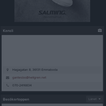
Kansli
Hagagatan 8, 36131 Emmaboda
gantesbo@hellgren.net
070-2416834
Besökartoppen
Länet