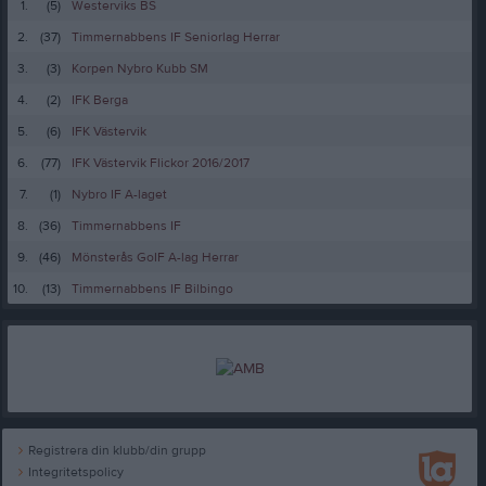
1.
(5)
Westerviks BS
2.
(37)
Timmernabbens IF Seniorlag Herrar
3.
(3)
Korpen Nybro Kubb SM
4.
(2)
IFK Berga
5.
(6)
IFK Västervik
6.
(77)
IFK Västervik Flickor 2016/2017
7.
(1)
Nybro IF A-laget
8.
(36)
Timmernabbens IF
9.
(46)
Mönsterås GoIF A-lag Herrar
10.
(13)
Timmernabbens IF Bilbingo
Registrera din klubb/din grupp
Integritetspolicy