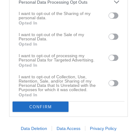
Personal Data Processing Opt Outs
Senast uppdaterade album
I want to opt-out of the Sharing of my
personal data.
Opted In
I want to opt-out of the Sale of my
Personal Data.
Opted In
Inget album finns skapat
I want to opt-out of processing my
Logga in som administratör och skapa ert första album
Personal Data for Targeted Advertising.
Opted In
Kalender
På gång
I want to opt-out of Collection, Use,
Retention, Sale, and/or Sharing of my
Personal Data that Is Unrelated with the
17 aug, 19:00
Träning
Purposes for which it was collected.
Opted In
24 aug, 18:00
Träning
CONFIRM
26 aug, 19:30
Träning
31 aug, 18:00
Träning
2 sep, 19:30
Träning
Data Deletion
Data Access
Privacy Policy