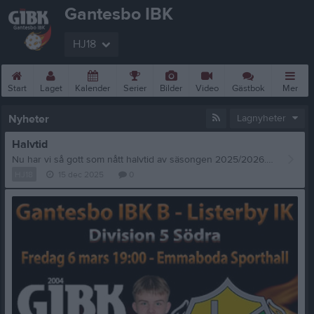
Gantesbo IBK
HJ18
Start
Laget
Kalender
Serier
Bilder
Video
Gästbok
Mer
Nyheter
Lagnyheter
Halvtid
Nu har vi så gott som nått halvtid av säsongen 2025/2026. Vi har fått uppleva rolig och bra innebandy på plan och bra stämning på läktaren. Stort TACK till er alla för tiden ni lägger ner och TACK till er ledare för jobbet ni gör! Under fliken dokument här på hemsidan så hittar ni Gantesbos föreningspolicicy! Jag vill också Tacka för erat engagemang och Stödet vid vårat samarbete med folkspel. Ingen kan göra allt men alla kan vi göra något. Än finns det fortfarande lotter kvar till Jul och Nyår så frågar gärna runt bland släkt och vänner. Hör av er om ni vill ha mer! Stort Lycka till och jag hoppas ni har turen med er på de olika lotterna! STORT TACK till er alla! Som ni vet är Gantesbo medlemmar i Pantamera. Vill ni skänka panten som kan tänkas bli efter julen och nyårshelgen så hör av er! Till er alla en riktigt fröjdefull Jul, ett gott slut på 2025 och ett Gott Nytt 2026! Rebecca Johansson Ordförande Gantesbo IBK 0702416834
HJ18
15 dec 2025
0