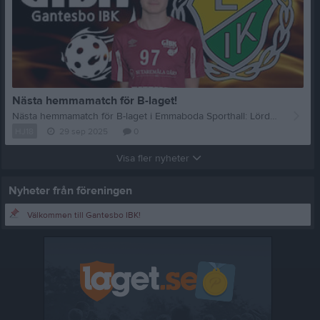
Nästa hemmamatch för B-laget!
Nästa hemmamatch för B-laget i Emmaboda Sporthall: Lördag 7 februari 16:00 mot Nybro IBK. Entré kostar 30kr och vid alla våra hemmamatcher har vi en välfylld kiosk på plats med stort och blandat utbud!
HJ18
29 sep 2025
0
Visa fler nyheter
Nyheter från föreningen
Välkommen till Gantesbo IBK!