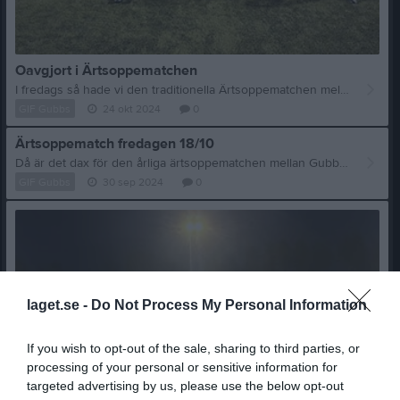
Oavgjort i Ärtsoppematchen
I fredags så hade vi den traditionella Ärtsoppematchen mellan GIF Gubbs och GIF´s ungdomsledare och matchen slutade 5-5 vilket var bra för stämningen inför resterande del av kvällen. Matchen var lika jämn som resultatet speglar och det var i sista sekunderna som Gubbalget kvitterade på en hörna slagen av Peter "sotarn" som Eetu Kontio skarvade in bakom "skymde" målvakten Kent-Åke Runde´n. Målskyttar i Ungdomslaget var Markus Salomonsson (eller var det ett självmål), Tony Lu 2, Musse, Eki och i Gubbalaget var det Alain Fazakas 2, Eetu, Midde och Harry Martinez. Domare i dagens match var Jimmy E som stod för en godkänd insats. Efter matchen blev det bastu och fotbollsnack innan vi avslutade kvällen i klubbstugan med Ärtsoppa och tillbehör och den trevliga utlottningen av priser där högsta vinsten som var ett presentkort på Hestraviken gick till Jimmy E efter en spännande slutlottning. Tack till kökspersonalen som skötte det hela galant som vanligt och där kökchef Kenneth Åstrand delegerade uppgifter till Thomas Svensson, Sven-Olof Johansson och Ingemar Nyqvist med bravur. På bilden har vi glada men trötta deltagare efter matchen och inga hard feelings där inte.
GIF Gubbs
24 okt 2024
0
Ärtsoppematch fredagen 18/10
Då är det dax för den årliga ärtsoppematchen mellan Gubbalaget och Ungdomsledarna. Matchstart är kl.17.30 och vi samlas på Töllshov kl.17.00. Efter matchen är det som vanligt mat i klubbhuset där det serveras ärtsoppa med tillbehör. Vi kommer även ha en utlottning av ett finare pris där alla medlemmar som är på plats har möjlighet att vinna. Anmälan görs till undertecknad senast den 15/10 på sms eller supertextgruppen. Mvh Lars Midholt
GIF Gubbs
30 sep 2024
0
laget.se -
Do Not Process My Personal Information
If you wish to opt-out of the sale, sharing to third parties, or
processing of your personal or sensitive information for
targeted advertising by us, please use the below opt-out