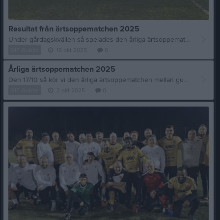
Resultat från ärtsoppematchen 2025
Under gårdagskvällen så spelades den årliga ärtsoppematchen på Töllshov konstgräsplan mellan ungdomsledare och gubbalaget där U-laget vann med 5-3. I brist på "gubbar" så fick vi låna in lite U-ledare bl.a där Henrik Svenningsson gjorde en stabil insats i målet. Matchvinnare för U-laget var Robert Ebbesson och Stefan Landin med sina två mål vardera och Tony Lu gjorde 1-0 målet för det laget. Gubbalaget ledde med 3-1 i första halvlek efter mål av Roger Johansson, Rasmus Högberg och Midde men i andra halvlek tröt nog orken lite. Domare i dagens match var Jimmy Emanuelsson och Kent-Åke Runde´n och dom var väl lika bra som vi spelare var. Efter matchen var det bastu och sen det sedvanliga ärtsoppan med tillbehör där vi var 32 st som hade en trevlig kväll med mycket fotbollssnack och i vårt lotteri var det Jyrki som drog högvinsten. Vår eminenta serveringspersonal där kökschefen Kenneth Åstrand hade full koll på ärtsoppan med hjälp av Thomas Svensson, Ingemar Nykvist och Thomas Lindahl. Tack alla som ställde upp och gjorde detta till en trevlig kväll.
GIF Gubbs
18 okt 2025
0
Årliga ärtsoppematchen 2025
Den 17/10 så kör vi den årliga ärtsoppematchen mellan gubbalaget och ungdomsledarna. Samling kl.17.00 och avspark 17.30 sen serveras det ärtsoppa med tillbehör kl.19.30 i klubblokalen. I sedvanlig ordning kommer vi lotta ut priser bland de medlemmar som är med och äter vilket brukar vara spännande. Vore jättekul om det dök upp fler ungdomsledare till det här och även om man inte vill spela så kan man vara med och äta och umgås vilket brukar vara rikigt trevligt. Anmälan görs till Lars Midholt på 070-3784978 eller gnosjo-if@telia.com, skriv om ni är med på både fotboll och mat eller endera av det.
GIF Gubbs
2 okt 2025
0