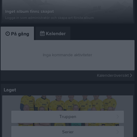
Inget album finns skapat
Logga in som administratör och skapa ert första album
Kalender
På gång
Inga kommande aktiviteter
Kalenderöversikt
Laget
Truppen
Serier