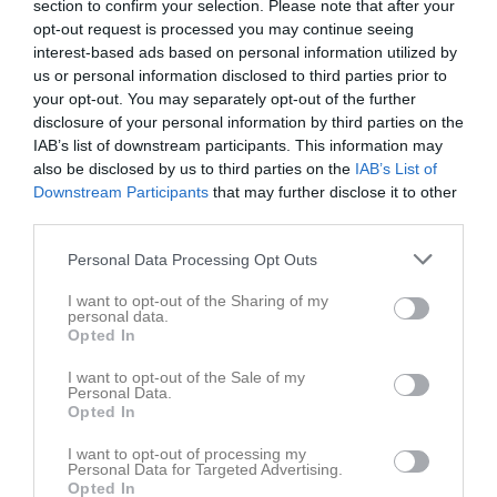
section to confirm your selection. Please note that after your
opt-out request is processed you may continue seeing
interest-based ads based on personal information utilized by
us or personal information disclosed to third parties prior to
your opt-out. You may separately opt-out of the further
Gubbalaget vann Ärtsoppematchen med 4-3
disclosure of your personal information by third parties on the
Den årliga ärtsoppematchen om spelades i fredags slutade med vinst till "gubbalaget" över ungdomsledarna med 4-3 och fick därmed revanch för förra årets överaskande förlust. Vi var 26 som var med och spelade vilket var bra uppslutning med tanke på vädret men det var helt ok under matchen. Målskyttar för u-laget var Andreas "Dea" Ljungqvist, Marcus Salomonsson och Teemu Kontio och det var U-laget som tog ledningen men efter halvtidsvilan la gubbalaget i en växel till och forcerade till vinst genom mål av Thomas Nyqvist, Thomas Karlsson,Robin Bråddhult och Alain Fazakas (tror det var dom). Kul också att vi hade med tre kvinnliga spelare i form av Elisabeth Andersson, Åsa Lagnemar och Isabell Midholt och dessutom var Theres Roos coach för u-laget. Efter matchen blev det bastu och genomgång av matchen innan vi tog del av ärtsoppan och dryck som serverades av Kenneth Åstrand, Sven-Olof Johansson och Ingemar Nyqvist som med stor vana och lång erfarenhet gjorde detta på ett utmärkt sätt med bra service som vanligt till 36 st nöjda gäster. Den sedvanliga utlottningen av ett pris som går ut på att man drar bort en förlorare tills det endast är en vinnare kvar gick till Marcus Salomonsson som fick ett presentkort till Hestravikens Spa anläggning. Vi hoppas på ännu fler deltagare till nästa år och denna trevliga tillställning för alla aktiva ledare och funktionärer i Gnosjö IF.
IAB’s list of downstream participants. This information may
GIF Gubbs
19 okt 2023
0
also be disclosed by us to third parties on the
IAB’s List of
Downstream Participants
that may further disclose it to other
Visa fler nyheter
third parties.
Personal Data Processing Opt Outs
I want to opt-out of the Sharing of my
personal data.
Opted In
I want to opt-out of the Sale of my
Personal Data.
Opted In
I want to opt-out of processing my
Personal Data for Targeted Advertising.
Opted In