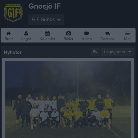
Gnosjö IF
GIF Gubbs
Start
Laget
Kalender
Bilder
Video
Gästbok
Mer
Nyheter
Lagnyheter