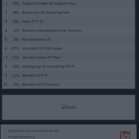
1.
(93)
Fagerhult Habo IB Ungdom Herr
2.
(96)
Bankeryds SK Seniorlag Herr
3.
(56)
Habo IF F-15
4.
(21)
Wernamo Bowlingseniorer Seniorer
5.
(16)
Norrahammars IK
6.
(377)
Hovslätts IK P-19 Fotboll
7.
(22)
Värnamo Södra FF Herr
8.
(38)
Jönköpings IK Utveckling F10-11
9.
(23)
Mariebo IK P-15
10.
(19)
Mariebo IK F17 (Junior)
Registrera din klubb/din grupp
Integritetspolicy