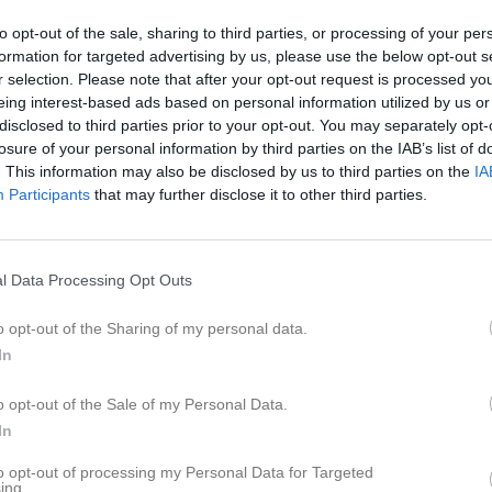
tbok
Sponsorer
Om klubben
Styrelse
to opt-out of the sale, sharing to third parties, or processing of your per
formation for targeted advertising by us, please use the below opt-out s
r selection. Please note that after your opt-out request is processed y
Båtklubb
eing interest-based ads based on personal information utilized by us or
disclosed to third parties prior to your opt-out. You may separately opt-
klubb drivs som en ideell förening med ca 150 st medlemmar. Båthamnen
losure of your personal information by third parties on the IAB’s list of
nderbara sjön Väringen. Hamnen har idag ca 147 st båtplatser med Y-bomm
. This information may also be disclosed by us to third parties on the
IA
terplatser kan även erbjudas. Plats för trailerförvaring på sommaren. Ha
Participants
that may further disclose it to other third parties.
lvåret även bemannad med vakt.
l Data Processing Opt Outs
enomspunna sjö med sina otaliga holmar, småöar och klipphällar.
o opt-out of the Sharing of my personal data.
igger 31,7m över havet och är 19 km2 stor. Största djupet ligger på cirka 
In
n mellan Närke och Västmanland. Väringen är en del av vattenflödet till
till Mälaren. Sjön sträcker sig från Käglans branta stup i väster till de san
n är Frövibornas sommarparadis med dess många öar, sommarstugor och f
o opt-out of the Sale of my Personal Data.
In
 heter prästryggen och ligger en bit nedanför kyrkan, Det är en alldele
to opt-out of processing my Personal Data for Targeted
ör barnfamiljer. Under 1930-talet inplanterades Sjögull eller "kanadensisk
ing.