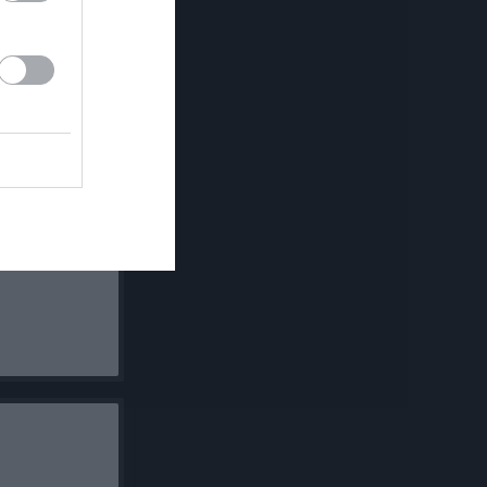
sko som hotar
en.
 Ebborna på
härskarna på
n och från
t som hette
na. den togs ur