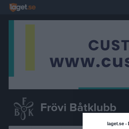
Frövi Båtklubb
laget.se -