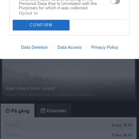
Personal Data that Is Unrelated with the
Purposes for which it was collected.
Opted In
Ingen video uppladdad
CONFIRM
Logga in och ladda upp ert första klipp
Senast uppdaterade album
Data Deletion
Data Access
Privacy Policy
Inget album finns skapat
Logga in som administratör och skapa ert första album
Kalender
På gång
6 aug, 18:30
Träning
11 aug, 18:30
Träning