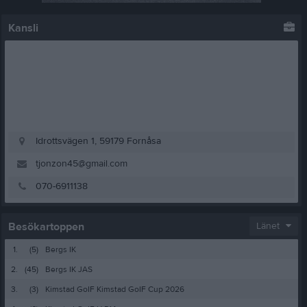
Kansli
Idrottsvägen 1, 59179 Fornåsa
tjonzon45@gmail.com
070-6911138
Besökartoppen
Länet
1.
(5)
Bergs IK
2.
(45)
Bergs IK JAS
3.
(3)
Kimstad GoIF Kimstad GoIF Cup 2026