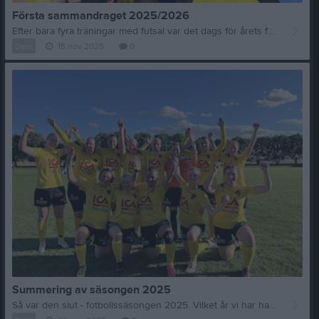
Första sammandraget 2025/2026
Efter bara fyra träningar med futsal var det dags för årets första sammandrag. Precis som förra året inledde vi en fredagkväll i Wahlbeckshallen. Motståndet för kvällen var Linghems SK och KFUM Linköping Futsal. Två tuffa matcher att inleda med. Det var ett glatt och redo gäng som samlades i omklädningsrummet i hallen. Alla var redo att dra igång säsongen och köra på ännu en futsalsäsong. Första matchen mot Linghem kunde inte ha börjat mycket sämre. Efter 17 sekunder tog motståndarna ledningen med 0-1 efter ett gäng otursstudsar. Det påverkade inte lagets vilja och spel. Vi kom in i matchen och började bygga vårt eget spel. Vi skapade ett gäng halvchanser men kände ändå att vi hade något på gång. I den 13 minuten får vi in hörna. Med en egen variant lyckas Virre tillslut få bollen bakom målvakten. 1-1. Sedan tog det bara 30 sekunder innan det rasslade till direkt. Nyförvärvet Emelie avlossade en sin bössa och målvakten kunde inte hålla kvar bollen och Erica var snabbt där på returen. Vi hade vänt! 2-1 stod sig till halvtidsvilan. Väl i andra fortsatte vi spela vårt spel och gick in i duellerna. Efter 8 minuter i andra halvlek vinner Linn L bollen på egen planhalva och driver uppåt. Hon hittar en perfekt passning till Virre som följt med på andra kanten. Virre lyckas från snäv vinkel sätta in bollen och vi ledde alltså med 3-1. Ett resultat som stod sig hela vägen. Seger i premiären. En go känsla att ta med sig vidare. Väl i pausen blev det toast, körv och annat trevligt att fylla på energin med. Som det ska vara. Efter en lång paus var det dags att försöka få igång kropparna igen för kvällens sista match mot KFUM. De hade spelat en match precis innan oss så de skulle vara varma och igång, men kanske lite trötta. Vi lyckas ändå komma igång och känner att det finns något. Första halvlek blir en jämn kamp men KFUM lyckas få in ett mål i den 11 minuten. Andra halvlek blir istället en kamp. Matchen är tuff och det är hårda, men för det mesta fair dueller. Andra halvlek slutar till slut 0-0 även om vi skapar ett gäng lägen och har ett skott i ribban. Surt, men vi känner att vi är där! Som vanligt efter match kan vi konstatera att vi gjort bra prestationer. Vi kämpar hela matcherna igenom och visar att viljan i laget är av guld. Stämningen efteråt är ändå på topp och alla är nöjda med dagen. Vi ser redan fram mot nästa sammandrag. Forza FIF!
Dam
15 nov 2025
0
Summering av säsongen 2025
Så var den slut - fotbollssäsongen 2025. Vilket år vi har haft. För andra året i rad kan Fornåsa IF husera ett damlag i seriespel. Fantastiskt roligt. Vi började tidigt, redan i februari, att träna på vårt nya fina konstgräs. Det bjöds på klassiskt försäsongsväder med snö, regn och ibland bara blåst. Mmm, en tränares favorit! Allt för lite (konst)gräs under fötterna. Årets upplägg på Division 4 var lite annorlunda jämfört med förra årets. Fyra geografiskt uppdelade serier med dubbelmöten under våren och tre nivåindelade serier under hösten. Det kanske inte passar alla lag men för oss var upplägget bra och vi såg fram mot årets säsong. Vi hade en tuff start på säsongen mot skickliga Mjölby AI, Boren och Borensberg. Fyra lag som absolut hade kunnat legat i högre serier. Med de sagt gör vi, trots flera insläppta mål, mycket bra prestationer och vi blir bättre för varje match. Känslan av att vi faktiskt spelar som ett lag gör att vi känner att det är tuffare att förlora. Vårens höjdpunkter var matcherna mot Västra Harg. Nystartade för året och med en liknande förening och inställning till fotbollen. Det blev två jämna kamper där vi gick segrande ur den ena och Västra Harg den andra. Efter en välbehövlig sommarledighet med träningsfritt men också frivilliga fyspass och laghäng till fotbolls-EM var vi redo för hösten. Å vilken start vi fick. Vi inledde säsongen med två segrar över Gammalkil (också nystartat, fantastiskt kul att de var med under hösten) och Västra Harg. Vi får också till målskyttet och gör flera läckra mål, bland annat på en intränad hörnvariant. Därefter börjar det bli tufft. Vi förlorar ett gäng matcher och drabbas av flera skador vilket gör truppen tunnare och skörare. Vi avslutar starkt mot Lotorp där vi trots 10 spelare (9 i stora delar av första halvlek) tar oss igenom matchen och lyckas hålla 3-3. På träningarna under året har vi haft det otroligt roligt och har utvecklats något enormt. Vi har haft 6st nya spelare som börjat spela med oss, men vi har även tappat några stycken. En del har fått ta lite mammaledighet samtidigt som en del är tillbaka från det. Totalt sett en härlig säsong med ett helt fantastiskt gäng människor som gillar att samlas kring fotbollen. Nu väntar lite drygt en månads ledighet innan vi startar upp futsalsäsongen i slutet av oktober. Är du sugen på att joina vårt härliga gäng - det härligaste vi tränare varit en del av - så hör av dig till ?Olle 076-321 80 70 eller Micke 070-579 97 20. ?Kom å testa! //Tränarna