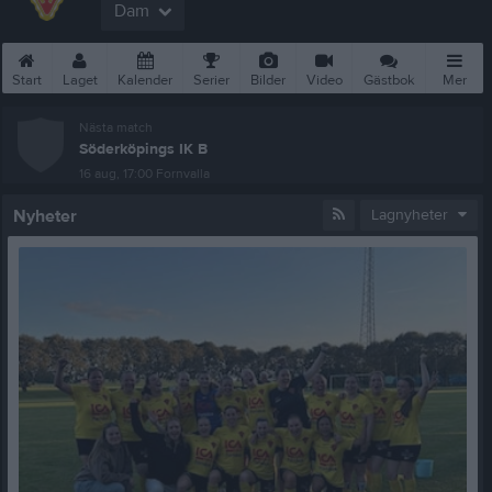
Dam
Start
Laget
Kalender
Serier
Bilder
Video
Gästbok
Mer
Nästa match
Söderköpings IK B
16 aug, 17:00
Fornvalla
Nyheter
Lagnyheter