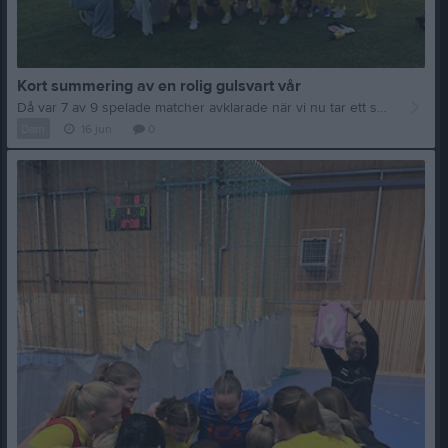
Kort summering av en rolig gulsvart vår
Då var 7 av 9 spelade matcher avklarade när vi nu tar ett sommaruppehåll och spelar sedan klart första delen av säsongen som därefter delas upp i en A- och B-serie. Statistiskt sätt ligger vi på 12 poäng med 4 vinster och 3 förluster, 12 mål och 13 insläppta. På detta har vi dessutom 6 olika målskyttar. För att analysera denna statistik kan man väl säga att vi utvecklats enormt mycket sedan förra året. Vi vågar passa runt, hittar kombinationer mellan varandra och jobbar hårt till domaren signalerar matchens slut. Detta gör vi i varje match även om starterna på vissa matcher har varit vår akilleshäl. Men detta visar också på pannben, vi ger inte upp och vi ställer upp för laget och emblemet som vi representerar. Vi kan också stolt säga att vi fortsätter att ha en helt fantastisk stämning i laget som är grunden till våra framgångar! Nu är ett matchuppehåll lägligt så ska vi börja slipa på vilka utmaningar vi står inför till höstsäsongen. Målet vi har är att hamna i A-serien då vi bevisat här under våren att vi tillhör den, men inget kommer gratis så vi ska kämpa och spela smart för att ta oss dit. Med detta lag och alla grymma spelare är det möjligt 👊🏼💛🖤 Vi tar helg på dä! //Tränarna
Dam
16 jun
0