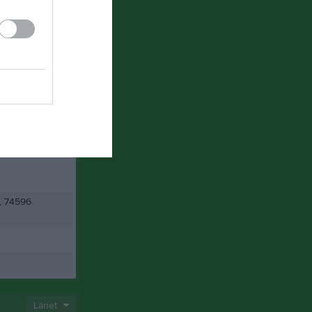
, 74596
Länet