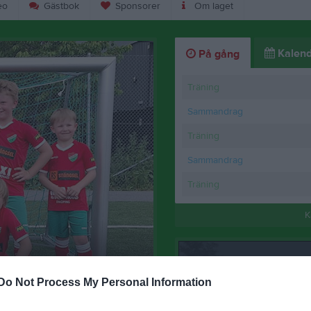
eo
Gästbok
Sponsorer
Om laget
Kalend
På gång
Träning
Sammandrag
Träning
Sammandrag
Träning
K
Tidigarelagd hämt
26 maj
0
Do Not Process My Personal Information