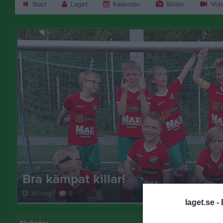
Start
Laget
Kalender
Bilder
Vid
Bra kämpat killar!
30 maj
0
laget.se -