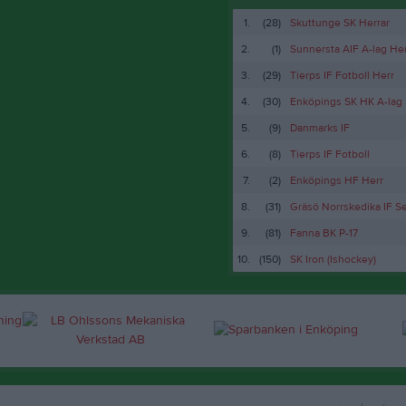
1.
(28)
Skuttunge SK Herrar
2.
(1)
Sunnersta AIF A-lag Her
3.
(29)
Tierps IF Fotboll Herr
4.
(30)
Enköpings SK HK A-lag
5.
(9)
Danmarks IF
6.
(8)
Tierps IF Fotboll
7.
(2)
Enköpings HF Herr
8.
(31)
Gräsö Norrskedika IF Se
9.
(81)
Fanna BK P-17
10.
(150)
SK Iron (Ishockey)