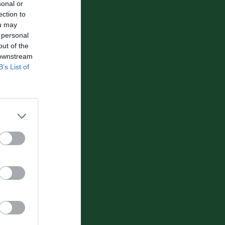
sonal or
ection to
ou may
 personal
out of the
 downstream
B’s List of
21 Maj är sista dagen att anmäla sig till sommarkul
nslist
 torsdag
6