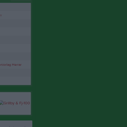
r
niorlag Herrar