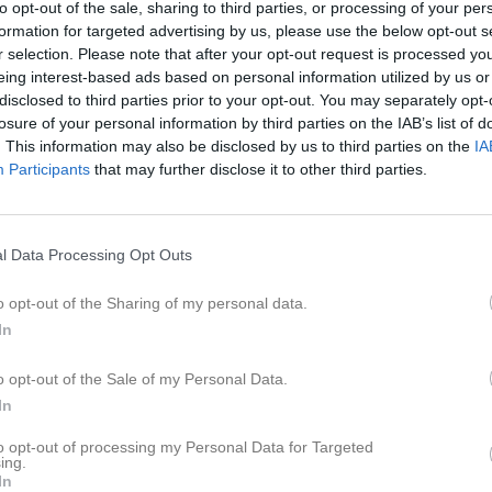
Lagnyheter
to opt-out of the sale, sharing to third parties, or processing of your per
formation for targeted advertising by us, please use the below opt-out s
r selection. Please note that after your opt-out request is processed y
Bild på dagens gäng som var med och spelade på sammandraget hos Fanna BK. Skönt väder, bra kämparglöd och mycket tid med kompisarna
eing interest-based ads based on personal information utilized by us or
disclosed to third parties prior to your opt-out. You may separately opt-
losure of your personal information by third parties on the IAB’s list of
. This information may also be disclosed by us to third parties on the
IA
Hej Nu har hämtningen av kakorna blivit tidigarelagd. Nu gäller hämtning torsdag den 28/5 klockan 17:00-20:00. Kakorna hämtas på Mellevi och koller lämnas ut av Jossan.
Participants
that may further disclose it to other third parties.
Nyheter från föreningen
 mot pojkar -19
vilket gäng! Nu laddar vi för nästa helg :)
l Data Processing Opt Outs
25 jun
Semesterstängt
o opt-out of the Sharing of my personal data.
14 jun
Avslutar min tjänst som ka
In
9 jun
Kansli och kiosk stängt på
pdaterade album
8 jun
Fotbollsmatch söndag 14/
o opt-out of the Sale of my Personal Data.
In
Facebook
to opt-out of processing my Personal Data for Targeted
ing.
In