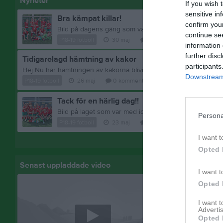
Nyheter
If you wish 
sensitive in
Bra kämpat killar!
confirm you
continue se
P18-19 fotboll
30 maj
0
kommentarer
information 
further disc
Tidigarelagd hämtning av kakor
participants
Downstream 
P18-19 fotboll
26 maj
0
kommentarer
Tack för en härlig dag!!
Bild på laget som var med idag på Fanna IP och körde
Persona
P18-19 fotboll
23 maj
7
kommentarer
I want t
Visa fler nyheter
Opted 
Senast uppladdade video
Senast up
I want t
Opted 
I want 
Advertis
Opted 