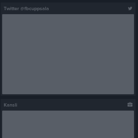
Twitter @fbcuppsala
Kansli