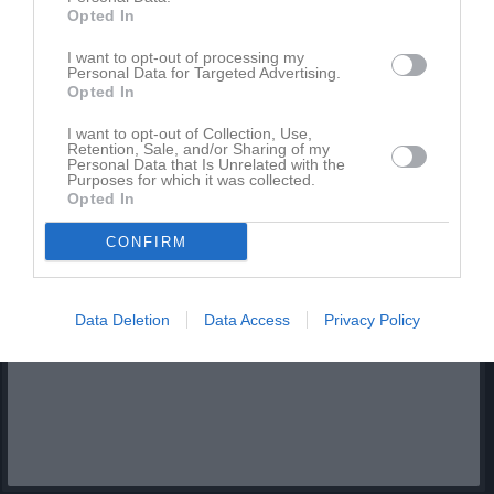
Opted In
Flickavslutning 12 apr 2015
I want to opt-out of processing my
34 bilder
Personal Data for Targeted Advertising.
Opted In
Kalender
På gång
I want to opt-out of Collection, Use,
Retention, Sale, and/or Sharing of my
Personal Data that Is Unrelated with the
Purposes for which it was collected.
Inga kommande aktiviteter
Opted In
CONFIRM
Kalenderöversikt
Data Deletion
Data Access
Privacy Policy
Facebook