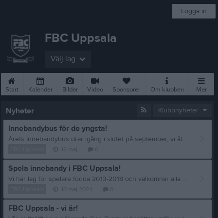
Logga in
FBC Uppsala
Välj lag
Start
Kalender
Bilder
Video
Sponsorer
Om klubben
Mer
Nyheter
Klubbnyheter
Innebandybus för de yngsta!
Årets Innebandybus drar igång i slutet på september, vi återkommer med exakt datum. Buset riktar sig primärt till barn födda 2020/2021, men alla är välkomna att prova sig fram. Vi har lag för barn i åldersspannet 2013-2019 som alla välkomnar fler kamrater! Ni kan läsa mer om FBC Uppsala och dess lag på www.fbcuppsala.se . Innebandybusare skall vara klädda för inomhusidrott och ha gymnmastikskor på fötterna (ej svart sula). Skor är ett måste för att minimera skaderisken. Ta gärna med fylld vattenflaska, då vi tar regelbundna drickapauser. Klubba och skyddsglasögon (obligatoriskt för barn upp till 16 år) finns att låna på plats för den som behöver. Viktigt att ni som föräldrar/vårdandshavare har med och på er gymnastikskor för innebruk, då vi ser att ni är de som leder Innebandybuset. Det kommer finnas personer på plats från föreningen för att stötta er och komma med förslag och idéer på lekar och övningar. FBC Uppsala står för lokal och lånar ut utrustning, ni står för busandet. Ni kan följa Innebandybus med kalender och mer information inklusive kontaktinfo på deras egen hemsida på laget.se Självklart är Innebandybus hos FBC Uppsala kostnadsfritt! Vi ses!
FBC Uppsala
18 maj
0
Spela innebandy i FBC Uppsala!
Vi har lag för spelare födda 2013-2018 och välkomnar alla som vill umgås, ha kul och spela innebandy med likasinnade! FBC Uppsala har som huvudprincip att alla ska få samma chans, och när det gäller innebandy erbjuder vi alla som vill spela - eller bara prova på - chansen. Kontakta gärna föreningen om du vill veta mer!
FBC Uppsala
10 maj 2024
0
FBC Uppsala - vi är!