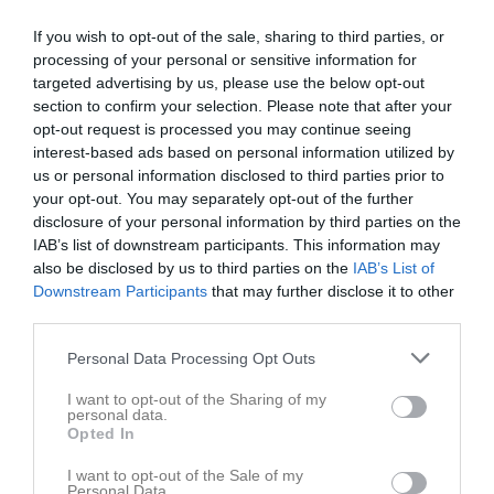
SPONSORHUSET
Var med och stöd FBC Uppsala med dina köp på nätet. Sponsorhuset har betalat ut lite mer en 34 miljoner till anslutna föreningar hittills i år. Du och FBC Uppsala får pengar tillbaka när du handlar. Sponsorhuset har över 600 nätbutiker du kan välja på. Handla Smart och var med och stöd FBC Uppsala Ungdom med en enkelt klick. Anmäl dig på: https://www.sponsorhuset. se/fbcu/bli-medlem eller klicka på SPONSORHUSETS logga till höger så kommer du direkt till deras hemsida och anmäl dig som medlem. Tack på förhand att du stödjer FBC Uppsala
If you wish to opt-out of the sale, sharing to third parties, or
processing of your personal or sensitive information for
FBC Uppsala
7 jul 2017
0
targeted advertising by us, please use the below opt-out
section to confirm your selection. Please note that after your
Senast uppladdade video
opt-out request is processed you may continue seeing
interest-based ads based on personal information utilized by
us or personal information disclosed to third parties prior to
your opt-out. You may separately opt-out of the further
disclosure of your personal information by third parties on the
IAB’s list of downstream participants. This information may
also be disclosed by us to third parties on the
IAB’s List of
Ingen video uppladdad
Downstream Participants
that may further disclose it to other
Logga in och ladda upp ert första klipp
third parties.
Personal Data Processing Opt Outs
Senast uppdaterade album
I want to opt-out of the Sharing of my
personal data.
Opted In
I want to opt-out of the Sale of my
Personal Data.