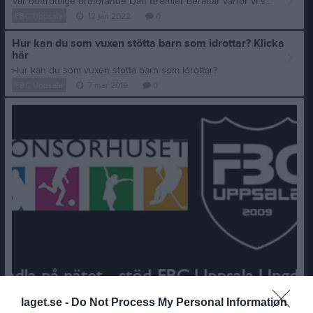
Vår outtröttlige ordförande Dan Bremler berättar varför vi som förening finns till: https://www.youtube.com/watch?v=1Bda7rirfOw
FBC Uppsala
12 jan 2022
0
Hur kan du som vuxen stötta barn som idrottar? Klicka
här
Hur kan du som vuxen stötta barn som idrottar?
FBC Uppsala
7 mar 2019
0
laget.se -
Do Not Process My Personal Information