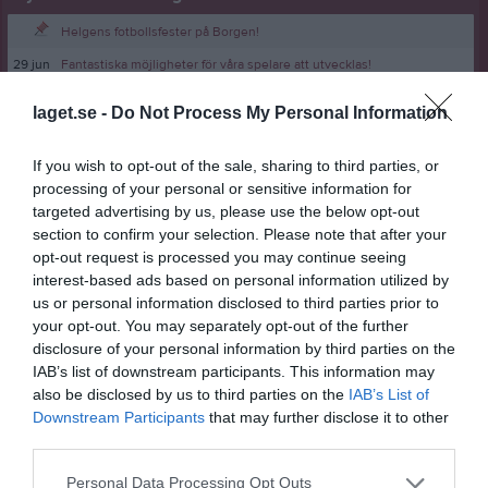
Helgens fotbollsfester på Borgen!
29 jun
Fantastiska möjligheter för våra spelare att utvecklas!
25 jun
En väldigt rolig fotbollsskola på Borgen!
laget.se -
Do Not Process My Personal Information
19 jun
Glad Midsommar!
11 jun
Vår uppskattade styrelseledamot Jonas Svensson fyller 60 år!
If you wish to opt-out of the sale, sharing to third parties, or
processing of your personal or sensitive information for
targeted advertising by us, please use the below opt-out
section to confirm your selection. Please note that after your
opt-out request is processed you may continue seeing
interest-based ads based on personal information utilized by
us or personal information disclosed to third parties prior to
your opt-out. You may separately opt-out of the further
disclosure of your personal information by third parties on the
IAB’s list of downstream participants. This information may
also be disclosed by us to third parties on the
IAB’s List of
Downstream Participants
that may further disclose it to other
third parties.
Personal Data Processing Opt Outs