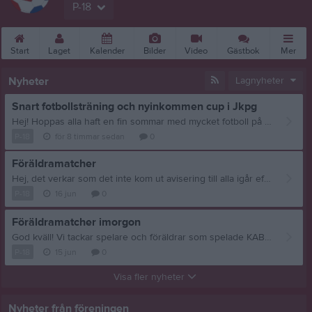
P-18
Start
Laget
Kalender
Bilder
Video
Gästbok
Mer
Nyheter
Lagnyheter
Snart fotbollsträning och nyinkommen cup i Jkpg
Hej! Hoppas alla haft en fin sommar med mycket fotboll på tv, trädgårdar och fotbollsplaner. Träning Nästa vecka den 11e augusti drar vi igång träningarna igen. Samma tid och plats som tidigare, dvs Storegård på tisdagar och Ränneborg på torsdagar. Träningarna kommer pågå fram till ca 24e eller 29e september. Detta återkommer vi om. Vi kommer fortsatt behöva hjälp av er föräldrar i samband med träning med enklara uppgifter runt övningar och träningsmatch. Vet ni med er att ni deltar ofta på träningarna och vill hjälpa är vi tacksamma om vi kan "luta oss" mot er. Cup - Hagadagarna Vi har med lite kort varsel fått en inbjudan till Hagadagarna på IF Haga i Jönköping. Vi tackade ja till de erbjudna platserna om två lag. Speldagen är förmiddagen på lördagen den 15e augusti. Anmälan skickas ut i samband med detta utskick. Vi behöver få ihop 16-20 spelare. Blir vi vääldigt många anmälda kan det bli att vi får lotta platser, men bara i yttersta nödfall. Samåkning kan vi försöka lösa blan ledare och föräldrar om behov finns. Övrigt i höst Vi har redan anmält oss till cupen Issas minne i Husqvarna den 5e september. (tre lag anmälda). Kallelse till detta kommer senare. Vi ser över möjligheten till att ordna med ett eget poolspel igen 19e eller 20e september. Mer info kommer senare. Hoppas vi ses på tisdag!
P-18
för 8 timmar sedan
0
Föräldramatcher
Hej, det verkar som det inte kom ut avisering till alla igår efter att jag lagt ut nyheten så jag gör det en gång till och hoppas det funkar bättre denna gång. Vi tackar spelare och föräldrar som spelade KABEcupen i lördags. En lyckad tillställning som alltid! Idag spelar vi föräldramatcher på Storegårdsplanen så på med sverigetröjan eller favoritlagströjan så ger vi killarna en härlig avrundning på denna del av säsongen. Alltså blir det sista träningen ikväll innan sommaruppehåll. Mvh ledarna
P-18
16 jun
0
Föräldramatcher imorgon
God kväll! Vi tackar spelare och föräldrar som spelade KABEcupen i lördags. En lyckad tillställning som alltid! Imorgon spelar vi föräldramatcher på Storegårdsplanen så på med sverigetröjan eller favoritlagströjan så ger vi killarna en härlig avrundning på denna del av säsongen. Mvh ledarna
P-18
15 jun
0
Visa fler nyheter
Nyheter från föreningen