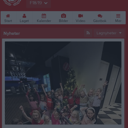
F18/19
Start
Laget
Kalender
Bilder
Video
Gästbok
Mer
Nyheter
Lagnyheter