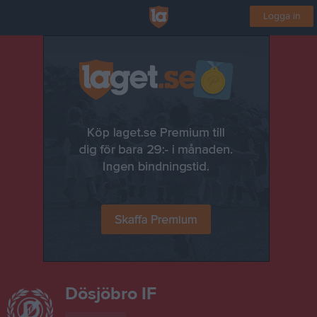
Logga in
Dösjöbro IF