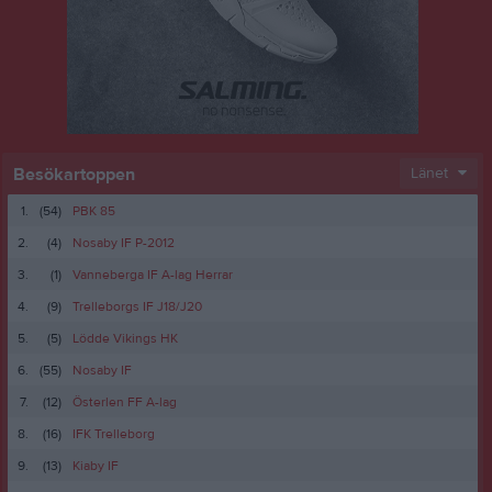
Besökartoppen
Länet
1.
(54)
PBK 85
2.
(4)
Nosaby IF P-2012
3.
(1)
Vanneberga IF A-lag Herrar
4.
(9)
Trelleborgs IF J18/J20
5.
(5)
Lödde Vikings HK
6.
(55)
Nosaby IF
7.
(12)
Österlen FF A-lag
8.
(16)
IFK Trelleborg
9.
(13)
Kiaby IF