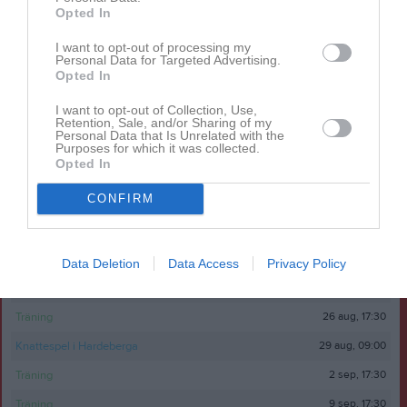
Opted In
Senast uppdaterade album
I want to opt-out of processing my
Personal Data for Targeted Advertising.
Opted In
I want to opt-out of Collection, Use,
Retention, Sale, and/or Sharing of my
Personal Data that Is Unrelated with the
Purposes for which it was collected.
Opted In
Inget album finns skapat
Logga in som administratör och skapa ert första album
CONFIRM
Kalender
På gång
Data Deletion
Data Access
Privacy Policy
19 aug, 17:30
Träning
26 aug, 17:30
Träning
29 aug, 09:00
Knattespel i Hardeberga
2 sep, 17:30
Träning
9 sep, 17:30
Träning