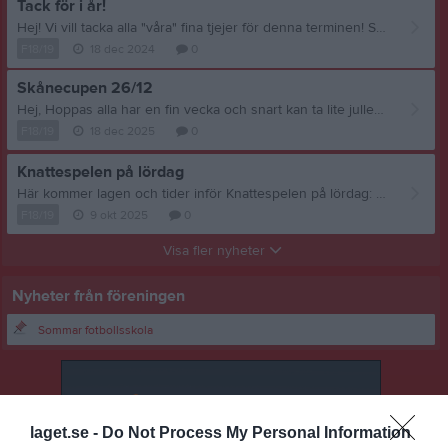
Tack för i år!
Hej! Vi vill tacka alla "våra" fina tjejer för denna terminen! Så kul att så många tjejer vill spela fotboll tillsammans! Vi hade en super rolig avslutning tillsammans på sport center syd och vi tyckte det va extra kul att ALLA i laget va med! Nu önskar vi er en God Jul och Gott Nytt År så ses vi i Januari igen! Lina, Malin, Mia och Sofie
F18/19
18 dec 2024
0
Skånecupen 26/12
Hej, Hoppas alla har en fin vecka och snart kan ta lite julledigt! Den 26/12 är det dags för Skånecupen och här kommer lite information. Vi spelar ""futsal - ej tävling", 5 mot 5 med sarg, varje match är 14 minuter utan paus. Vi har anmält två lag för att tjejerna ska få möjlighet att spela så mycket som möjligt. Dösjöbro IF 1 Lisa Ellen M Io Juni Julie Alice Anna Samling kl. 09.30 vi återkommer med plats. 10.00 Bara GoIF – Dösjöbro IF 1 Baltiska hallen 11.00 Dösjöbro IF 1 – Kulladals FF Blå Baltiska Träningshallen 12.15 Dösjöbro IF 1 – Sorgenfri FF Baltiska hallen Dösjöbro IF Röd Lianna Ellen R Esme Alma Lo Adele Maja Samling kl. 09.00 vi återkommer med plats. 09.30 Sorgenfri FF – Dösjöbro IF Röd Baltiska träningshallen 11.00 Dösjöbro IF Röd – Bara GoiF Baltiska hallen 12.30 Dösjöbro IF Röd – Kulladals FF Blå Stadion sporthall Se till att tjejerna kommer ombytta i rätt matchkläder, mätta och med fyllda vattenflaskor. För dem som inte har matchkläder hemma redan, hör av er så löser vi att ni får det! Vi tycker detta ska bli superkul, hoppas tjejerna också är taggade! God jul! Kram Lina, Sofie, Mia och Malin
F18/19
18 dec 2025
0
Knattespelen på lördag
Här kommer lagen och tider inför Knattespelen på lördag: Lag 2: Maja, Lisa, Adele, Julie, Io, Alma, Elise, Lo. Samling 10.45, match kl. 11.15 och 13.30 Lag 1: Cornelia, Stella, Nova, Alice, Viktoria, Esme, Anja, Juni. Samling kl. 12.15, match kl. 12.45 och 14.15 För båda lagen är det prisceremoni och medaljutdelningutdelning kl. 15.00. Vi ser fram emot ännu en härlig lördag tillsammans! /Tränarna
F18/19
9 okt 2025
0
Visa fler nyheter
Nyheter från föreningen
Sommar fotbollsskola
laget.se -
Do Not Process My Personal Information