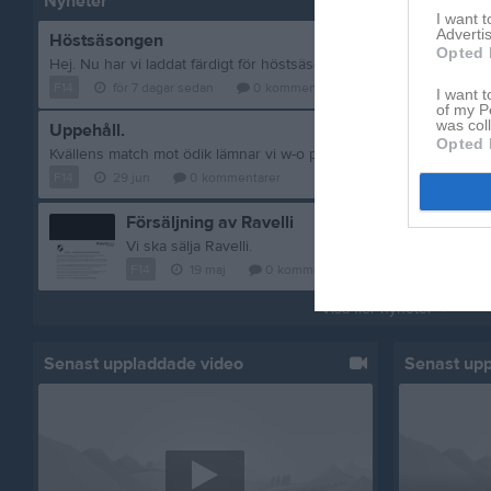
Nyheter
I want 
Advertis
Höstsäsongen
Opted 
F14
för 7 dagar sedan
0
kommentarer
I want t
of my P
was col
Uppehåll.
Opted 
F14
29 jun
0
kommentarer
Försäljning av Ravelli
Vi ska sälja Ravelli.
F14
19 maj
0
kommentarer
Visa fler nyheter
Senast uppladdade video
Senast up