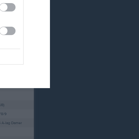
Länet
m A
U8)
F8/9
6 A-lag Damer