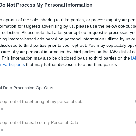
er
Video
Gästbok
Sponsorer
Do Not Process My Personal Information
to opt-out of the sale, sharing to third parties, or processing of your per
Kalend
På gång
formation for targeted advertising by us, please use the below opt-out s
r selection. Please note that after your opt-out request is processed y
Träning
eing interest-based ads based on personal information utilized by us or
disclosed to third parties prior to your opt-out. You may separately opt-
KJK United 2013 blå (hemma
losure of your personal information by third parties on the IAB’s list of
. This information may also be disclosed by us to third parties on the
IA
Träning
Participants
that may further disclose it to other third parties.
Skattkärrs IF 2012 (borta)
Träning
l Data Processing Opt Outs
K
o opt-out of the Sharing of my personal data.
Uppehåll.
In
29 jun
0
o opt-out of the Sale of my Personal Data.
In