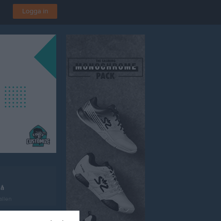
Logga in
lå
allen