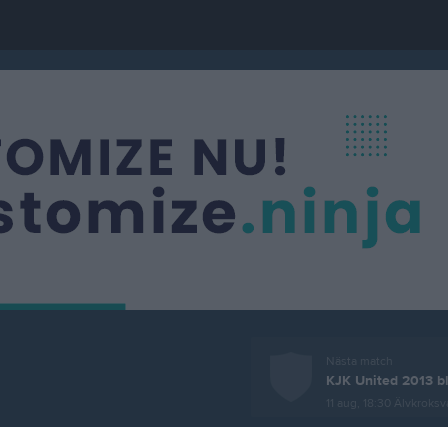
Nästa match
KJK United 2013 b
11 aug, 18:30
Älvkroksv