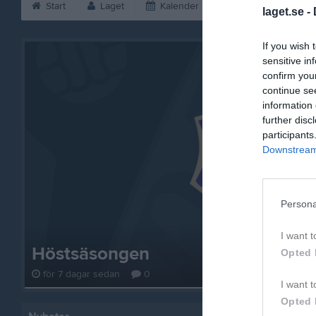
Start
Laget
Kalender
Serier
Bild
laget.se -
If you wish 
sensitive in
confirm you
continue se
information 
further disc
participants
Downstream 
Persona
I want t
Höstsäsongen
Opted 
för 7 dagar sedan
0
I want t
Opted 