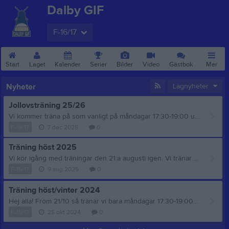
Dalby GIF
F-16/17
Start
Laget
Kalender
Serier
Bilder
Video
Gästbok
Mer
Nyheter
Lagnyheter
Jollovsträning 25/26
Vi kommer träna på som vanligt på måndagar 17:30-19:00 under jullovet för dom som är hemma och vill träna. Dvs den 22:a & 29:e dec och 5:e jan, Vi får se om vi får börja träna på konstgräset på Dalby ip eller om vi fortsätter på Hagalunds grusplan. Mer info kommer! // ledarna
F-16/17
7 dec 2025
0
Träning höst 2025
Vi kör igång med träningar den 21:a augusti igen. Vi tränar måndagar /torsdagar 17:30-19:00 till mitten på oktober. Sen kommer vi som det ser ut nu bara träna måndagar under vinterhalvåret. // Ledarna
F-16/17
9 aug 2025
0
Träning höst/vinter 2024
Hej alla! From 21/10 så tränar vi bara måndagar 17:30-19:00 på konstgräset. Träning 2 ggr i veckan återgår vi till i mars/april 2025.
F-16/17
25 okt 2024
0