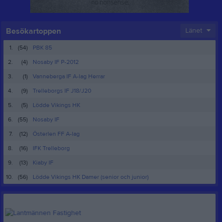
Besökartoppen
Länet
1.
(54)
PBK 85
2.
(4)
Nosaby IF P-2012
3.
(1)
Vanneberga IF A-lag Herrar
4.
(9)
Trelleborgs IF J18/J20
5.
(5)
Lödde Vikings HK
6.
(55)
Nosaby IF
7.
(12)
Österlen FF A-lag
8.
(16)
IFK Trelleborg
9.
(13)
Kiaby IF
10.
(56)
Lödde Vikings HK Damer (senior och junior)