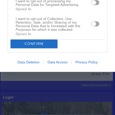
I want to opt-out of processing my
Personal Data for Targeted Advertising.
Opted In
F16/17
1 bild
I want to opt-out of Collection, Use,
Retention, Sale, and/or Sharing of my
Personal Data that Is Unrelated with the
Kalender
På gång
Purposes for which it was collected.
Opted In
10 aug, 17:30
Träning
CONFIRM
13 aug, 17:30
Träning
16 aug, 09:45
Tjejidrottensdag 2026
Data Deletion
Data Access
Privacy Policy
17 aug, 17:30
Träning
20 aug, 17:30
Träning
Kalenderöversikt
Laget