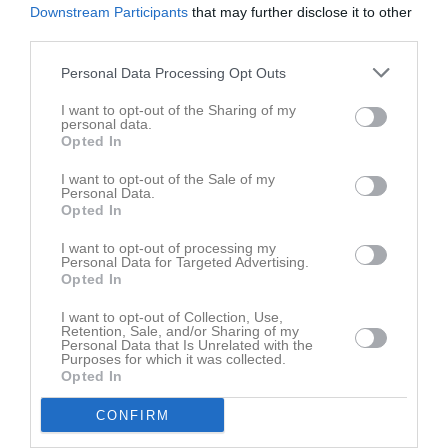
Downstream Participants
that may further disclose it to other
third parties.
Nästa match är borta mot topplaget Stockholm Mean Machines på
Östermalms IP Lördag 16 Maj kl 15:00.
Personal Data Processing Opt Outs
MVPs
I want to opt-out of the Sharing of my
Carlstad, Elias Rosenqvist
personal data.
Opted In
AIK, Enok Muwanguzi
I want to opt-out of the Sale of my
Poänggörare
Personal Data.
Carlstad
Opted In
De’Anta Sipp 12p
Christopher Helgar 7p
I want to opt-out of processing my
Personal Data for Targeted Advertising.
Anton Jansson 6p
Opted In
Albin Forsman 6p
Rory Kelly 6p
I want to opt-out of Collection, Use,
Lukas Kullstrand 6p
Retention, Sale, and/or Sharing of my
Personal Data that Is Unrelated with the
Pierre-Giovanni Medjeber 6p
Purposes for which it was collected.
Jonathan Gustafsson 2p
Opted In
CONFIRM
AIK