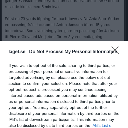
gånger. Carlstad kunde rycka ifrån i andra kvarten till 35-0 och få
rullande klocka med 5 min kvar.
Först en 73 yards löpning för touchdown av De’Anta Sipp. Sedan
en passning från Jackson till Anton Jansson för en 15 yards
touchdown. Som avslutning ytterligare en passning från Jackson
till Pierre-Giovanni Medjeber. för en 3 yards mottagning
Andra halvlek luftades truppen rejält och poängen fortsatte att
laget.se -
Do Not Process My Personal Information
ramla in. Först med en ny passning för 12 yards touchdown.
Denna gång till Rory Kelly. Ett 37 yards fieldgoal av Christopher
If you wish to opt-out of the sale, sharing to third parties, or
Helgar och som avslutning en 29 yards pass Touchdown till Lukas
processing of your personal or sensitive information for
Kullstrand. Matchen slutade 51-0.
targeted advertising by us, please use the below opt-out
section to confirm your selection. Please note that after your
Försvaret höll tätt och släppte endast till 80 yards på hela
opt-out request is processed you may continue seeing
matchen medan anfallet producerade 355 yards.
interest-based ads based on personal information utilized by
Jackson Erdmann satte 13/17 passningar för 210 yards och 4 TD’s
us or personal information disclosed to third parties prior to
Erik Kyrk Gere hade en interception
your opt-out. You may separately opt-out of the further
Oliver Falkenström fick sin första sack i Superserien
disclosure of your personal information by third parties on the
Totalt skapade försvaret 3 fumbles (Alfons Schmitt 2st och Isak
IAB’s list of downstream participants. This information may
Berg 1st) som man återtog genom en var av Elias Rosenqvist,
also be disclosed by us to third parties on the
IAB’s List of
Adam Classon och Rory Kelly.