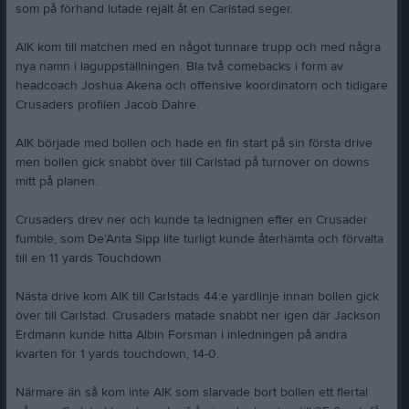
som på förhand lutade rejält åt en Carlstad seger.
AIK kom till matchen med en något tunnare trupp och med några
nya namn i laguppställningen. Bla två comebacks i form av
headcoach Joshua Akena och offensive koordinatorn och tidigare
Crusaders profilen Jacob Dahre.
AIK började med bollen och hade en fin start på sin första drive
men bollen gick snabbt över till Carlstad på turnover on downs
mitt på planen.
Crusaders drev ner och kunde ta lednignen efter en Crusader
fumble, som De’Anta Sipp lite turligt kunde återhämta och förvalta
till en 11 yards Touchdown.
Nästa drive kom AIK till Carlstads 44:e yardlinje innan bollen gick
över till Carlstad. Crusaders matade snabbt ner igen där Jackson
Erdmann kunde hitta Albin Forsman i inledningen på andra
kvarten för 1 yards touchdown, 14-0.
Närmare än så kom inte AIK som slarvade bort bollen ett flertal