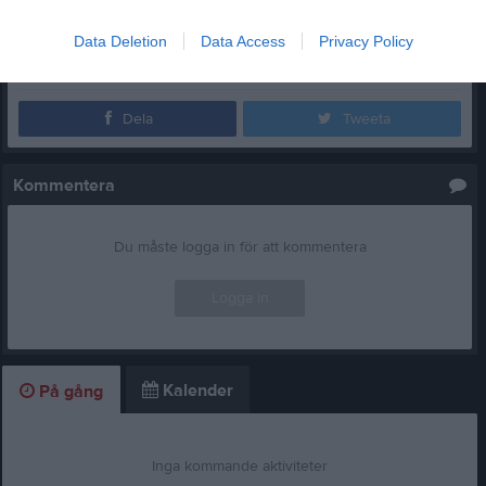
-
Data Deletion
Data Access
Privacy Policy
Per-Arne Forsman
Lagledare
Dela
Tweeta
Kommentera
Du måste logga in för att kommentera
Logga in
Kalender
På gång
Inga kommande aktiviteter