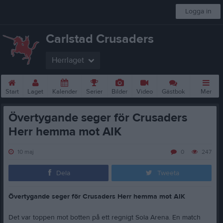
Logga in
Carlstad Crusaders
Herrlaget
Start
Laget
Kalender
Serier
Bilder
Video
Gästbok
Mer
Övertygande seger för Crusaders
Herr hemma mot AIK
10 maj
0
247
Dela
Tweeta
Övertygande seger för Crusaders Herr hemma mot AIK
Det var toppen mot botten på ett regnigt Sola Arena. En match