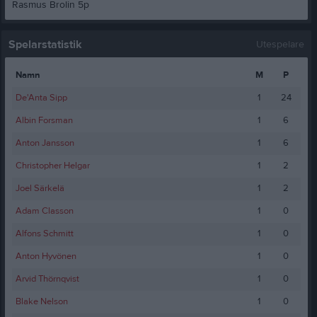
Rasmus Brolin 5p
Spelarstatistik
Utespelare
Namn
M
P
De'Anta Sipp
1
24
Albin Forsman
1
6
Anton Jansson
1
6
Christopher Helgar
1
2
Joel Särkelä
1
2
Adam Classon
1
0
Alfons Schmitt
1
0
Anton Hyvönen
1
0
Arvid Thörnqvist
1
0
Blake Nelson
1
0