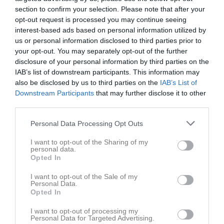
Carlstad svarar och marcherar ner hela planen på 30 sekunder
section to confirm your selection. Please note that after your
på ett vädligt trött Örebro och De’Anta kan springa sin femte
opt-out request is processed you may continue seeing
touchdown…..en flagga…en holding kallar tillbaka spelet som ändå
interest-based ads based on personal information utilized by
ger fyra nya försök. Nytt spel, till Sipp som tar sig hela vägen till
us or personal information disclosed to third parties prior to
5:e yard linjen….flagga för en offensiv passningstörning och
your opt-out. You may separately opt-out of the further
bollen hela vägen tillbaka Örebro’s 38 yardlinje. Båda flaggorna
disclosure of your personal information by third parties on the
helt rätt bedömda ska tilläggas.
IAB’s list of downstream participants. This information may
also be disclosed by us to third parties on the
IAB’s List of
Carlstad försöker sig på ett passningspel som Örebro kan göra
Downstream Participants
that may further disclose it to other
en interception på och matchen är över.
third parties.
Örebro gör en imponerade insats med flera dubblande spelare
Personal Data Processing Opt Outs
och flera gånger sett ut att vara uträknade kunna vända matchen
och vinna.
I want to opt-out of the Sharing of my
personal data.
Värt att nämnas är också en väldigt bra insats från huvuddomare
Opted In
Jim Kaya och hans domarteam.
I want to opt-out of the Sale of my
Personal Data.
Crusaders har allt i egna händer inför sista omgången. Vinst mot
Opted In
Tyresö och man vinner serien och får högsta seedningen in i
slutspelet. Förlust så är det ett flertal scenarion som hänger på
I want to opt-out of processing my
Personal Data for Targeted Advertising.
andra resultat och då kan man bli allt från två till fyra.