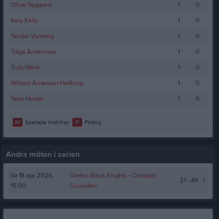
Oliver Nygaard
1
0
Rory Kelly
1
0
Teodor Vanberg
1
0
Tolga Andersson
1
0
Truls Wenli
1
0
William Arnesson-Hellborg
1
0
Yann Hinder
1
0
M
Spelade matcher
P
Poäng
Andra möten i serien
lör 18 apr 2026,
Örebro Black Knights -
Carlstad
21 - 49
15:00
Crusaders