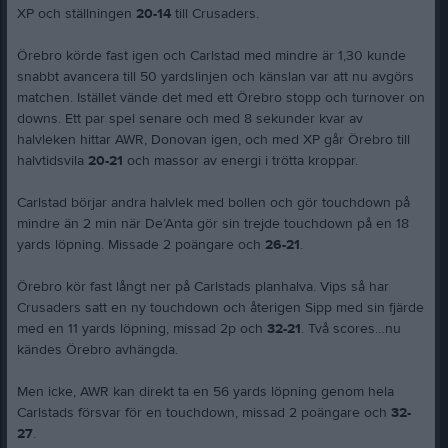
XP och ställningen
20-14
till Crusaders.
Örebro körde fast igen och Carlstad med mindre är 1,30 kunde
snabbt avancera till 50 yardslinjen och känslan var att nu avgörs
matchen. Istället vände det med ett Örebro stopp och turnover on
downs. Ett par spel senare och med 8 sekunder kvar av
halvleken hittar AWR, Donovan igen, och med XP går Örebro till
halvtidsvila
20-21
och massor av energi i trötta kroppar.
Carlstad börjar andra halvlek med bollen och gör touchdown på
mindre än 2 min när De’Anta gör sin trejde touchdown på en 18
yards löpning. Missade 2 poängare och
26-21
.
Örebro kör fast långt ner på Carlstads planhalva. Vips så har
Crusaders satt en ny touchdown och återigen Sipp med sin fjärde
med en 11 yards löpning, missad 2p och
32-21
. Två scores…nu
kändes Örebro avhängda.
Men icke, AWR kan direkt ta en 56 yards löpning genom hela
Carlstads försvar för en touchdown, missad 2 poängare och
32-
27
.