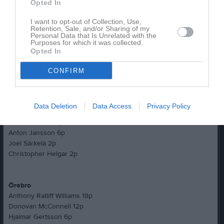
Opted In
Nästa match är borta mot Tyresö Royal Crowns söndag 14:e Juni
I want to opt-out of Collection, Use,
kl 14:00.
Retention, Sale, and/or Sharing of my
Personal Data that Is Unrelated with the
Purposes for which it was collected.
MVPs
Opted In
Carlstad, De’Anta Sipp
Örebro, Anthony Ratliff Williams
CONFIRM
Poänggörare
Carlstad
Data Deletion
Data Access
Privacy Policy
De’Anta Sipp 24 p
Albin Forsman 6p
Anton Jansson 6p
Joel Särkelä 2p
Christopher Helgar 2p
Örebro
Anthony Ratliff Williams 18p
Donovan McConnell 12p
Hjalmar Gertsson 6p