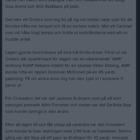
närtid i en match som svängde fram och tillbaka inför ett soligt
Sola Arena och 402 åskådare på plats.
Det blev ett Örebro som tog tid på sig vid mellan varje spel för att
försöka hålla ner tempot och få en kortare match. Mot ett Carlstad
som vill hålla högt tempo och trötta ut motståndarna med ett no
huddle anfall.
Lagen gjorde touchdowns på sina två första driver. Först ut var
Örebro där quarterback för dagen var en vikarierande ”AWR”
Anthony Ratliff Williams istället för en skadad Viktor Ekberg. AWR
kunde hitta en öppen Donovan McDonell på en 45 yards
passning. På sin andra drive tog han den själv in i endzone 5
yards ut.
För Crusaders del var det Jackson Erdmann som på ett kort
passspel passade Albin Forsman och sedan var det De’Anta Sipp
som kunde springa in den andra.
Efter att lagen till slut fått stopp på varandra var det Crusaders
som kunde ta över ledningen med 2:56 kvar av halvleken. Denna
gång var det Sipp på ett pass av Erdmann för 10 yards, missade