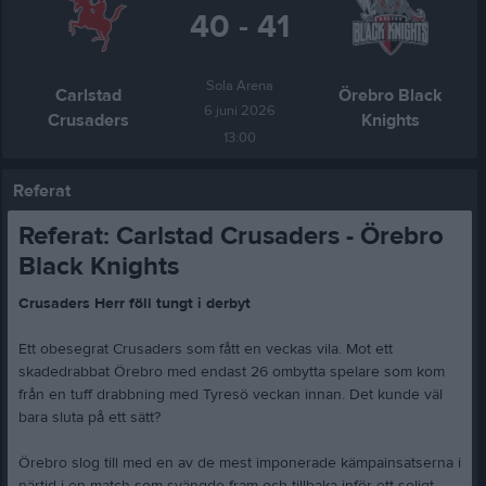
40 - 41
Sola Arena
Carlstad
Örebro Black
6 juni 2026
Crusaders
Knights
13:00
Referat
Referat: Carlstad Crusaders - Örebro
Black Knights
Crusaders Herr föll tungt i derbyt
Ett obesegrat Crusaders som fått en veckas vila. Mot ett
skadedrabbat Örebro med endast 26 ombytta spelare som kom
från en tuff drabbning med Tyresö veckan innan. Det kunde väl
bara sluta på ett sätt?
Örebro slog till med en av de mest imponerade kämpainsatserna i