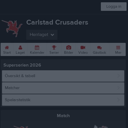
Logga in
Carlstad Crusaders
Herrlaget
Start
Laget
Kalender
Serier
Bilder
Video
Gästbok
Mer
Superserien 2026
Översikt & tabell
Matcher
Spelarstatistik
Match