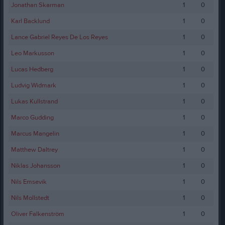
Jonathan Skarman
1
0
Karl Backlund
1
0
Lance Gabriel Reyes De Los Reyes
1
0
Leo Markusson
1
0
Lucas Hedberg
1
0
Ludvig Widmark
1
0
Lukas Kullstrand
1
0
Marco Gudding
1
0
Marcus Mangelin
1
0
Matthew Daltrey
1
0
Niklas Johansson
1
0
Nils Emsevik
1
0
Nils Mollstedt
1
0
Oliver Falkenström
1
0