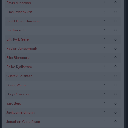
Edvin Arnesson
1
0
Elias Rosenkvist
1
0
Emil Olesen Jansson
1
0
Eric Bauroth
1
0
Erik Kyrk Gere
1
0
Fabian Jungermark
1
0
Filip Blomquist
1
0
Folke Kjällström
1
0
Gustav Forsman
1
0
Gösta Wiren
1
0
Hugo Classon
1
0
Isak Berg
1
0
Jackson Erdmann
1
0
Jonathan Gustafsson
1
0