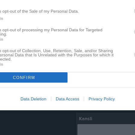
Lagnyheter
ation!
o opt-out of the Sale of my Personal Data.
Välkommen till er nya gruppsida på laget.se! Den blir central i all kommunikation mellan aktiva, ledare, föräldrar och andra intresserade. För att komma igång direkt med en bra kommunikation i och omkring gruppen finns ett antal viktiga punkter för sidans administratör: • Logga in och lägga till alla aktiva och ledare under Medlemmar. • Fylla på kalendern med alla inplanerade aktiviteter. Matcher läggs till via Serier medan träningar och andra aktiviteter läggs till via Aktiviteter. • Skriv nyheter löpande och berätta om verksamheten. I takt med att nya nyheter läggs till kommer den här nyhetstexten att försvinna. Om någon i gruppen har frågor om laget.se är man alltid välkommen att kontakta vår support på support@laget.se eller 019-15 44 00. Varmt välkomna till laget.se!
In
ommentarer
to opt-out of processing my Personal Data for Targeted
ing.
In
pdaterade album
o opt-out of Collection, Use, Retention, Sale, and/or Sharing
ersonal Data that Is Unrelated with the Purposes for which it
Nyheter från föreningen
lected.
In
30 jul
Sommarfotbollsskolan pågår 
CONFIRM
 finns skapat
28 jul
administratör och skapa ert första
15 jul
En längtan alla Brynäsare fö
Data Deletion
Data Access
Privacy Policy
9 jul
Brynäs IF fotbollscamp 20
Kansli