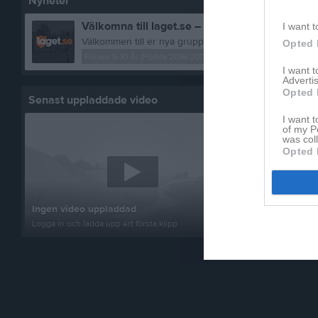
Nyheter
Välkomna till laget.se – Här finns viktig inform
I want t
Opted 
Flickor 9-10 År (Födda 2016/2017)
13 jun 2025
0
k
I want 
Advertis
Opted 
Senast uppladdade video
Senast up
I want t
of my P
was col
Opted 
Inget album
Ingen video uppladdad
Logga in som 
Logga in och ladda upp ert första klipp
album