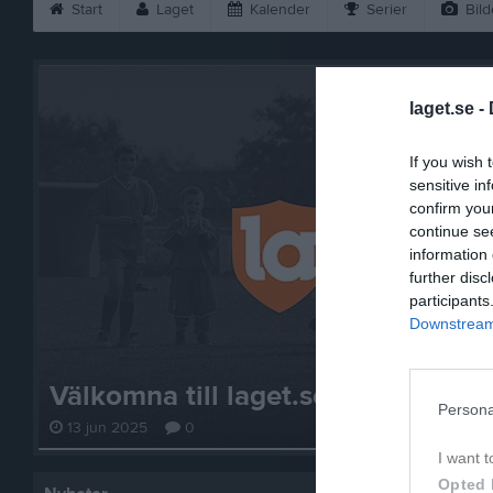
Start
Laget
Kalender
Serier
Bild
laget.se -
If you wish 
sensitive in
confirm you
continue se
information 
further disc
participants
Downstream 
Välkomna till laget.se – Här finns 
Persona
13 jun 2025
0
I want t
Opted 