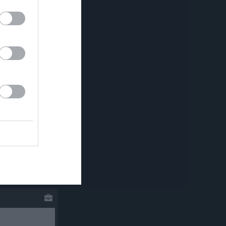
Kom till vår släktträff nu på lördag den 8:e augusti
för fullt
En del av det svenska musikundret, när vi satsar på musiken
rstår
26