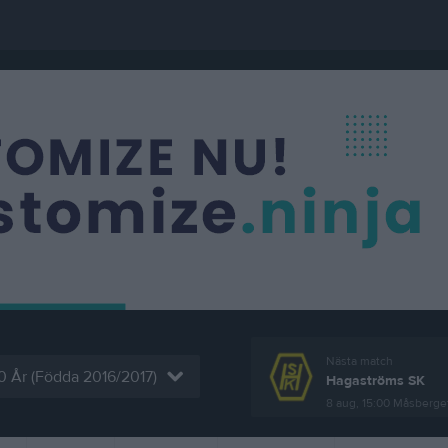
Nästa match
10 År (Födda 2016/2017)
Hagaströms SK
8 aug, 15:00
Måsberget