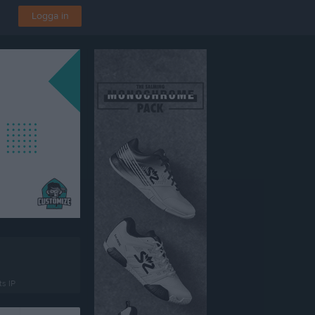
Logga in
s IP