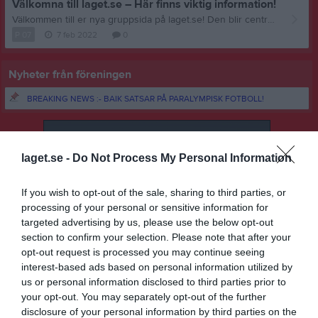
Välkomna till laget.se – Här finns viktig information!
Välkommen till er nya gruppsida på laget.se! Den blir central i all kommunikation mellan aktiva, ledare, föräldrar och andra intresserade. För att komma igång direkt med en bra kommunikation i och omkring gruppen finns ett antal viktiga punkter för sidans administratör: • Logga in och lägga till alla aktiva och ledare under Medlemmar. • Fylla på kalendern med alla inplanerade aktiviteter. Matcher läggs till via Serier medan träningar och andra aktiviteter läggs till via Aktiviteter. • Skriv nyheter löpande och berätta om verksamheten. I takt med att nya nyheter läggs till kommer den här nyhetstexten att försvinna. Om någon i gruppen har frågor om laget.se är man alltid välkommen att kontakta vår support på support@laget.se eller 019-15 44 00. Varmt välkomna till laget.se!
P 07
7 feb 2022
0
Nyheter från föreningen
BREAKING NEWS :- BAIK SATSAR PÅ PARALYMPISK FOTBOLL!
laget.se -
Do Not Process My Personal Information
If you wish to opt-out of the sale, sharing to third parties, or
processing of your personal or sensitive information for
targeted advertising by us, please use the below opt-out
section to confirm your selection. Please note that after your
opt-out request is processed you may continue seeing
interest-based ads based on personal information utilized by
us or personal information disclosed to third parties prior to
your opt-out. You may separately opt-out of the further
disclosure of your personal information by third parties on the