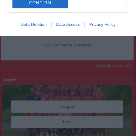
Inget album finns skapat
CONFIRM
Logga in som administratör och skapa ert första album
Kalender
På gång
Data Deletion
Data Access
Privacy Policy
Inga kommande aktiviteter
Kalenderöversikt
Laget
Truppen
Serier