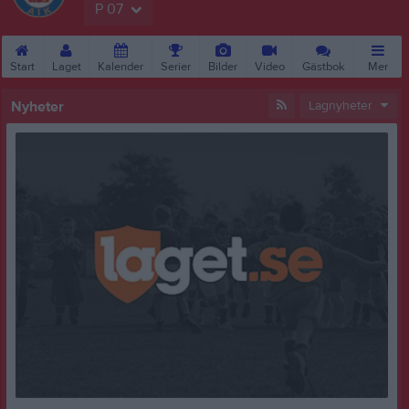
P 07
Start
Laget
Kalender
Serier
Bilder
Video
Gästbok
Mer
Nyheter
Lagnyheter