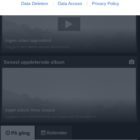
Data Deletion
Data Access
Privacy Policy
Ingen video uppladdad
Logga in och ladda upp ert första klipp
Senast uppdaterade album
Inget album finns skapat
Logga in som administratör och skapa ert första album
Kalender
På gång