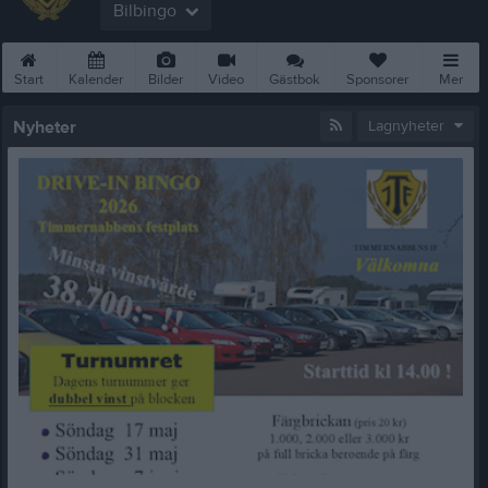
Bilbingo
Start
Kalender
Bilder
Video
Gästbok
Sponsorer
Mer
Nyheter
Lagnyheter