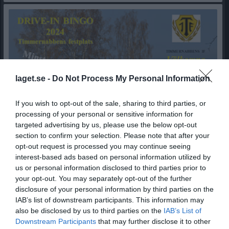
laget.se -
Do Not Process My Personal Information
If you wish to opt-out of the sale, sharing to third parties, or
processing of your personal or sensitive information for
targeted advertising by us, please use the below opt-out
section to confirm your selection. Please note that after your
opt-out request is processed you may continue seeing
interest-based ads based on personal information utilized by
Speldagar 2024
us or personal information disclosed to third parties prior to
Nu finns programmet med speldagarna för 2024 klart. Vi börjar säsongen söndagen den 2 juni kl 14.00. Vi är lite senare i år då vi haft en ny tillståndsprocess för kommande fem säsonger. Till sist föll alla bitarna på plats och nu är det dags att köra i gång. Trots den senare starten försöker vi spela lika många gånger, tolv st. Ni är hjärtlig välkomna till oss nu på söndag den 2 juni för en ny trevlig säsong tillsammans. För att se speldagarna klickar ni på pilarna nere till höger i bilden.
your opt-out. You may separately opt-out of the further
disclosure of your personal information by third parties on the
Bilbingo
28 maj 2024
0
IAB’s list of downstream participants. This information may
Visa fler nyheter
also be disclosed by us to third parties on the
IAB’s List of
Downstream Participants
that may further disclose it to other