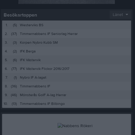
Besökartoppen
Länet
1.
(5)
Westerviks BS
2.
(37)
Timmernabbens IF Seniorlag Herrar
3.
(3)
Korpen Nybro Kubb SM
4.
(2)
IFK Berga
5.
(6)
IFK Västervik
6.
(77)
IFK Västervik Flickor 2016/2017
7.
(1)
Nybro IF A-laget
8.
(36)
Timmernabbens IF
9.
(46)
Mönsterås GoIF A-lag Herrar
10.
(13)
Timmernabbens IF Bilbingo