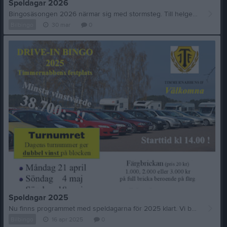
Speldagar 2026
Bingosäsongen 2026 närmar sig med stormsteg. Till helgen är det påsk och förra året började vi faktiskt spela redan på annandagen. I år är påsken betydligt tidigare och förra året var det relativt kallt i början av säsongen så därför har vi bestämt att premiäromgången blir några veckor senare jämfört med i fjol - söndagen den 17 maj kl 14.00. Totalt blir det tolv speldagar precis som tidigare. Det kommer variera lite i periodicitet, vilket innebär att det kan vara mellan en och tre veckor mellan spelomgångarna, se bilden. Prisbilden för brickorna är oförändrad. Det betyder att ”en av varje” fortsatt kostar 100 kr. Vinstplanen ser också ut som innan medan priser i övrigt kan vara förändrade. Det gäller i första hand kiosken där priserna generellt förändras mellan åren. Hjärtligt välkomna på bingopremiär söndagen den 17 maj kl 14.00 !
Bilbingo
30 mar
0
Speldagar 2025
Nu finns programmet med speldagarna för 2025 klart. Vi börjar säsongen redan nu på måndag den 21 april (Annandag Påsk) kl 14.00. Precis som tidigare år räknar vi med att köra tolv speldagar från påsk till mitten av oktober. I år spelar vi i fyra block kan man säga med fjorton dagars mellanrum i varje block. Mellan blocken blir det tre veckors mellanrum. För att lättare förstå så spelar vi tre tillfällen direkt med spel varannan helg. Efter tredje speldagen blir det en lucka på tre veckor innan det blir tre nya speldagar med fjorton dagars mellanrum. Sedan fortsätter det med tre veckors uppehåll innan det blir ett tredje och fjärde block. Ni som varit hos oss tidigare kommer känna igen er. Pris på de olika brickorna är samma som tidgare år. Med anledning av prishöjningar i samhäller generellt kommer det vara lite höjningar på bingomaterialet och troligen i kiosken. Expressbingo och lotter har samma pris som tidigare. Vi ser fram emot att välkomna er till Timmernabbens festplats för fina speldagar tillsammans. Välkomna ! För att se speldagarna klickar ni på pilarna nere till höger i bilden.
Bilbingo
16 apr 2025
0