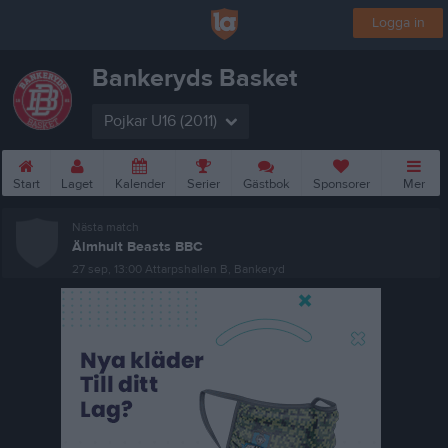
Logga in
Bankeryds Basket
Pojkar U16 (2011)
Start
Laget
Kalender
Serier
Gästbok
Sponsorer
Mer
Nästa match
Älmhult Beasts BBC
27 sep, 13:00
Attarpshallen B, Bankeryd