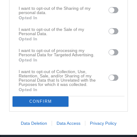
sälja eller om du önskar fler lotter så ställ frågan i vår
Whatsappgrupp.
I want to opt-out of the Sharing of my
personal data.
Opted In
Tack för att ni hjälper till att stötta föreningen, hör av er vid
frågor!//Emelie
I want to opt-out of the Sale of my
Personal Data.
Opted In
Emelie Storm
I want to opt-out of processing my
Administrationsansv.
Personal Data for Targeted Advertising.
Opted In
Dela
Tweeta
I want to opt-out of Collection, Use,
Retention, Sale, and/or Sharing of my
Personal Data that Is Unrelated with the
Kommentera
Purposes for which it was collected.
Opted In
Du måste logga in för att kommentera
CONFIRM
Logga in
Data Deletion
Data Access
Privacy Policy