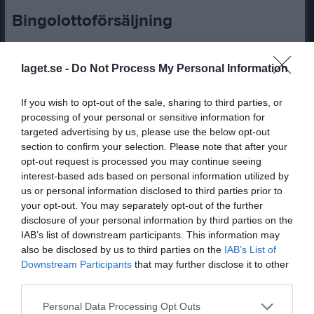
Bingolottoförsäljning
28 okt 2025
0
111
laget.se -
Do Not Process My Personal Information
Dela
Tweeta
If you wish to opt-out of the sale, sharing to third parties, or
Hej gänget!
processing of your personal or sensitive information for
Då var det dags för årets klubbgemensamma försäljningsinsats!
targeted advertising by us, please use the below opt-out
Varje spelare säljer:
section to confirm your selection. Please note that after your
- 10 bingolotter à 100 kr
opt-out request is processed you may continue seeing
- 2 adventskalendrar à 100 kr
interest-based ads based on personal information utilized by
us or personal information disclosed to third parties prior to
Lotterna och kalendrarna delas ut på träningarna de närmsta
your opt-out. You may separately opt-out of the further
veckorna, vinsten går till föreningens utveckling.
disclosure of your personal information by third parties on the
IAB’s list of downstream participants. This information may
Inbetalning: 1 200 kr/spelare via Swish till Emelie Storm 0737-09
also be disclosed by us to third parties on the
IAB’s List of
10 28, senast 25/12.
Downstream Participants
that may further disclose it to other
Ange barnets namn + “P-11” i meddelandet.
third parties.
OBS!! Klubben tar inte emot returer så har du problem med att
Personal Data Processing Opt Outs