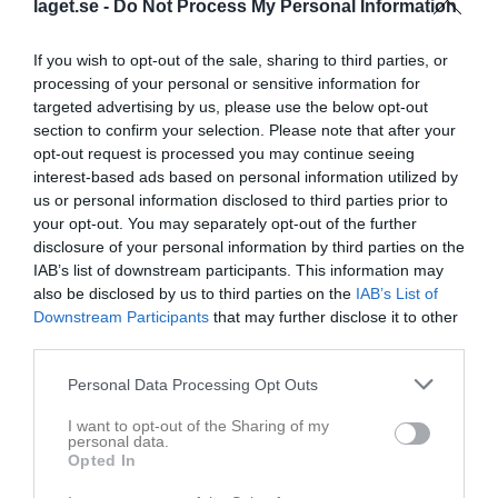
laget.se -
Do Not Process My Personal Information
BLI EN DEL AV VÅR FAMILJ!
If you wish to opt-out of the sale, sharing to third parties, or
processing of your personal or sensitive information for
targeted advertising by us, please use the below opt-out
Senast uppdaterade album
section to confirm your selection. Please note that after your
opt-out request is processed you may continue seeing
interest-based ads based on personal information utilized by
us or personal information disclosed to third parties prior to
your opt-out. You may separately opt-out of the further
disclosure of your personal information by third parties on the
IAB’s list of downstream participants. This information may
Träning med U-17 09-08-2014
also be disclosed by us to third parties on the
IAB’s List of
9 bilder
Downstream Participants
that may further disclose it to other
third parties.
Kalender
På gång
Personal Data Processing Opt Outs
I want to opt-out of the Sharing of my
Inga kommande aktiviteter
personal data.
Opted In