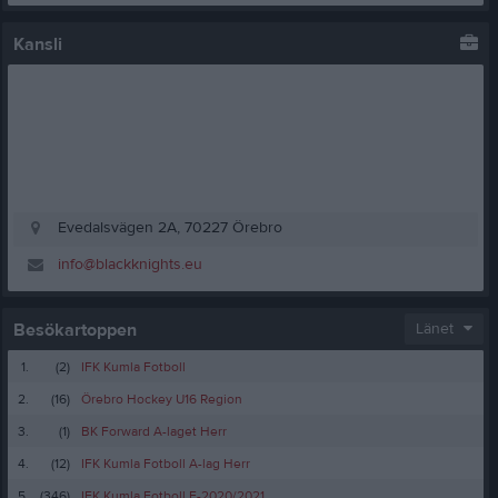
Kansli
Evedalsvägen 2A, 70227 Örebro
info@blackknights.eu
Besökartoppen
Länet
1.
(2)
IFK Kumla Fotboll
2.
(16)
Örebro Hockey U16 Region
3.
(1)
BK Forward A-laget Herr
4.
(12)
IFK Kumla Fotboll A-lag Herr
5.
(346)
IFK Kumla Fotboll F-2020/2021