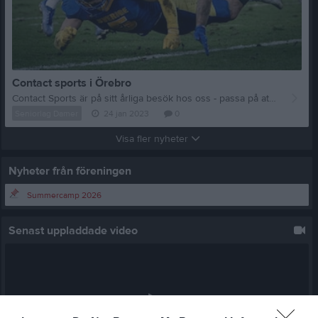
Contact sports i Örebro
Contact Sports är på sitt årliga besök hos oss - passa på att uppdatera era skydd, skor mm Tid och plats: 12 februari 10-14 Ekängs IP Information från CS: Hej! Vi är väldigt glada att återigen få komma och besöka er i Black Knights, för att hjälpa er att hitta rätt i djungeln av utrustning till amerikansk fotboll. Eftersom att vi numera lever i speciella tider, har vi fått ändra våra rutiner för att göra vårt besök så smidigt och så säkert som möjligt för både Er och oss. På sidan nedan kan ni boka in när och hur länge ni vill besöka oss i Örebro (Ekäng). Vi undsätter tid till er för att ni skall få den bästa servicen, och för att ni ska känna er nöjda med utrustningen ni går hem med. https://contactsports.bokamera.se/ Ni kan boka 10 eller 20minuterstider, beroende på vad ni är på jakt efter. Är ni osäkra på hur lång tid ni skall boka? Kontakta då oss så hjälper vi er med hur lång tid vi tror att ert besök kommer ta. För att hålla nere antalet personer i lokalen så ser vi gärna att spelare kommer med max +1 person. Vi vill precis som tidigare år gärna att ni förbokar utrustning som ni vill att vi tar med till just Er. Er beställning betalas på plats när vi hjälpt er med utprovning, och sett till att allt sitter säkert som det ska. Ni kan skicka era förbeställningar till lager@contactsports.se eller ringa oss på 044106755. Är ni osäkra på exakt VAD ni behöver, så kan ni hjälpa oss att hjälpa er. Här är vad för info ni kan bidra med till oss för att hjälpa er med vad ni behöver för storlekar och modeller: BYXPAKET: Spelarens längd, vikt, ålder, färg på byxorna HJÄLM Spelarens ålder, samt huvudomkrets. Hur ni mäter hittar ni genom att följa länken nedan: https://www.contactsports.se/sida/Hjalp AXELSKYDD Spelarens ålder, längd, vikt samt om hen har någon speciell position. Är man ny eller ung och spelar på mer än en position, hjälper en vag beskrivning väldigt långt. Tex ”fångar mycket boll” eller ”tacklas mycket”. HANDSKAR Spelarens position, samt handlängd. Hur ni mäter handen hittar ni genom att följa länken nedan: https://www.contactsports.se/sida/Hjalp SKOR Spelarens position, samt fotlängd (om man är osäker på storleken). Skor till amerikansk fotboll är ofta relativt små, så var beredda på att gå upp en storlek jämfört med vad ni använder normalt.
Seniorlag Damer
24 jan 2023
0
Visa fler nyheter
Nyheter från föreningen
Summercamp 2026
Senast uppladdade video