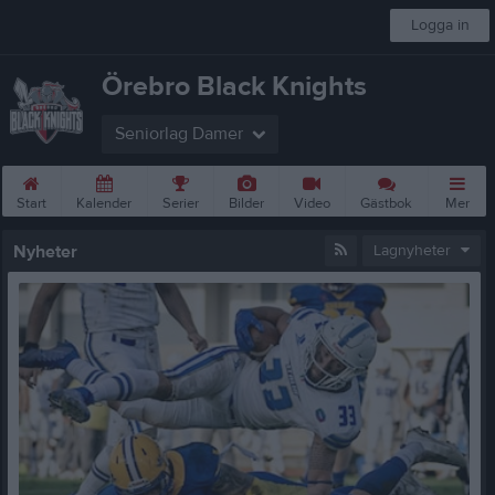
Logga in
Örebro Black Knights
Seniorlag Damer
Start
Kalender
Serier
Bilder
Video
Gästbok
Mer
Nyheter
Lagnyheter