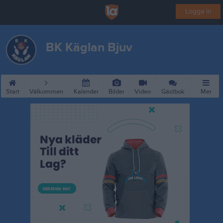
Logga in
BK Käglan Bjuv
Start
Välkommen
Kalender
Bilder
Video
Gästbok
Mer