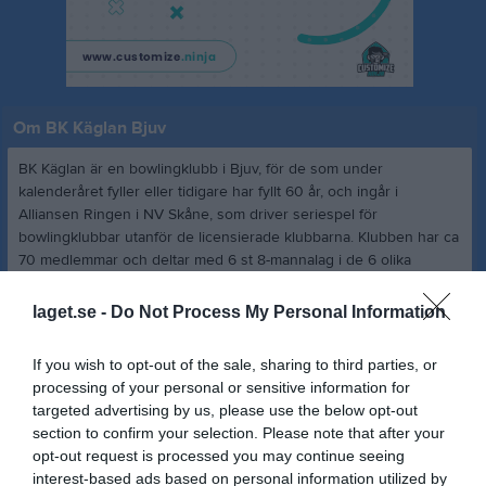
Om BK Käglan Bjuv
BK Käglan är en bowlingklubb i Bjuv, för de som under
kalenderåret fyller eller tidigare har fyllt 60 år, och ingår i
Alliansen Ringen i NV Skåne, som driver seriespel för
bowlingklubbar utanför de licensierade klubbarna. Klubben har ca
70 medlemmar och deltar med 6 st 8-mannalag i de 6 olika
divisionerna, där 15 klubbar i 14 olika bowlinghallar ingår. Klubben
bildades 1980 och det behövs inga tidigare meriter inom
laget.se -
Do Not Process My Personal Information
bowlingen för att få gå med oss. Nybörjare såväl som
tidigare/fortfarande aktiva är välkomna.
If you wish to opt-out of the sale, sharing to third parties, or
processing of your personal or sensitive information for
Vår Styrelse: Jan Engkvist (ordf), Bo Carlsson (kassör), Göran
targeted advertising by us, please use the below opt-out
Olsson, Birgitta Andersson och Tommy Eidfelt (sekr)
section to confirm your selection. Please note that after your
opt-out request is processed you may continue seeing
Våra medlemmar kommer från orterna i närheten, främst Bjuv,
interest-based ads based on personal information utilized by