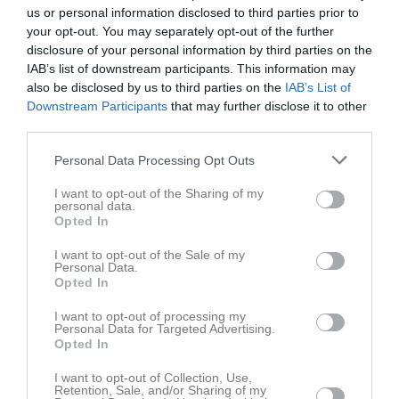
Billesholm och Ekeby men även från angränsande kommuner.
us or personal information disclosed to third parties prior to
your opt-out. You may separately opt-out of the further
Utöver seriespel så genomförs månadstävlingar och
disclosure of your personal information by third parties on the
klubbmästerskap. Gemenskapen, bowlingens höga sociala effekt
IAB’s list of downstream participants. This information may
och att vi utövar en sport gör att vi ser på vår verksamhet som
also be disclosed by us to third parties on the
IAB’s List of
kvalificerad friskvård och hälsovård för människor på ålderns
Downstream Participants
that may further disclose it to other
höst!
third parties.
Vi tränar tisdagar och torsdagar från kl 12.45. Matcher spelas på
Personal Data Processing Opt Outs
dagtid måndag - fredag. Hemmamatcherna spelas normalt på
onsdagar, men även ibland på måndagar. Säsongen pågår från
I want to opt-out of the Sharing of my
personal data.
början av augusti till slutet av april / början på maj.
Opted In
Alliansen Ringens seriespel lär vara något unikt i vårt land vad
I want to opt-out of the Sale of my
gäller verksamhet för pensionärer / blivande pensionärer.
Personal Data.
Samtliga orter i NV Skåne med bowlinghallar finns med såsom
Opted In
Bjuv, Landskrona, Helsingborg, Höganäs, Ängelholm, Båstad,
I want to opt-out of processing my
Åstorp, Örkelljunga, Tyringe, Perstorp, Klippan, Svalöv, Eslöv och
Personal Data for Targeted Advertising.
Hässleholm. Innevarande säsong är inte mindre än 66 st 8-
Opted In
mannalag från 15 klubbar medverkande. Besök gärna hemsidan.
Länk dit finns under "Länkar". Här finns också förteckning över bl
I want to opt-out of Collection, Use,
Retention, Sale, and/or Sharing of my
a lagledare för de olika lagen inom respektive klubb.