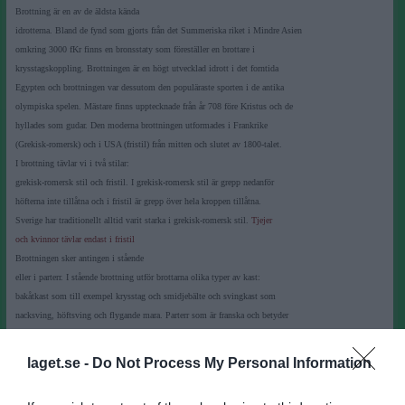
Brottning är en av de äldsta kända
idrotterna. Bland de fynd som gjorts från det Summeriska riket i Mindre Asien
omkring 3000 fKr finns en bronsstaty som föreställer en brottare i
krysstagskoppling. Brottningen är en högt utvecklad idrott i det forntida
Egypten och brottningen var dessutom den populäraste sporten i de antika
olympiska spelen. Mästare finns upptecknade från år 708 före Kristus och de
hyllades som gudar. Den moderna brottningen utformades i Frankrike
(Grekisk-romersk) och i USA (fristil) från mitten och slutet av 1800-talet.
I brottning tävlar vi i två stilar:
grekisk-romersk stil och fristil. I grekisk-romersk stil är grepp nedanför
höfterna inte tillåtna och i fristil är grepp över hela kroppen tillåtna.
Sverige har traditionellt alltid varit starka i grekisk-romersk stil.
Tjejer
och kvinnor tävlar endast i fristil
Brottningen sker antingen i stående
eller i parterr. I stående brottning utför brottarna olika typer av kast:
bakåtkast som till exempel krysstag och smidjebälte och svingkast som
nacksving, höftsving och flygande mara. Parterr som är franska och betyder
"på marken" innebär att man brottas liggande eller stående på knä.
Där kan man hamna antingen om någon brottare blir nerdömd i underläge eller om
laget.se -
Do Not Process My Personal Information
en brottare får ned den andra genom ett kast. I parterr genomförs bland annat
brytgrepp som Halvnelson och Kvartsnelson. De brukar också vanligtvis vara de