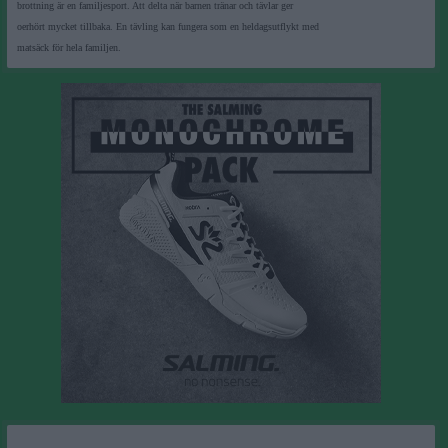
brottning är en familjesport. Att delta när barnen tränar och tävlar ger
oerhört mycket tillbaka. En tävling kan fungera som en heldagsutflykt med
matsäck för hela familjen.