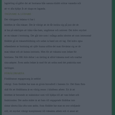
lagtävling så gäller det att brottarna från samma klubb stöttar varandra och
att vi alla hjälps åt att skapa en laganda.
TRÄNARE & LEDARE
Det viktigaste ledarna vi har i
klubben är våra tränare. Det är viktigt att de får inrikta sig på just det de
är bra på nämligen att träna våra barn, ungdomar och seniorer. Det krävs mycket
av en tränare i brottning. Det går inte som i många andra idrotter att som intresserad
förälder gå en tränarutbildning och sedan ta hand om ett lag. Det krävs egna
erfarenheter av brottning att själv kunna utföra det man förväntar sig av de
man tränar och att kunna instruera. Men för att tränarna som ledare för
brottarna. När BK Atle deltar i en tävling är alltid tränarna med och coachar
sina adepter. Även andra ledare är med för att ordna med det praktiska runt
tävlingen
.
FÖRÄLDRARNA
Föräldrarnas engagemang är oerhört
viktigt. Som förälder har man en given huvudroll i barnens liv. Det finns flera
skäl för att föräldrarna är en viktig resurs i klubbens arbete. Ett är att
klubben är beroende av människor som vill hjälpa till att vara ledare och
funktionärer. Det andra skälet är att barn till engagerade föräldrar inte
slutar idrotta lika ofta som andra. Som förälder har man en stor stödjande
roll, ett mycket viktigt komplement till tränarens arbete och vi anser att