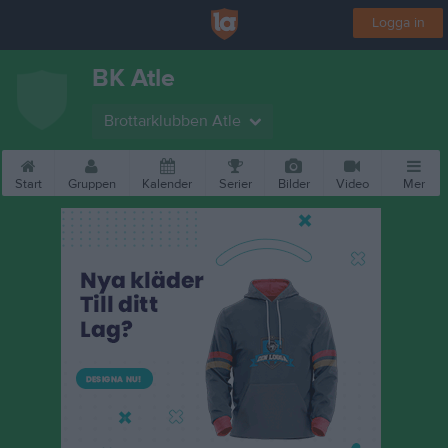
Logga in
BK Atle
Brottarklubben Atle
Start
Gruppen
Kalender
Serier
Bilder
Video
Mer