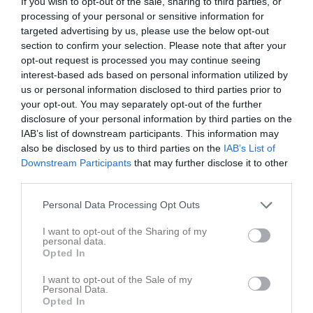
If you wish to opt-out of the sale, sharing to third parties, or
första parterrgrepp som brottarna lär sig.
processing of your personal or sensitive information for
Brottarna indelas i viktklasser,
targeted advertising by us, please use the below opt-out
detta för att tävlingen ska ske på rättvisa villkor och att man inte ska möta
section to confirm your selection. Please note that after your
brottare som är mycket tyngre än man själv.
opt-out request is processed you may continue seeing
TRÄNING
interest-based ads based on personal information utilized by
Brottningsträningen är kanske den
us or personal information disclosed to third parties prior to
allsidigaste av all träning och används i uppbyggnadssyfte av många andra
your opt-out. You may separately opt-out of the further
idrotter. I nybörjarträningen börjar vi med enkla övningar så att alla kan vara
disclosure of your personal information by third parties on the
med. Det finns hela tiden ett syfte att träna koordination, balans och
IAB’s list of downstream participants. This information may
smidighet. Övningarna hänger ihop och blir så småningom svårare och svårare.
also be disclosed by us to third parties on the
IAB’s List of
Från början finns stora delar av lek i träningen och leken finns alltid med i
Downstream Participants
that may further disclose it to other
brottningsträningen. Träningen av styrka ingår som en naturlig del i träningen.
third parties.
Men vi har aldrig styrketräning med vikter för de yngsta brottarna då det kan
ge skador och inte har några påvisbara effekter.
Personal Data Processing Opt Outs
Övningarna blir successivt mer
avancerade och redan de första gångerna får barnen lära sig de första greppen i
I want to opt-out of the Sharing of my
stående och i parterr. Ett viktigt moment i brottningsträningen är att träna
personal data.
Opted In
nackmusklerna. Detta för att kunna klara sig från att hamna på rygg när man
hamnat i underläge.
I want to opt-out of the Sale of my
Träningen förutsätter vila och en
Personal Data.
bra och allsidig kost. Våra nybörjare tränar två gånger i veckan. Träningsdosen
Opted In
höjs varefter de utvecklas. Det är viktigt att barn som tränar får en kost som