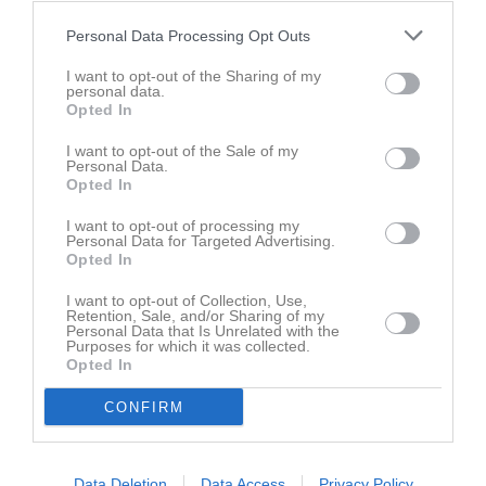
Personal Data Processing Opt Outs
I want to opt-out of the Sharing of my
personal data.
Opted In
Ingen video uppladdad
I want to opt-out of the Sale of my
Logga in och ladda upp ert första klipp
Personal Data.
Opted In
Senast uppdaterade album
I want to opt-out of processing my
Personal Data for Targeted Advertising.
Opted In
I want to opt-out of Collection, Use,
Retention, Sale, and/or Sharing of my
Personal Data that Is Unrelated with the
Purposes for which it was collected.
Opted In
Inget album finns skapat
Logga in som administratör och skapa ert första album
CONFIRM
Kalender
På gång
Data Deletion
Data Access
Privacy Policy