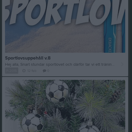
Sportlovsuppehåll v.8
Hej alla, Snart stundar sportlovet och därför tar vi ett träningsuppehåll under v.8. Nya träningstider gäller från v.9 och mer information om vad som gäller för dessa kommer på föräldramötet kl. 19.00 den 12/2. Ta hand om er! // Lina och ledargänget
P-2015
12 feb
0