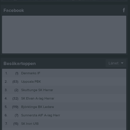
Facebook
Besökartoppen
Länet
1.
(1)
Danmarks IF
2.
(83)
Uppsala PBK
3.
(2)
Skuttunge SK Herrar
4.
(32)
SK Elvan A-lag Herrar
5.
(119)
Björklinge BK Ledare
6.
(7)
Sunnersta AIF A-lag Herr
7.
(15)
SK Iron U18