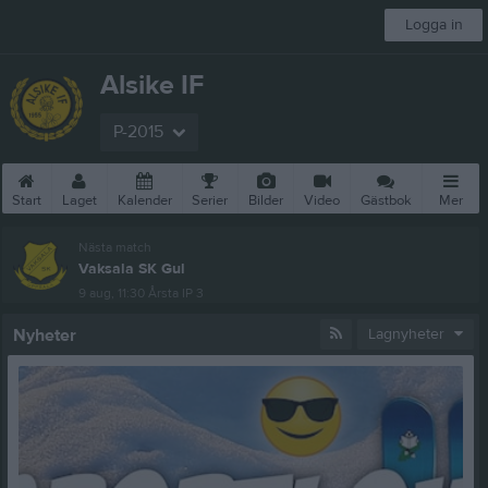
Logga in
Alsike IF
P-2015
Start
Laget
Kalender
Serier
Bilder
Video
Gästbok
Mer
Nästa match
Vaksala SK Gul
9 aug, 11:30
Årsta IP 3
Nyheter
Lagnyheter