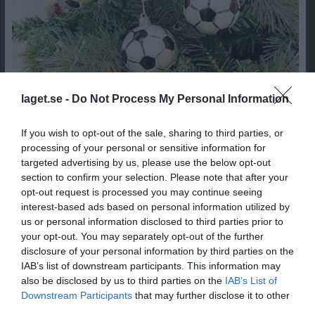
Juluppehåll 25/26
laget.se -
Do Not Process My Personal Information
Onsdag den 17 december kör vi sista fotbollsträningen innan vi går på ett välförtjänt juluppehåll. Se till att ladda batterierna ordentligt under vilan för att sedan vara redo att göra entré på KG onsdag den 14 januari igen.
P-2015
26 nov 2025
0
If you wish to opt-out of the sale, sharing to third parties, or
processing of your personal or sensitive information for
Alsike IF tröjor och lagavgiften
targeted advertising by us, please use the below opt-out
Hejsan I nästa vecka kommer det på träningarna börja att delas ut träningsröjor från Alsike IF. Vi ser fortfarande att en hel del ännu inte betalat in lagavgiftern och för att få träningströjan vil l vi se att avgiften kommer in. Vi vill gärna att det görs snarast då vi kommer behöva pengar inför kommande poolspel. Denna avgift har vi beslutat vara 150 kr och ska betalas till PG-konto 197 75 81-6, skriv in barnets för- och efternamn så vi vet vem betalningen är för. Är du osäker om du betalat in avgiften får du gärna skriva och fråga mig på henrik.blomstedt@gmail.com .
section to confirm your selection. Please note that after your
P-2015
11 aug 2023
0
opt-out request is processed you may continue seeing
Visa fler nyheter
interest-based ads based on personal information utilized by
us or personal information disclosed to third parties prior to
your opt-out. You may separately opt-out of the further
Nyheter från föreningen
disclosure of your personal information by third parties on the
Ny leverantör av material, RS sport
IAB’s list of downstream participants. This information may
also be disclosed by us to third parties on the
IAB’s List of
Downstream Participants
that may further disclose it to other
Senast uppladdade video
third parties.