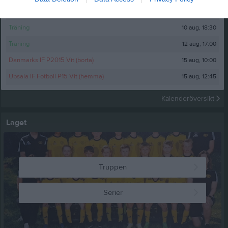
9 aug, 11:30
Vaksala SK Gul (borta)
10 aug, 18:30
Träning
12 aug, 17:00
Träning
15 aug, 10:00
Danmarks IF P2015 Vit (borta)
15 aug, 12:45
Upsala IF Fotboll P15 Vit (hemma)
Kalenderöversikt
Laget
Truppen
Serier