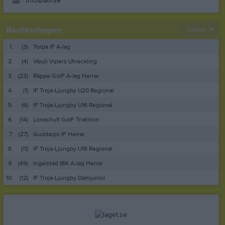
info@atif.se
Besökartoppen
Länet
1.
(3)
Torpa IF A-lag
2.
(4)
Växjö Vipers Utveckling
3.
(23)
Räppe GoIF A-lag Herrar
4.
(1)
IF Troja-Ljungby U20 Regional
5.
(6)
IF Troja-Ljungby U16 Regional
6.
(14)
Lönashult GoIF Triathlon
7.
(27)
Guddarps IF Herrar
8.
(11)
IF Troja-Ljungby U18 Regional
9.
(49)
Ingelstad IBK A-lag Herrar
10.
(12)
IF Troja-Ljungby Damjunior