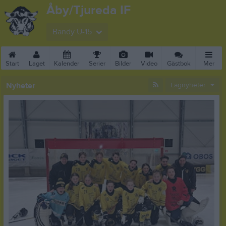
Åby/Tjureda IF
Bandy U-15
Start
Laget
Kalender
Serier
Bilder
Video
Gästbok
Mer
Nyheter
Lagnyheter