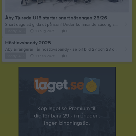
Åby Tjureda U15 startar snart säsongen 25/26
Snart dags att glida ut på isen! Under kommande säsong så har vi en gemensam träningsgrupp med P16, dvs födda 2010-2012 kör ihop. Vi tränar tisdag, torsdag och fredag. Då det gäller spel och matcher så har vi planen att spela med ett kombinerat U15 ihop med Fredriksberg, bestående av 2011 och 2012 som "bas" men också med ett par överåriga tjejer och ev några dispenser. Vi är med i U15 småland. 6 lag med 3 möten per lag, vilket ger 15 matcher. För intresse om mer info eller frågor kontakta Staffan Lothsson 070 3337108. Väl mött i vinter!
Bandy U-15
13 aug 2025
0
Höstlovsbandy 2025
Åby arrangerar i år höstlovsbandy - se bif bild 27 och 28 oktober Hör av er om ni undrar mer - annars anmäl er på direkten!
Bandy U-15
19 sep 2025
0