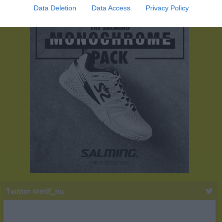
Data Deletion
Data Access
Privacy Policy
Twitter @atif_nu