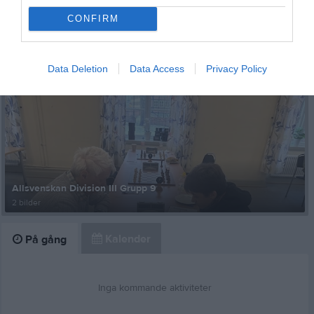
CONFIRM
Ingen video uppladdad
Logga in och ladda upp ert första klipp
Data Deletion
Data Access
Privacy Policy
Senast uppdaterade album
Allsvenskan Division III Grupp 9
2 bilder
Kalender
På gång
Inga kommande aktiviteter