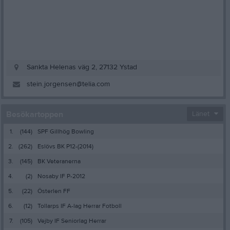
Sankta Helenas väg 2, 27132 Ystad
stein.jorgensen@telia.com
Besökartoppen
Länet
1.
(144)
SPF Gillhög Bowling
2.
(262)
Eslövs BK P12-(2014)
3.
(145)
BK Veteranerna
4.
(2)
Nosaby IF P-2012
5.
(22)
Österlen FF
6.
(12)
Tollarps IF A-lag Herrar Fotboll
7.
(105)
Vejby IF Seniorlag Herrar