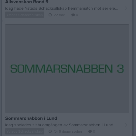
Allsvenskan Rond 9
Idag hade Ystads Schacksällskap hemmamatch mot serieledarna Malmö AS. Som hade åtta raka segrar och behövde bara en remi för att kamma hem seriesegern. Ystads Schacksällskap behövde vinna för att bli etta i gruppen. Det var hårda partier. Nyckeln till segern var Leo, Markus och Anders. Som vann sina partier. Idag är jag väldigt stolt över att vara en del av Ystads Schacksällskap. Resultat Ystads Schacksällskap - Malmö AS II 5-3 Bordsresultat Det startade med Landskrona SK och fortsatte med Lunds SK och det slutade med Malmö AS. Starkt jobbat Ystads Schacksällsakp och grattis till seriesegern!
Ystads Schacksällskap
22 mar
0
Sommarsnabben i Lund
Idag spelades sista omgången av Sommarsnabben i Lund. Endast en deltagare från Ystads Schacksällskap deltog. Erik. Spelarna blir indelade i fyramanna grupper efter ELO och spelstyrka. Betänketiden är på 15 minuter plus 10 sekunder för varje drag. Erik spelade i grupp 7 där han denna gång vann igen. Grupp 7 Mycket starkt jobbat!
Ystads Schacksällskap
för 5 dagar sedan
0