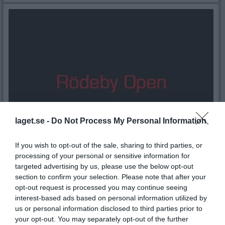
laget.se -
Do Not Process My Personal Information
If you wish to opt-out of the sale, sharing to third parties, or
processing of your personal or sensitive information for
Rödeby Open 2026
targeted advertising by us, please use the below opt-out
I helgen spelades Rödeby Open i Karlskrona där Ystads Schacksällskap hade en deltagande. Joakim. Turneringen spelades mellan fredagen 24 juli till söndagen 26 juli. Spelform: 7 ronder Schweizer-system med varierande betänketid. Turneringen är ELO-rankad. Rond 1-3: 15 minuter plus 5 sekunder per drag. Rond 4-7: 90 minuter plus 30 sekunder per drag. Slutskörden blev 4 vinster, 3 förluster och det gav en 37:de plats av 89 deltagande. Slutställning Mycket starkt jobbat!
section to confirm your selection. Please note that after your
Ystads Schacksällskap
för 11 dagar sedan
2
opt-out request is processed you may continue seeing
interest-based ads based on personal information utilized by
Visa fler nyheter
us or personal information disclosed to third parties prior to
your opt-out. You may separately opt-out of the further