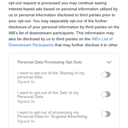
18:00
10:00
IK Huge Vit (borta)
F 2015
opt-out request is processed you may continue seeing
18:00
interest-based ads based on personal information utilized by
10:00
IK Huge Blå (hemma)
P 2015
us or personal information disclosed to third parties prior to
12:00
10:30
Sandvikens IF (borta)
F-2013
your opt-out. You may separately opt-out of the further
12:00
11:00
Hedesunda IF (borta)
P-2013
disclosure of your personal information by third parties on the
12:30
16:00
IK Huge (borta)
F-2011
IAB’s list of downstream participants. This information may
13:00
16:00
Gefle IF FF Vit (borta)
P 2015
also be disclosed by us to third parties on the
IAB’s List of
Downstream Participants
that may further disclose it to other
18:00
16:00
Färila IF (hemma)
P-2010
third parties.
18:00
16:45
Träning
P-2012
v.34
Mån
17
18:00
17:00
Träning
P-2017
Personal Data Processing Opt Outs
18:15
17:00
Träning
F-2017
I want to opt-out of the Sharing of my
18:00
17:00
Träning
F 2014
personal data.
Opted In
18:00
17:00
Träning
F-2012
18:00
17:00
Träning
P 2018
I want to opt-out of the Sale of my
Personal Data.
18:15
17:00
Träning
F 2016
Opted In
18:00
17:00
Träning
F 2015
18:00
I want to opt-out of processing my
17:15
Träning
F-2019
Personal Data for Targeted Advertising.
18:00
17:45
Träning
P 2016
Opted In
18:00
18:00
Träning
Herrlag div 4