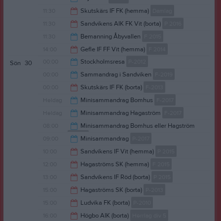
13:00
11:30
Skutskärs IF FK (hemma)
Damlag
15:30
11:30
Sandvikens AIK FK Vit (borta)
P 2016
13:30
11:30
Bemanning Åbyvallen
F 2015
13:30
14:00
Gefle IF FF Vit (hemma)
F 2014
13:30
00:00
Stockholmsresa
P-2012
Sön
30
16:00
00:00
Sammandrag i Sandviken
F-2019
20:00
00:00
Skutskärs IF FK (borta)
F-2013
16:00
Heldag
Minisammandrag Bomhus
F-2017
02:00
Heldag
Minisammandrag Hagaström
F-2017
08:00
Minisammandrag Bomhus eller Hagström
F-2017
09:00
Minisammandrag
P-2017
18:00
10:00
Sandvikens IF Vit (hemma)
P 2015
18:00
12:00
Hagaströms SK (hemma)
F 2015
12:00
13:00
Sandvikens IF Röd (borta)
P 2015
14:00
15:00
Hagaströms SK (borta)
P-2013
15:00
15:00
Ludvika FK (borta)
P-2010
17:00
16:00
Högbo AIK (borta)
Herrlag div 5