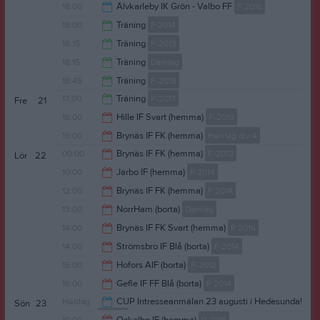
18:45
18:00
Älvkarleby IK Grön - Valbo FF
F 2016
19:00
18:00
Träning
P 2014
19:00
18:15
Träning
P-2013
19:00
18:15
Träning
Damlag
19:45
18:45
Träning
F-2013
19:30
17:00
Träning
P-2017
Fre
21
20:15
18:00
Hille IF Svart (hemma)
F-2013
18:00
19:00
Brynäs IF FK (hemma)
Herrlag div 4
20:00
00:00
Brynäs IF FK (hemma)
F-2012
Lör
22
21:00
10:00
Järbo IF (hemma)
P 2014
02:00
12:00
Brynäs IF FK (hemma)
F 2014
12:00
13:00
NorrHam (borta)
Damlag
14:00
14:00
Brynäs IF FK Svart (hemma)
P 2016
15:00
14:00
Strömsbro IF Blå (borta)
F 2014
16:00
15:00
Hofors AIF (borta)
P-2012
16:00
16:00
Gefle IF FF Blå (borta)
P 2014
17:00
Heldag
CUP Intresseanmälan 23 augusti i Hedesunda!
Sön
23
P 2016
18:00