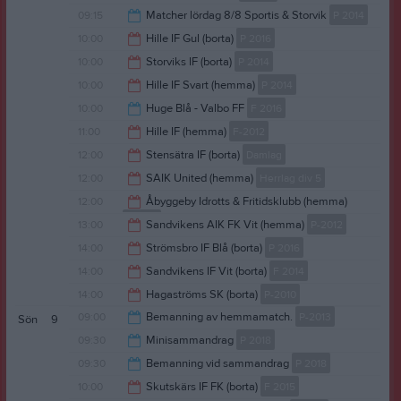
09:15
Matcher lördag 8/8 Sportis & Storvik
P 2014
18:00
10:00
Hille IF Gul (borta)
P 2016
12:15
10:00
Storviks IF (borta)
P 2014
12:00
10:00
Hille IF Svart (hemma)
P 2014
12:00
10:00
Huge Blå - Valbo FF
F 2016
12:00
11:00
Hille IF (hemma)
F-2012
11:00
12:00
Stensätra IF (borta)
Damlag
13:00
12:00
SAIK United (hemma)
Herrlag div 5
14:00
12:00
Åbyggeby Idrotts & Fritidsklubb (hemma)
F 2014
14:00
13:00
Sandvikens AIK FK Vit (hemma)
P-2012
14:00
14:00
Strömsbro IF Blå (borta)
P 2016
15:00
14:00
Sandvikens IF Vit (borta)
F 2014
16:00
14:00
Hagaströms SK (borta)
P-2010
16:00
09:00
Bemanning av hemmamatch.
P-2013
Sön
9
16:00
09:30
Minisammandrag
P 2018
12:00
09:30
Bemanning vid sammandrag
P 2018
14:00
10:00
Skutskärs IF FK (borta)
F 2015