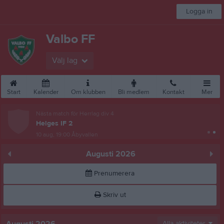
Logga in
Valbo FF
Välj lag
Start
Kalender
Om klubben
Bli medlem
Kontakt
Mer
Nästa match för Herrlag div 4
Helges IF 2
10 aug, 19:00
Åbyvallen
Augusti 2026
Prenumerera
Skriv ut
Alla aktiviteter