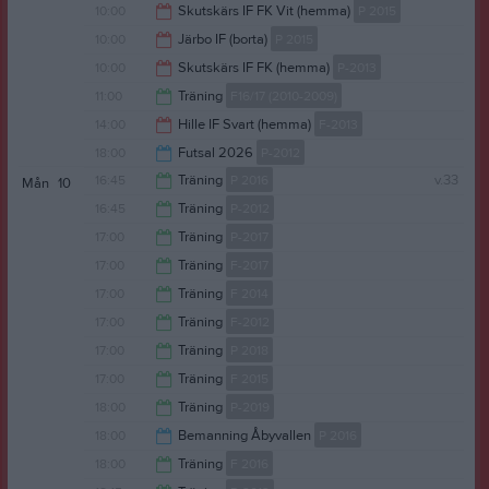
14:30
10:00
Skutskärs IF FK Vit (hemma)
P 2015
12:00
10:00
Järbo IF (borta)
P 2015
12:00
10:00
Skutskärs IF FK (hemma)
P-2013
12:00
11:00
Träning
F16/17 (2010-2009)
12:00
14:00
Hille IF Svart (hemma)
F-2013
12:15
18:00
Futsal 2026
P-2012
16:00
16:45
Träning
P 2016
v.33
Mån
10
19:00
16:45
Träning
P-2012
18:00
17:00
Träning
P-2017
18:15
17:00
Träning
F-2017
18:00
17:00
Träning
F 2014
18:00
17:00
Träning
F-2012
18:00
17:00
Träning
P 2018
18:15
17:00
Träning
F 2015
18:00
18:00
Träning
P-2019
18:00
18:00
Bemanning Åbyvallen
P 2016
19:00
18:00
Träning
F 2016