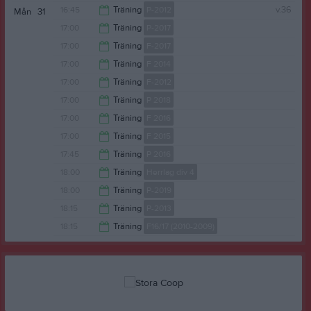
17:00
16:45
Träning
P-2012
v.36
Mån
31
18:00
17:00
Träning
P-2017
18:15
17:00
Träning
F-2017
18:00
17:00
Träning
F 2014
18:00
17:00
Träning
F-2012
18:00
17:00
Träning
P 2018
18:15
17:00
Träning
F 2016
18:00
17:00
Träning
F 2015
18:00
17:45
Träning
P 2016
18:00
18:00
Träning
Herrlag div 4
19:00
18:00
Träning
P-2019
19:30
18:15
Träning
P-2013
19:00
18:15
Träning
F16/17 (2010-2009)
19:45
19:30