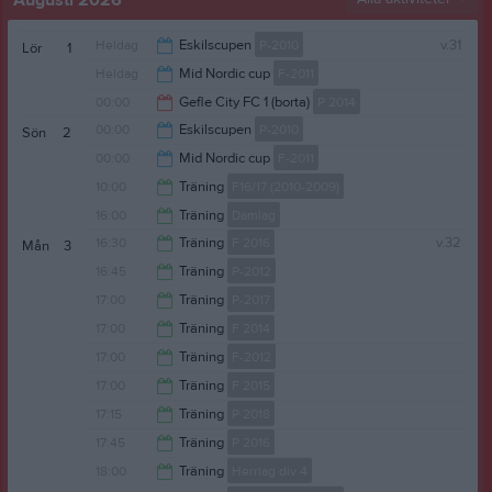
Augusti 2026
Heldag
Eskilscupen
P-2010
v.31
Lör
1
Heldag
Mid Nordic cup
F-2011
00:00
Gefle City FC 1 (borta)
P 2014
00:00
Eskilscupen
P-2010
Sön
2
02:00
00:00
Mid Nordic cup
F-2011
15:00
10:00
Träning
F16/17 (2010-2009)
01:00
16:00
Träning
Damlag
11:30
16:30
Träning
F 2016
v.32
Mån
3
17:30
16:45
Träning
P-2012
17:30
17:00
Träning
P-2017
18:45
17:00
Träning
F 2014
18:00
17:00
Träning
F-2012
18:00
17:00
Träning
F 2015
18:15
17:15
Träning
P 2018
18:00
17:45
Träning
P 2016
18:15
18:00
Träning
Herrlag div 4