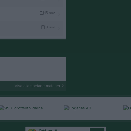
15 nov
8 nov
Visa alla spelade matcher