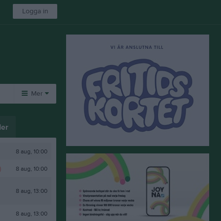
Logga in
Mer
Huvudmeny
Fotboll
Anläggning
Övrigt
er
Kontaktinfo - ÖIF
Toftavallen
Gästbok
Besökarstatistik
ÖIF-låten
Kansli/vaktmästeri
Bilder
8 aug, 10:00
Om klubben
Föräldraföreningen
Lokalbokning
)
8 aug, 10:00
Regler lagbollar
Larm och nycklar
Video
Dokument
Felanmälan
8 aug, 13:00
Gymnastik
Swish
Hitta hit
Info
8 aug, 13:00
Föreningsinfo
ÖIF-