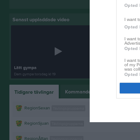
Visa fler nyheter
Opted 
Senast uppladdade video
Senast up
I want t
Opted 
I want 
Advertis
Opted 
I want t
of my P
Lätt gympa
Idrottsplats
was col
Dam gympa torsdag kl 19
5 bilder
Opted 
Kommande tävlingar
Tidigare tävlingar
RegionSexan
Tävlingsgrupperna
RegionSjuan
Tävlingsgrupperna
RegionÅttan
Tävlingsgrupperna