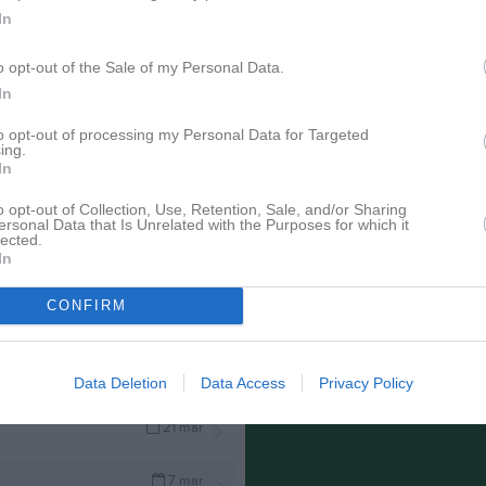
08.00 - 15.00
In
pdaterade album
o opt-out of the Sale of my Personal Data.
In
to opt-out of processing my Personal Data for Targeted
ing.
In
o opt-out of Collection, Use, Retention, Sale, and/or Sharing
ersonal Data that Is Unrelated with the Purposes for which it
lected.
In
CONFIRM
25 apr
Data Deletion
Data Access
Privacy Policy
21 mar
7 mar