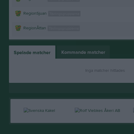
RegionSjuan
Tävlingsgrupperna
RegionÅttan
Tävlingsgrupperna
Kommande matcher
Spelade matcher
Inga matcher hittades