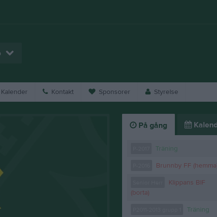
p
Kalender
Kontakt
Sponsorer
Styrelse
Kalend
På gång
Träning
P-2017
Brunnby FF (hemma
P-2016
Klippans BIF
Senior Herr
(borta)
Träning
P2011-2013 grupp 1