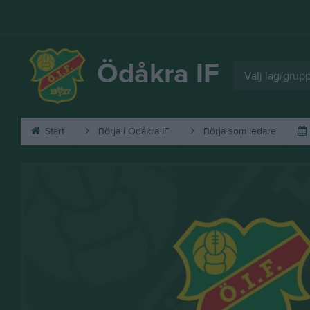
Ödåkra IF
Välj lag/grup
Start
Börja i Ödåkra IF
Börja som ledare