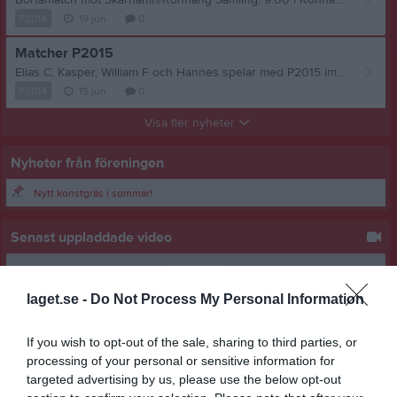
Bortamatch mot Skärhamn/Rönnäng Samling: 9.00 i Rönnäng De som är uttagna är: Adam Algot Hannes Max Maximelyano Teodor Theo Viggo Vincent A William E William F Bekräfta genom att svara på kallelsen till matchen, har man inte svarat innan lör kl 10.00 så börjar vi leta ersättare.
P2014
19 jun
0
Matcher P2015
Elias C, Kasper, William F och Hannes spelar med P2015 imorgon, glöm inte era matchställ. Vi andra kör träning som vanligt.
P2014
15 jun
0
Visa fler nyheter
Nyheter från föreningen
Nytt konstgräs i sommar!
Senast uppladdade video
laget.se -
Do Not Process My Personal Information
If you wish to opt-out of the sale, sharing to third parties, or
processing of your personal or sensitive information for
Ingen video uppladdad
targeted advertising by us, please use the below opt-out
Logga in och ladda upp ert första klipp