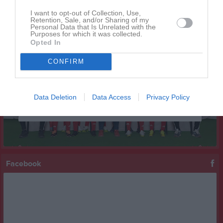
I want to opt-out of Collection, Use,
Kalenderöversikt
Retention, Sale, and/or Sharing of my
Personal Data that Is Unrelated with the
Purposes for which it was collected.
Laget
Opted In
CONFIRM
Truppen
Data Deletion
Data Access
Privacy Policy
Serier
Facebook