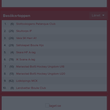
Besökartoppen
Länet
1.
(6)
Slottsskogens Petanque Club
2.
(25)
Skultorps IF
3.
(26)
Vara SK Herr A1
4.
(29)
Sällskapet Boule Hjo
5.
(4)
Skara HF A-lag
6.
(78)
IK Svane A-lag
7.
(10)
Mariestad BoIS Hockey Ungdom U18
8.
(13)
Mariestad BoIS Hockey Ungdom U20
9.
(62)
Lidköpings MCK
10.
(8)
Landvetter Boule Club