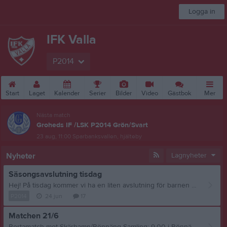
Logga in
IFK Valla
P2014
Start
Laget
Kalender
Serier
Bilder
Video
Gästbok
Mer
Nästa match
Groheds IF /LSK P2014 Grön/Svart
23 aug, 11:00
Sparbanksvallen, hjälteby
Nyheter
Lagnyheter
Säsongsavslutning tisdag
Hej! På tisdag kommer vi ha en liten avslutning för barnen med brännboll som uppvärmning o sen fotboll mot föräldrarna. Det kommer att bjudas på fika o dricka. Hoppas att så många som möjligt kan komma. Kommentera gärna med en tumme upp om ni kommer.
P2014
24 jun
17
Matchen 21/6