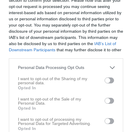
section to confirm your selection. Please note that after your
opt-out request is processed you may continue seeing
Senast uppdaterade album
interest-based ads based on personal information utilized by
us or personal information disclosed to third parties prior to
your opt-out. You may separately opt-out of the further
disclosure of your personal information by third parties on the
IAB’s list of downstream participants. This information may
also be disclosed by us to third parties on the
IAB’s List of
Downstream Participants
that may further disclose it to other
third parties.
P2014 - Säsongen 2025
15 bilder
Personal Data Processing Opt Outs
I want to opt-out of the Sharing of my
Kalender
På gång
personal data.
Opted In
12 aug, 17:30
Träning
I want to opt-out of the Sale of my
18 aug, 17:30
Träning
Personal Data.
Opted In
19 aug, 17:30
Träning
I want to opt-out of processing my
23 aug, 11:00
Groheds IF /LSK P2014 Grön/Svart (hemma)
Personal Data for Targeted Advertising.
Opted In
23 aug, 11:00
Intresseanmälan Match 23/8