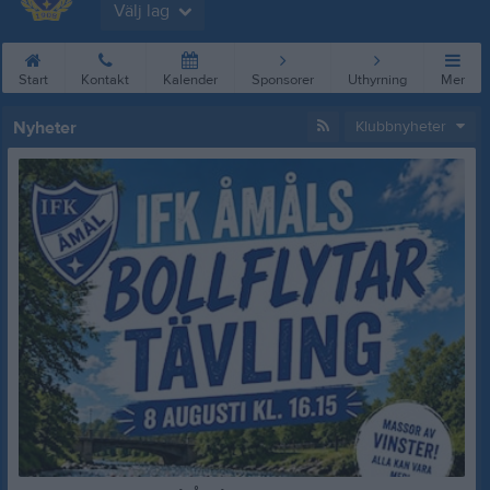
Välj lag
Start
Kontakt
Kalender
Sponsorer
Uthyrning
Mer
Nyheter
Klubbnyheter