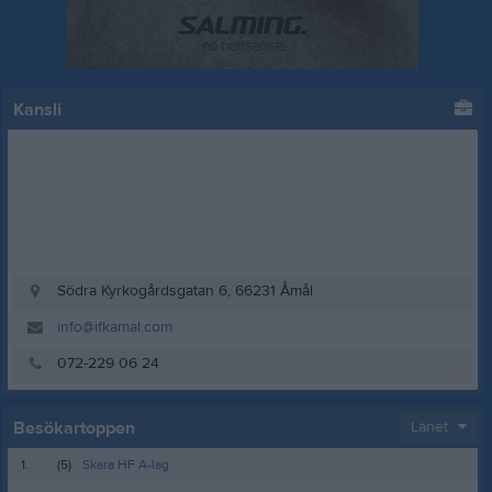
Kansli
Södra Kyrkogårdsgatan 6, 66231 Åmål
info@ifkamal.com
072-229 06 24
Besökartoppen
Länet
1.
(5)
Skara HF A-lag