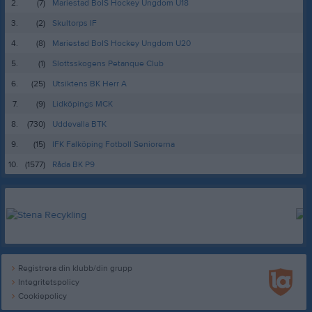
2.
(7)
Mariestad BoIS Hockey Ungdom U18
3.
(2)
Skultorps IF
4.
(8)
Mariestad BoIS Hockey Ungdom U20
5.
(1)
Slottsskogens Petanque Club
6.
(25)
Utsiktens BK Herr A
7.
(9)
Lidköpings MCK
8.
(730)
Uddevalla BTK
9.
(15)
IFK Falköping Fotboll Seniorerna
10.
(1577)
Råda BK P9
Registrera din klubb/din grupp
Integritetspolicy
Cookiepolicy