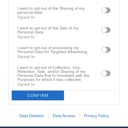
I want to opt-out of the Sharing of my
Kommande matcher
Spelade matcher
personal data.
Opted In
I want to opt-out of the Sale of my
Inga matcher hittades
Personal Data.
Opted In
Visa alla spelade matcher
I want to opt-out of processing my
Personal Data for Targeted Advertising.
Opted In
Kalender
På gång
I want to opt-out of Collection, Use,
Retention, Sale, and/or Sharing of my
14 aug, 18:30
P13/14 år
Melleruds IF (borta)
Personal Data that Is Unrelated with the
Purposes for which it was collected.
15 aug, 00:00
Seniorlag
Bengtsfors IF (hemma)
Opted In
16 aug, 11:00
P13/14 år
Laxarby IF 13-14 år Laxarby IF P13 (borta)
CONFIRM
22 aug, 00:00
Seniorlag
Högsäters GF (hemma)
23 aug, 11:00
P13/14 år
Frändefors/Brålanda Lag 1 (hemma)
Data Deletion
Data Access
Privacy Policy
Kalenderöversikt