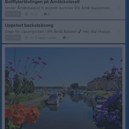
Bollflytartävlingen på Åmålskalaset!
Under Åmålskalaset 8 augusti kommer IFK Åmål Basketsektion att hålla i bollflytartävlingen igen, och om ni vill paxa några nummer redan nu så går det bra att göra det hos Intersport och Åmåls turistbyrå! På Åmålskalaset kan ni också köpa nummer i IFK Åmål Baskets område i Plantaget där de visar upp sig. Varje boll kostar 25 kronor. Om din boll är en av de första i mål när de släpps kl. 16.15 kan du vinna fina priser! I skrivande stund har följande sponsrat vinster: - ELON - Intersport - ICA Supermarket Lejonet - Åmåls Bokhandel - Åmåls Stadshotell - By Cazandra Vill du eller ditt företag också sponsra med vinster till bollflytartävlingen? Mejla basket@ifkamal.com så återkommer någon till dig inom kort! Trevlig sommar!
IFK Åmål
16 jul
0
Uppstart basketsäsong
Dags för säsongsstart i IFK Åmål Basket! 🏀 Hej alla! Hoppas ni har haft en riktigt bra sommar och är laddade för mer basket. Nu i samband med skolstarten drar vi äntligen igång med träningarna igen! Eftersom seriespelet börjar redan i september gäller det att vi kommer i form snabbt. Vi hoppas därför att så många som möjligt är riktigt spelsugna och redo att köra igång. Kommande uppstartsträningar Vi arbetar just nu med att boka in en gemensam "uppstartsträning" redan nu på torsdag, och vi siktar även på att få till ytterligare ett pass nästa vecka för alla. Håll utkik här på laget.se för mer information och kallelser kring dessa extrapass! Ordinarie träningstider för hösten När det ordinarie schemat rullar igång är det följande tider och hallar som gäller. Vi kommer att blanda åldrar på passen och delar sedan upp träningen på plats utifrån hur många vi blir. Vår förhoppning är att alla har möjlighet att delta på minst två träningar i veckan. * Måndagar: 16:30 – 18:00 på Röspark * Onsdagar: 16:30 – 18:00 på Kristineberg (halv hall) * Torsdagar: 16:30 – 20:00 på Kristineberg (två pass) * Fredagar: 16:30 – 18:00 på Röspark Vi ser fram emot en fantastisk säsong tillsammans. Vi ses i hallen!
IFK Åmål
för 3 dagar sedan
0