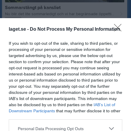
Sommarstängt på kansliet
Nu blir det lite sommarledigt och vi har begränsade öppettider på kansliet fram till 10 augusti, men nås på mejl och telefon som vanligt! Ha en fortsatt trevlig sommar!
IFK Åmål
för 18 dagar sedan
0
laget.se -
Do Not Process My Personal Information
Visa fler nyheter
If you wish to opt-out of the sale, sharing to third parties, or
processing of your personal or sensitive information for
targeted advertising by us, please use the below opt-out
section to confirm your selection. Please note that after your
opt-out request is processed you may continue seeing
interest-based ads based on personal information utilized by
us or personal information disclosed to third parties prior to
your opt-out. You may separately opt-out of the further
disclosure of your personal information by third parties on the
IAB’s list of downstream participants. This information may
also be disclosed by us to third parties on the
IAB’s List of
Downstream Participants
that may further disclose it to other
third parties.
Personal Data Processing Opt Outs