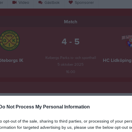
er
Video
Gästbok
Sponsorer
Match
4 - 5
Kvibergs Parks is- och sporthall
öteborgs IK
HC Lidköping
5 oktober 2025
16:00
Do Not Process My Personal Information
Inget referat skrivet
to opt-out of the sale, sharing to third parties, or processing of your per
formation for targeted advertising by us, please use the below opt-out s