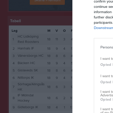
confirm you
Spelarstat
continue se
information 
Namn
further disc
Tabell
participants
Ebbe Fje
Downstream 
Lag
M
V
O
F
P
Edvin Er
HC Lidköping
1
18
11
3
4
37
Red Roosters
Elis Wiik
Persona
Hanhals IF
2
18
9
4
5
33
Felix Ås
Vänersborgs HC
3
18
8
6
4
33
I want t
Gints Sn
Bäcken HC
4
18
9
4
5
33
Opted 
Hampus 
Gislaveds SK
5
18
8
6
4
33
I want t
Nittorps IK
6
18
9
4
5
32
Hugo Th
Opted 
Sörhaga/Alingsås
7
18
6
3
9
24
John Fr
HK
I want 
Advertis
IF Mölndal
Leo Örqv
8
18
6
2
10
22
Opted 
Hockey
Måns An
Göteborgs IK
9
18
4
1
13
13
I want t
of my P