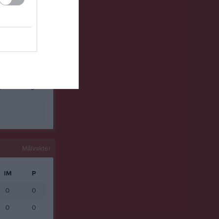
0
0
0
0
0
0
0
0
0
0
0
0
Målvakter
IM
P
0
0
0
0