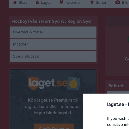
Start
Laget
Kalender
Serier
Bild
HockeyTvåan Herr Syd A , Region Syd
Översikt & tabell
Matcher
Spelarstatistik
G
Referat
laget.se -
If you wish 
sensitive in