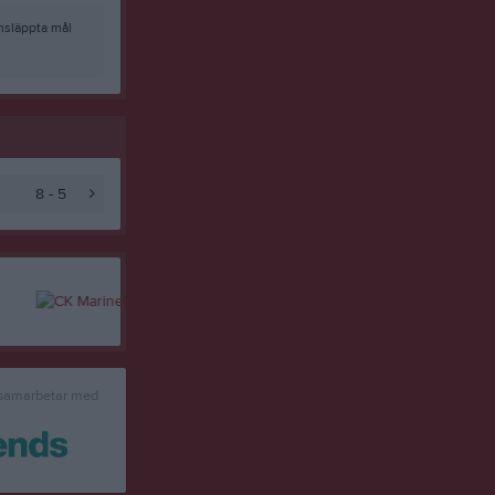
nsläppta mål
8 - 5
 samarbetar med