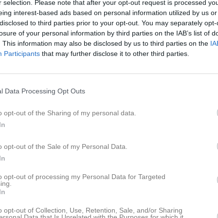
r selection. Please note that after your opt-out request is processed y
istik
eing interest-based ads based on personal information utilized by us or
disclosed to third parties prior to your opt-out. You may separately opt-
M
G
A
U
losure of your personal information by third parties on the IAB’s list of
. This information may also be disclosed by us to third parties on the
IA
llström
1
0
0
Participants
that may further disclose it to other third parties.
iksson
1
0
0
1
0
0
l Data Processing Opt Outs
trand
1
0
0
o opt-out of the Sharing of my personal data.
epsts
1
0
0
In
Johansson
1
0
0
o opt-out of the Sale of my Personal Data.
örn
1
0
0
In
ändberg
1
0
0
to opt-out of processing my Personal Data for Targeted
ing.
ist
1
0
0
In
dersson
1
0
0
o opt-out of Collection, Use, Retention, Sale, and/or Sharing
ersonal Data that Is Unrelated with the Purposes for which it