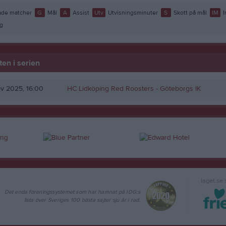
de matcher
G
Mål
A
Assist
Utv
Utvisningsminuter
S
Skott på mål
IM
I
g
en i serien
v 2025, 16:00
HC Lidköping Red Roosters
- Göteborgs IK
laget.se
Det enda föreningssystemet som har hamnat på IDG:s
lista över Sveriges 100 bästa sajter sju år i rad.