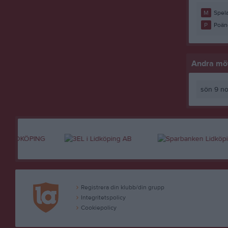
M
Spela
P
Poän
Andra möt
sön 9 no
Registrera din klubb/din grupp
Integritetspolicy
Cookiepolicy