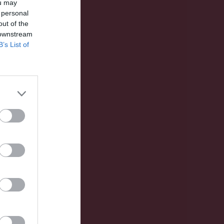
ou may
Utespelare
 personal
out of the
tv
P
 downstream
B’s List of
0
0
0
0
0
0
0
0
0
0
0
0
0
0
0
0
0
0
0
0