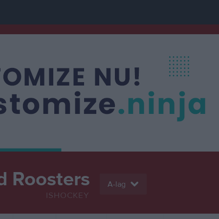
d Roosters
A-lag
ISHOCKEY