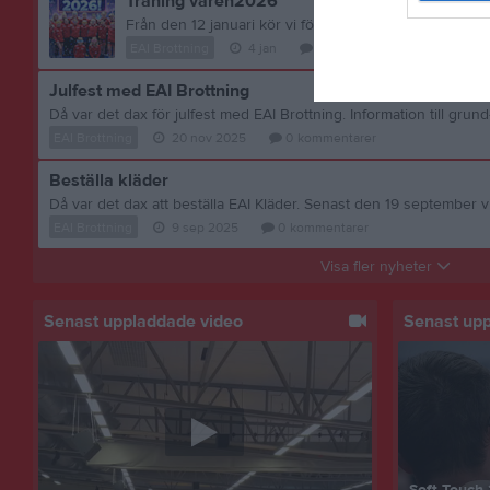
Träning våren2026
EAI Brottning
4 jan
0
kommentarer
Julfest med EAI Brottning
EAI Brottning
20 nov 2025
0
kommentarer
Beställa kläder
EAI Brottning
9 sep 2025
0
kommentarer
Visa fler nyheter
Senast uppladdade video
Senast up
Soft Touch