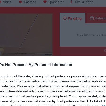
Video
Gästbok
Sponsorer
Om klubben
Kalend
På gång
Inga kommande akti
K
Do Not Process My Personal Information
to opt-out of the sale, sharing to third parties, or processing of your per
formation for targeted advertising by us, please use the below opt-out s
GULD på fyrstads
r selection. Please note that after your opt-out request is processed y
eing interest-based ads based on personal information utilized by us or
3 mar
0
disclosed to third parties prior to your opt-out. You may separately opt-
losure of your personal information by third parties on the IAB’s list of