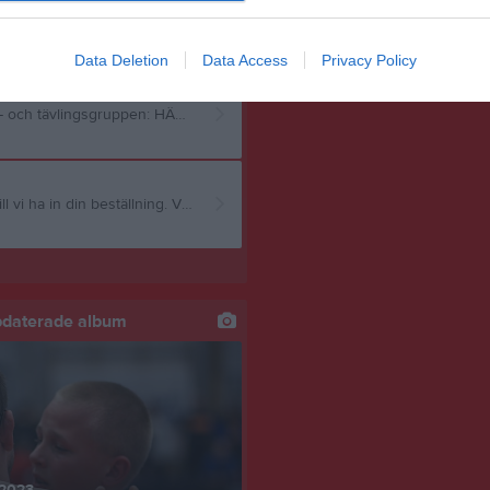
Från den 12 januari kör vi för fullt med alla grupper igen! OBS tävlingsgruppen startar den 6/1! Nybörjare 5-7 år: onsdagar kl 17,15-18,15 Tränare Sofi, Sigrid och Tore Brottning grund (8 år och uppåt): Tisdagar 17,30-18,30 Tränare Emelie och Martin Torsdagar 17,30-18,30 Tränare Emelie och Martin OBS nya tider! Vi hälsar Martin och Emelie välkomna som ansvariga för gruppen. Timmy och Jim kommer stötta upp när de kan. Mellan 18,30-18,46 kommer Martin och Emelie köra extra träning för de som är i behov av detta. Tävlingsgruppen: Tisdagar 18,45-20,15Tränare Robin, Timmy Onsdagar: 18.30-20,00 Tränare Robin, Timmy Torsdagar 18,45-20,15 Tränare Robin, Timmy
Data Deletion
Data Access
Privacy Policy
Då var det dax för julfest med EAI Brottning. Information till grund- och tävlingsgruppen: HÄR Information till nybörjare finner ni: HÄR
Då var det dax att beställa EAI Kläder. Senast den 19 september vill vi ha in din beställning. Vill du prova inna går det bra på måndag 15 september och 0nsdag 17 september. Mer information finner du HÄR
pdaterade album
 2023