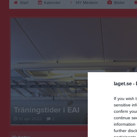
Start
Kalender
NY Medlem
Bilder
laget.se -
If you wish 
sensitive in
Träningstider i EAI
confirm you
continue se
10 apr 2022
2
information 
further disc