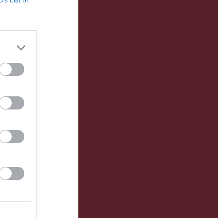
B’s List of
Resultat 2025
Övrigt
Besökarstatistik
Länet
Tjäna pengar
Cupguiden