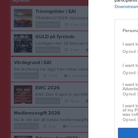
Nyheter
participants
Downstream 
Träningstider i EAI
EAI Brottning
10 apr 2022
2
kommentarer
Persona
GULD på fyrstads
I want t
EAI Brottning
3 mar
0
kommentarer
Opted 
Värdegrund i EAI
I want t
Opted 
EAI Brottning
17 feb
0
kommentarer
I want 
EWC 2026
Advertis
Opted 
EAI Brottning
19 jan
0
kommentarer
I want t
of my P
Medlemsavgift 2026
was col
Opted 
EAI Brottning
8 jan
0
kommentarer