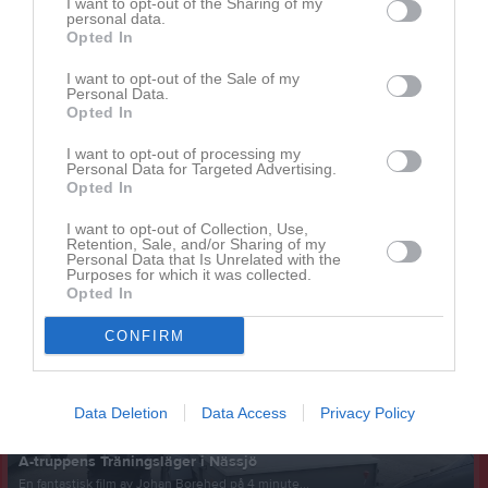
I want to opt-out of the Sharing of my
personal data.
Opted In
Hemmamatch: Borås Bandy-Vargöns BK Söndag 17
december
I want to opt-out of the Sale of my
Då var det dags för årets andra hemmamatch! Borås Bandy bjuder in till Adventsbandy och Vargöns BK står för motståndet på Bodavallens is. Efter ett par veckor med fantastiskt fina väderförhållanden, bättre fart på träningarna och en blank, knastrande is bäddar för en bra bandymatch! Kom till Bodavallen och heja fram vårt röda lag på söndag - Varmt Välkomna! Matchtid: Söndag 17 December - 15:00 Plats: Bodavallen, Sjumilagatan 6 Borås Entré: 60 kr Fri entré upp till 16 år Kiosken är laddad och öppen-kaffet på! Välkomna! Tack till alla samarbetspartners, ideella krafter & Borås Stad - Ert engagemang möjliggör och utvecklar bandysporten i Borås!
Personal Data.
Opted In
A-lag Herrar
14 dec 2023
0
Visa fler nyheter
I want to opt-out of processing my
Personal Data for Targeted Advertising.
Opted In
Nyheter från föreningen
I want to opt-out of Collection, Use,
Flytt av vårt förråd
Retention, Sale, and/or Sharing of my
Personal Data that Is Unrelated with the
Purposes for which it was collected.
Senast uppladdade video
Opted In
CONFIRM
Data Deletion
Data Access
Privacy Policy
A-truppens Träningsläger i Nässjö
En fantastisk film av Johan Borehed på 4 minute...