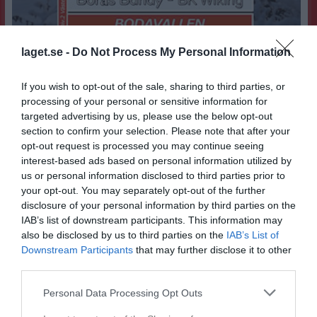
laget.se -
Do Not Process My Personal Information
Hemmamatch - Söndag 7 januari Borås Bandy- BK
Wiking
If you wish to opt-out of the sale, sharing to third parties, or
Varmt välkommen till Bodavallen och hemmamatch på söndag i Divsion 2 Västergötland! Vi vill önska alla bandyvänner ett Gott nytt år, med det så bjuder vi in till årets "första" hemmamatch. Borås Bandy tar emot det klassiska Lidköpingslaget BK Wiking och förutsättningarna för en bandymatch på hemmaplan kan väl kan väl knappast bli bättre? Strålande sol och -7 grader på Bodavallen! Kom med familj, släkt och vänner, så bjuder vi på en underhållande och bra match! Matchtid: Söndag 7 januari - 15:00 Plats: Bodavallen, Sjumilagatan 6 Borås Entré: 60 kr Fri entré upp till 16 år Fiket öppet- bra musik och kul bandy. Välkomna! Vill du stödja Borås Bandy lite extra? Klicka här för att bli stödmedlem Tack till alla samarbetspartners, ideella krafter & Borås Stad - Ert engagemang möjliggör och utvecklar bandysporten i Borås!
processing of your personal or sensitive information for
A-lag Herrar
6 jan 2024
0
targeted advertising by us, please use the below opt-out
section to confirm your selection. Please note that after your
opt-out request is processed you may continue seeing
interest-based ads based on personal information utilized by
us or personal information disclosed to third parties prior to
your opt-out. You may separately opt-out of the further
disclosure of your personal information by third parties on the
IAB’s list of downstream participants. This information may
also be disclosed by us to third parties on the
IAB’s List of
Downstream Participants
that may further disclose it to other
third parties.
Personal Data Processing Opt Outs