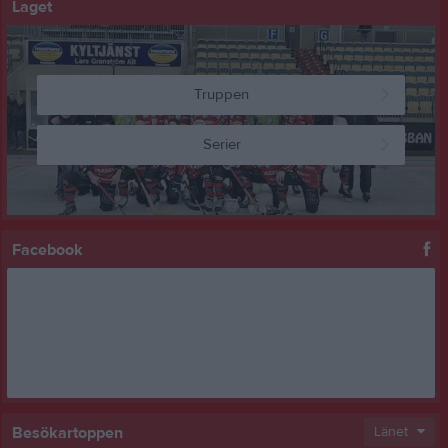
Laget
Truppen
Serier
Facebook
Besökartoppen
Länet