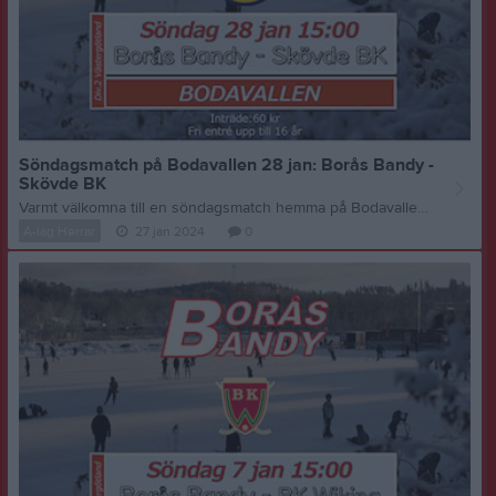
Söndagsmatch på Bodavallen 28 jan: Borås Bandy -
Skövde BK
Varmt välkomna till en söndagsmatch hemma på Bodavallen i Divsion 2 Västergötland! Bandysäsongen går fort och det är redan dags för säsongens 5:e hemmamatch. Borås Bandy tar emot serieledande Skövde BK som denna säsongen stått för många fina prestationer, ett tufft motstånd väntar med andra ord. Fyll termosen, plocka fram portföljen och ta er till Bodavallen för att stötta vårat röda lag. Ta med familj, släkt och vänner för en trevlig söndagseftermiddag med bandy, så bjuder vi på en underhållande och bra match! Matchtid: Söndag 28 januari - 15:00 Plats: Bodavallen, Sjumilagatan 6 Borås Entré: 60 kr Fri entré upp till 16 år Fiket öppet- bra musik och kul bandy. Välkomna! Vill du stödja Borås Bandy lite extra? Klicka här för att bli stödmedlem Tack till alla samarbetspartners, ideella krafter & Borås Stad - Ert engagemang möjliggör och utvecklar bandysporten i Borås!
A-lag Herrar
27 jan 2024
0