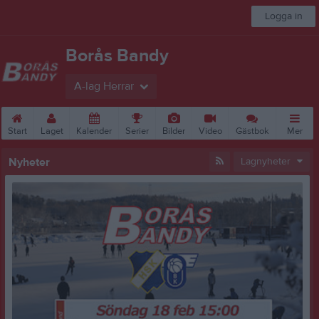
Logga in
Borås Bandy
A-lag Herrar
Start
Laget
Kalender
Serier
Bilder
Video
Gästbok
Mer
Nyheter
Lagnyheter