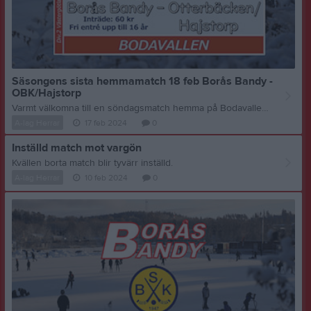
Säsongens sista hemmamatch 18 feb Borås Bandy -
OBK/Hajstorp
Varmt välkomna till en söndagsmatch hemma på Bodavallen i Divsion 2 Västergötland! Bandysäsongen går fort och det är redan dags för säsongens sista hemmamatch på Bodavallen. Borås Bandy tar emot Otterbäcken/Hajstorp, Vadsbolaget Hajstorp som fostrat elitspelare som Christian Älvegran och Oliver Hellgren på Töreshovs naturis i Töreboda genom åren. Fyll termosen, plocka fram portföljen och ta er till Bodavallen för att stötta vårat röda lag, sista gången för denna säsongen. Ta med familj, släkt och vänner för en trevlig söndagseftermiddag med bandy, så bjuder vi på en underhållande och bra match! Matchtid: Söndag 18 Februari - 15:00 Plats: Bodavallen, Sjumilagatan 6 Borås Entré: 60 kr Fri entré upp till 16 år Fiket öppet- bra musik och kul bandy. Välkomna! Vill du stödja Borås Bandy lite extra? Klicka här för att bli stödmedlem Tack till alla samarbetspartners, ideella krafter & Borås Stad - Ert engagemang möjliggör och utvecklar bandysporten i Borås!
A-lag Herrar
17 feb 2024
0
Inställd match mot vargön
Kvällen borta match blir tyvärr inställd.
A-lag Herrar
10 feb 2024
0