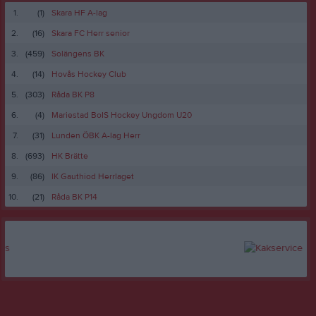
1.
(1)
Skara HF A-lag
2.
(16)
Skara FC Herr senior
3.
(459)
Solängens BK
4.
(14)
Hovås Hockey Club
5.
(303)
Råda BK P8
6.
(4)
Mariestad BoIS Hockey Ungdom U20
7.
(31)
Lunden ÖBK A-lag Herr
8.
(693)
HK Brätte
9.
(86)
IK Gauthiod Herrlaget
10.
(21)
Råda BK P14