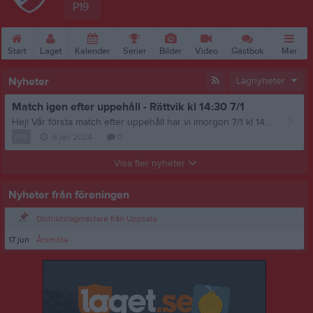
P19
Start
Laget
Kalender
Serier
Bilder
Video
Gästbok
Mer
Nyheter
Lagnyheter
Match igen efter uppehåll - Rättvik kl 14:30 7/1
Hej! Vår första match efter uppehåll har vi imorgon 7/1 kl 14:30 i Recoverhallen mot Rättvik! Vi vill gärna ha publik som kan stötta oss! Vi har en tuff match att möta - särskilt då vi har 5 spelare som varit krassliga! Det innebär att vi behöver allt stöd vi kan - grabbarna kommer ge allt på isen - en viktig match för oss! /Ledarna
P19
6 jan 2024
0
Visa fler nyheter
Nyheter från föreningen
Distriktslagmästare från Uppsala
17 jun
Årsmöte