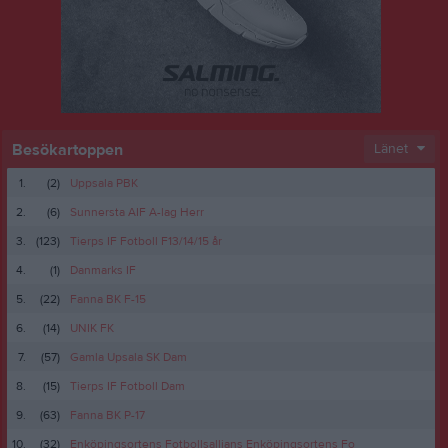
Besökartoppen
Länet
1.
(2)
Uppsala PBK
2.
(6)
Sunnersta AIF A-lag Herr
3.
(123)
Tierps IF Fotboll F13/14/15 år
4.
(1)
Danmarks IF
5.
(22)
Fanna BK F-15
6.
(14)
UNIK FK
7.
(57)
Gamla Upsala SK Dam
8.
(15)
Tierps IF Fotboll Dam
9.
(63)
Fanna BK P-17
10.
(32)
Enköpingsortens Fotbollsallians Enköpingsortens Fo