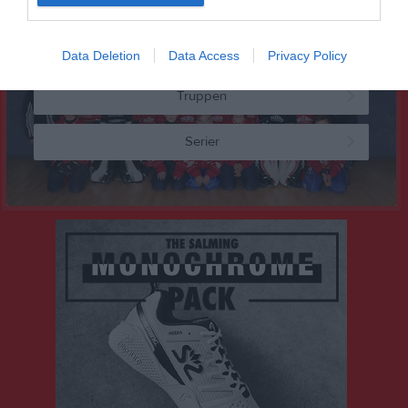
Laget
Data Deletion
Data Access
Privacy Policy
Truppen
Serier