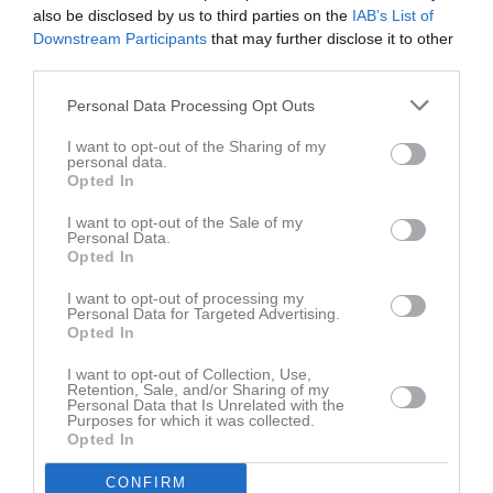
Unik BK P04 har byggt en skottramp på studan. A...
also be disclosed by us to third parties on the
IAB’s List of
Downstream Participants
that may further disclose it to other
Senast uppdaterade album
third parties.
Personal Data Processing Opt Outs
I want to opt-out of the Sharing of my
personal data.
Opted In
I want to opt-out of the Sale of my
Helenelund 2017-01
Personal Data.
44 bilder
Opted In
I want to opt-out of processing my
Kalender
På gång
Personal Data for Targeted Advertising.
Opted In
I want to opt-out of Collection, Use,
Inga kommande aktiviteter
Retention, Sale, and/or Sharing of my
Personal Data that Is Unrelated with the
Purposes for which it was collected.
Opted In
Kalenderöversikt
CONFIRM