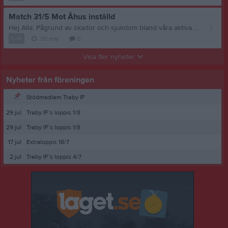
Match 31/5 Mot Åhus inställd
Hej Alla. Pågrund av skador och sjukdom bland våra aktiva så har vi idag varit tvugna att ställa in matchen mot Åhus I morgon, Mvh Tränarna
P-14
30 maj
0
Visa fler nyheter
Nyheter från föreningen
Stödmedlem Treby IF
29 jul
Treby IF’s loppis 1/8
29 jul
Treby IF’s loppis 1/8
17 jul
Extraloppis 18/7
2 jul
Treby IF’s loppis 4/7