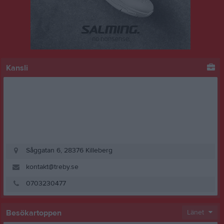
Kansli
Såggatan 6, 28376 Killeberg
kontakt@treby.se
0703230477
Besökartoppen
Länet