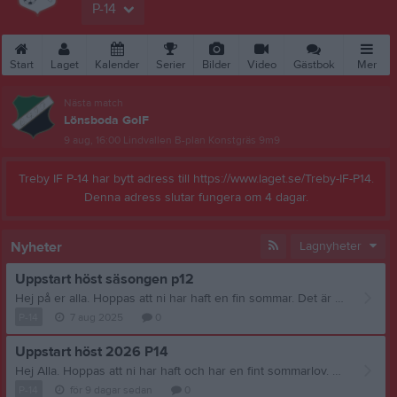
P-14
Start
Laget
Kalender
Serier
Bilder
Video
Gästbok
Mer
Nästa match
Lönsboda GoIF
9 aug, 16:00
Lindvallen B-plan Konstgräs 9m9
Treby IF P-14 har bytt adress till https://www.laget.se/Treby-IF-P14.
Denna adress slutar fungera om 4 dagar.
Nyheter
Lagnyheter
Uppstart höst säsongen p12
Hej på er alla. Hoppas att ni har haft en fin sommar. Det är augusti och sommarlovet börjar gå mot sitt slut. Vi startat upp träningen på tisdag den 12/8 klockan 18:00. Vi har första seriematchen den 17/8 borta mot Knislinge så det blir fullfart från början. Mvh Tränarna.
P-14
7 aug 2025
0
Uppstart höst 2026 P14
Hej Alla. Hoppas att ni har haft och har en fint sommarlov. Nu är det dags att starta höstsäsongen och tempot blir högt från början. vi har redan den 9/8 match mot Lönsboda så vi går in i hetluften direkt. Första träningen är på tisdag den 4/8 18:00 om man önskar att byta om på lindvallen får man komma tidigare så att man är klar för start 18:00.. Mvh Tränarna..
P-14
för 9 dagar sedan
0