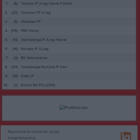
1.
(6)
Tollarps IF A-lag Herrar Fotboll
2.
(23)
Österlen FF A-lag
3.
(5)
Österlen FF
4.
(115)
PBK Hörby
5.
(10)
Vanneberga IF A-lag Herrar
6.
(16)
Nosaby IF A-Lag
7.
(3)
BK Veteranerna
8.
(131)
Tosteberga-Nymölla IF Herr
9.
(19)
Kiaby IF
10.
(2)
Eslövs BK P12-(2014)
Registrera din klubb/din grupp
Integritetspolicy