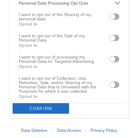
Personal Data Processing Opt Outs
Senast uppdaterade album
I want to opt-out of the Sharing of my
personal data.
Opted In
I want to opt-out of the Sale of my
Personal Data.
Opted In
Inget album finns skapat
I want to opt-out of processing my
Logga in som administratör och skapa ert första album
Personal Data for Targeted Advertising.
Opted In
Kalender
På gång
I want to opt-out of Collection, Use,
Retention, Sale, and/or Sharing of my
Personal Data that Is Unrelated with the
9 aug, 16:00
Lönsboda GoIF (hemma)
Purposes for which it was collected.
Opted In
11 aug, 18:00
Träning
CONFIRM
13 aug, 18:00
Träning
18 aug, 18:00
Träning
19 aug, 19:00
Hässleholms IF grön (borta)
Data Deletion
Data Access
Privacy Policy