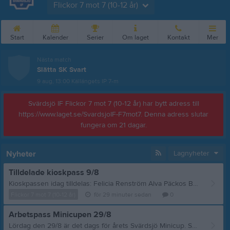
Flickor 7 mot 7 (10-12 år)
Start
Kalender
Serier
Om laget
Kontakt
Mer
Nästa match
Slätta SK Svart
9 aug, 13:00
Källängets IP 7-m
Svärdsjö IF Flickor 7 mot 7 (10-12 år) har bytt adress till
https://www.laget.se/SvardsjoIF-F7mot7. Denna adress slutar
fungera om 21 dagar.
Nyheter
Lagnyheter
Tilldelade kioskpass 9/8
Kioskpassen idag tilldelas: Felicia Renström Alva Päckos Bekräfta genom att kommentera nedan 😊
Flickor 7 mot 7 (10-12 år)
för 29 minuter sedan
0
Arbetspass Minicupen 29/8
Lördag den 29/8 är det dags för årets Svärdsjö Minicup. Som vanligt hjälper alla lag i föreningen till denna dag, och följande pass har vi fått tilldelade. Det är bara vi föräldrar som arbetar på cupen, inte tjejerna själva. Ni behöver bekräfta att ni sett detta med barnets namn och en vuxens telefonnummer i kommentar här nedan! Gärna så snart som möjligt :) Huvudkiosken 8:00-11:00 1. Cornelia Hedman Norlander 2. Felicia Renström - 0703365960 3. Huvudkiosken 10:55-14:00 1. 2. Sara Rydén Baka en långpanna valfritt fika 1. Astrid Montelius 2. Kerstin Niklasson Svärdström (Lämnas vid ip ca 8:00 eller till mig dagen innan då jag har parkeringspass 7:30 och kan ta med..) Parkering 8:45-11:00 1. Hilma Lilliemarck 2. Maja Loning 3. Ida Göras Nedmontering efter cup Ca 15:00-16:30 1. Havanna Alm 2. Lovisa Henningsson 3. Nellie Götesson Tusen tack! Hälsningar Lina