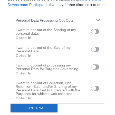
Downstream Participants
that may further disclose it to other
third parties.
Kalender
På gång
Personal Data Processing Opt Outs
9 aug, 13:00
I want to opt-out of the Sharing of my
Slätta SK Svart (hemma)
personal data.
Opted In
10 aug, 18:00
Träning
12 aug, 16:00
Lagfotogtafering
I want to opt-out of the Sale of my
Personal Data.
12 aug, 18:00
Träning
Opted In
15 aug, 13:00
Korsnäs IF FK (hemma)
I want to opt-out of processing my
Personal Data for Targeted Advertising.
Opted In
Kalenderöversikt
I want to opt-out of Collection, Use,
Facebook
Retention, Sale, and/or Sharing of my
Personal Data that Is Unrelated with the
Purposes for which it was collected.
Opted In
CONFIRM