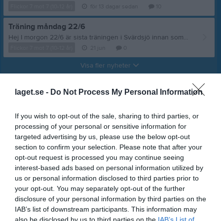
Flickor 7 mot 7 (10-12 år)
för 13 dagar sedan
10
Träning måndag 22/6
Hej I morgon 22/6 är sista träningen i Svärdsjö innan sommaruppehåll. Vi tänkte bjuda på lite fika men för att kunna fixa fika det behöver vi veta hur många som kommer. Vi uppmanar därför er som inte redan gjort det att tacka ja/nej i kallelsen. Tränarna
Flickor 7 mot 7 (10-12 år)
21 jun
0
Visa fler nyheter
laget.se -
Do Not Process My Personal Information
If you wish to opt-out of the sale, sharing to third parties, or
processing of your personal or sensitive information for
targeted advertising by us, please use the below opt-out
section to confirm your selection. Please note that after your
opt-out request is processed you may continue seeing
interest-based ads based on personal information utilized by
us or personal information disclosed to third parties prior to
your opt-out. You may separately opt-out of the further
disclosure of your personal information by third parties on the
IAB’s list of downstream participants. This information may
also be disclosed by us to third parties on the
IAB’s List of