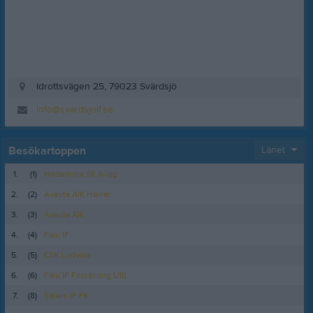
Idrottsvägen 25, 79023 Svärdsjö
info@svardsjoif.se
Besökartoppen
Länet
1.
(1)
Hedemora SK A-lag
2.
(2)
Avesta AIK Herrar
3.
(3)
Avesta AIK
4.
(4)
Falu IF
5.
(5)
CSK Ludvika
6.
(6)
Falu IF Försäsong U18
7.
(8)
Säters IF FK