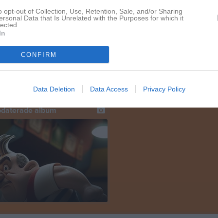
o opt-out of Collection, Use, Retention, Sale, and/or Sharing
ersonal Data that Is Unrelated with the Purposes for which it
Foto: Swebowl.se Anneli Blomqvist placerade sig top-24 i kvalet och avancerade till cupspelet. Hon vann både match 1 och 2 men föll i kvartsfinalen. Segrare i tävlingen blev Cherie Tan. Artiklar från swebowl: Anneli Blomqvist topp 8 i PWBA Lilac City Open Dubbelt svenskt i matchspelet i PWBA Lilac City Open
lected.
In
CONFIRM
Deltävling 3: PBA Sweden Shark Stockholm, 2-4/4 Dennis Eklund och Kaaron Salomaa placerade sig top-24 i kvalspelet och avancerade till finalspelet. Finalsteg 1: De nådde inte stegfinalen, Dennis slutade på 5:e plats och Kaaron 20:e. Pontus Falkhäll, Pergamon, vann tävlingen. Resultat
Data Deletion
Data Access
Privacy Policy
pdaterade album