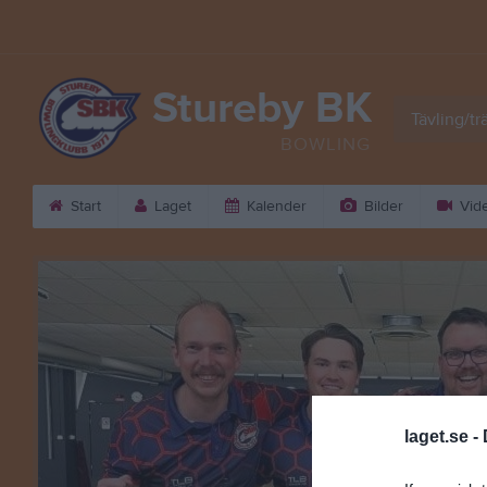
Stureby BK
Tävling/tr
BOWLING
Start
Laget
Kalender
Bilder
Vid
laget.se -