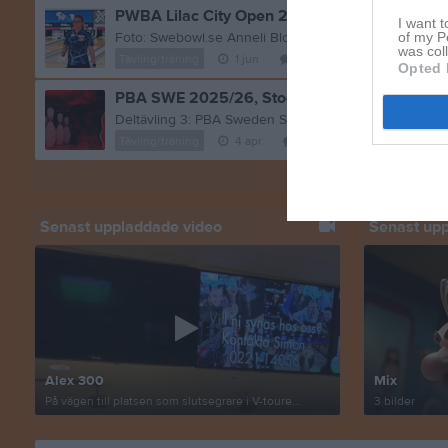
PWBA Lilac City Open 2026: Anneli top-8
I want t
of my P
was col
Tävling/träning
1 jun
1
kommentar
Opted 
PBA SWE 2025/26, Stockholm
Tävling/träning
4 apr
0
kommentarer
Visa fler nyheter
Senast uppladdade video
Senast up
Alex 300
Mix
På vägen till platsen som slutsegrare i V-toure...
3 bilder