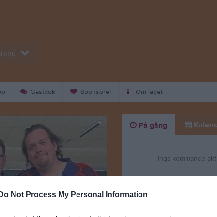
äning
eo
Gästbok
Sponsorer
Om laget
Kalend
På gång
Inga kommande akti
K
Do Not Process My Personal Information
Nyheter från föreningen