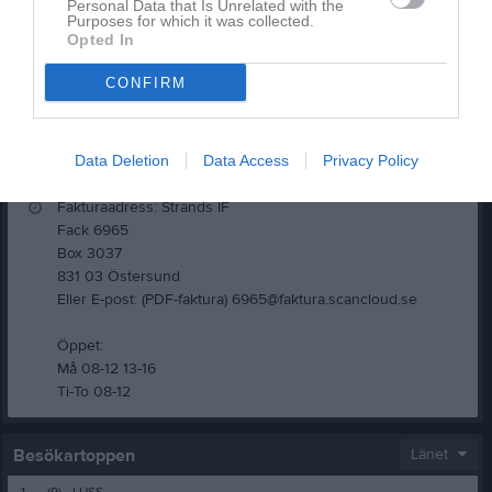
Personal Data that Is Unrelated with the
Purposes for which it was collected.
Opted In
CONFIRM
Köpmanbergsvägen 1, 82455 Hudiksvall
kansliet@strandsif.se
Data Deletion
Data Access
Privacy Policy
0650-17750
Fakturaadress: Strands IF
Fack 6965
Box 3037
831 03 Östersund
Eller E-post: (PDF-faktura) 6965@faktura.scancloud.se
Öppet:
Må 08-12 13-16
Ti-To 08-12
Besökartoppen
Länet
1.
(9)
LUSS