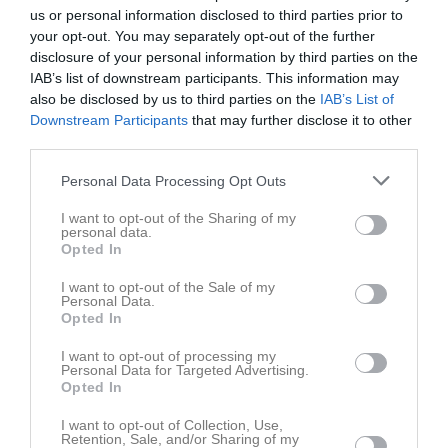
us or personal information disclosed to third parties prior to
your opt-out. You may separately opt-out of the further
disclosure of your personal information by third parties on the
IAB’s list of downstream participants. This information may
also be disclosed by us to third parties on the
IAB’s List of
Inget album finns skapat
Downstream Participants
that may further disclose it to other
Logga in som administratör och skapa ert första album
third parties.
Personal Data Processing Opt Outs
Kalender
På gång
I want to opt-out of the Sharing of my
personal data.
Opted In
Inga kommande aktiviteter
I want to opt-out of the Sale of my
Personal Data.
Opted In
Kalenderöversikt
I want to opt-out of processing my
Personal Data for Targeted Advertising.
Kansli
Opted In
I want to opt-out of Collection, Use,
Retention, Sale, and/or Sharing of my