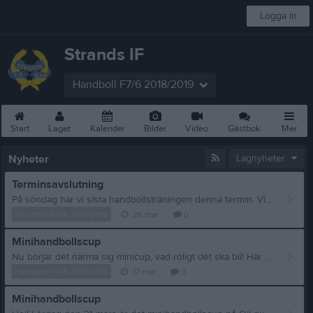
Logga in
Strands IF
Handboll F7/6 2018/2019
Start
Laget
Kalender
Bilder
Video
Gästbok
Mer
Nyheter
Lagnyheter
Terminsavslutning
På söndag har vi sista handbollsträningen denna termin. Vi kör träning som vanligt och avslutar med lite fika. I anmälningsutskicket så skickades en fråga med angående allergier. Skriv gärna om ni har någon allergi så vi vet angående fikat. Ses på söndag! Anna och Carro
Handboll F7/6 2018/2019
26 mar
0
Minihandbollscup
Nu börjar det närma sig minicup, vad roligt det ska bli! Här kommer lite info inför. Vi har två lag anmälda Lag1 och Lag 2 I lag 1 kommer följande tjejer spela: Rut, Signe H, Selma, Wilma, Ingrid, Sara, Maja Lag 1 har matcher kl 10.00, 11.00, 12.30 Lag 2 Elma, Anna, Elvira, Emilia, Hanna, Elsa, Signe Q Lag 2 har matcher kl 10.00, 12.30, 13.30 Vi samlas båda lagen på Oilquick kl9.15 på lördag. Matcherna kommer var 2×10 minuter Första matchen möter våra två lag varandra. De två senare matcherna kommer vi möta P6/7 från strand, som också har 2 lag. Vår uppgift som lag under cupen är att vi ska baka 5 st långpannekakor som ska säljas i kiosken under dagen. En av dessa kakor ska vara allergivänlig, gluten-laktos- och nötfri. Så det är först till kvarn att baka
Handboll F7/6 2018/2019
17 mar
0
Minihandbollscup