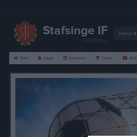
Stafsinge IF
Herrar A
FOTBOLL
Start
Laget
Kalender
Serier
Bild