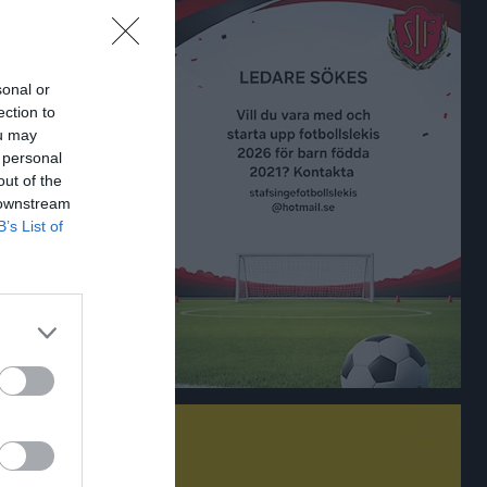
alenderöversikt
sonal or
ection to
ou may
 personal
ÖTE
out of the
 downstream
B’s List of
her
taland, herr 2026
Åsa IF
inge IP 1