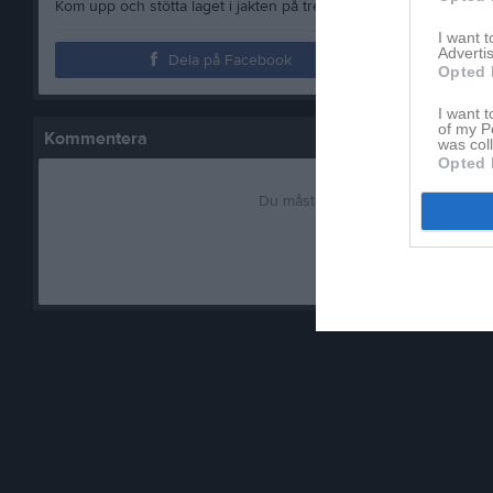
Kom upp och stötta laget i jakten på tre poäng!
I want 
Advertis
Dela på Facebook
Opted 
I want t
of my P
Kommentera
was col
Opted 
Du måste logga in för att kommen
Logga in