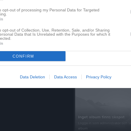
to opt-out of processing my Personal Data for Targeted
Senast uppladdade video
ing.
Dela på Twitter
In
o opt-out of Collection, Use, Retention, Sale, and/or Sharing
ersonal Data that Is Unrelated with the Purposes for which it
lected.
In
tera
Välkommen Gustav
CONFIRM
Vi välkomnar Gustav Johansson til
Senast uppdaterade alb
Data Deletion
Data Access
Privacy Policy
Inget album finns skapat
Logga in som administratör och sk
album