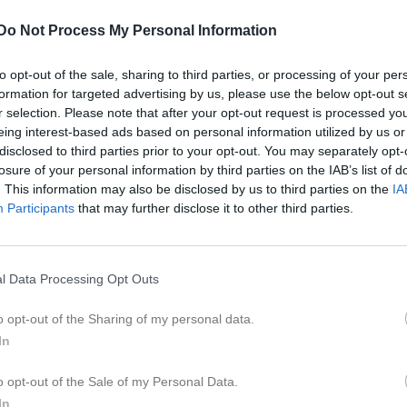
Do Not Process My Personal Information
K
to opt-out of the sale, sharing to third parties, or processing of your per
Nyheter från föreningen
formation for targeted advertising by us, please use the below opt-out s
r selection. Please note that after your opt-out request is processed y
28 jul
STAFSINGE IF TJEJDAG!
eing interest-based ads based on personal information utilized by us or
5 jul
Påminnelse EXTRA ÅRSM
disclosed to third parties prior to your opt-out. You may separately opt-
20 jun
EXTRA ÅRSMÖTE
losure of your personal information by third parties on the IAB’s list of
. This information may also be disclosed by us to third parties on the
IA
Participants
that may further disclose it to other third parties.
Spelade matc
Herrar A-lag
Div 3 Sydvästra Gö
Dela
Tweeta
l Data Processing Opt Outs
0 - 3
P när våra herrar tar emot Hittarps
o opt-out of the Sharing of my personal data.
In
Stafsinge IF
o opt-out of the Sale of my Personal Data.
1 aug, 13:00
Stafs
In