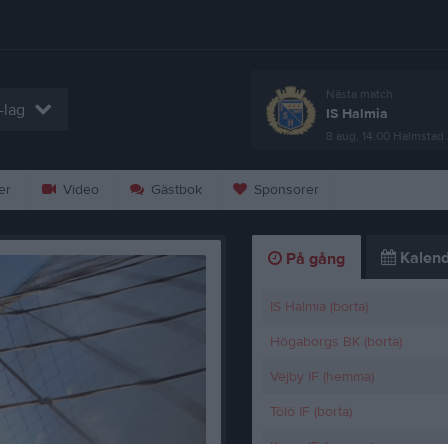
Nästa match
-lag
IS Halmia
8 aug, 14:00
Halmstad 
er
Video
Gästbok
Sponsorer
Kalend
På gång
IS Halmia (borta)
Högaborgs BK (borta)
Vejby IF (hemma)
Tölö IF (borta)
Kinna IF (hemma)