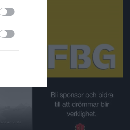
l Stafsinge IF
um
apa ert första