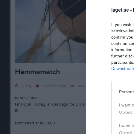
laget.se -
If you wish 
sensitive in
confirm you
continue se
information 
further disc
participants
Downstream 
Hemmamatch
22 maj
0
kommentarer
315
visningar
Persona
Kära SIF:are!
I morgon, lördag, är det dags för Division 3-fotboll på Stafsinge I
I want t
IK.
Opted 
Matchstart är kl. 13.00.
I want t
Opted 