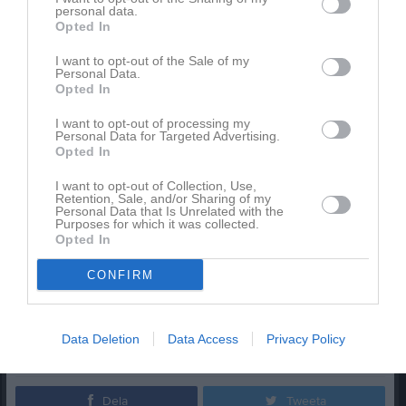
KIF Örebro DFF då, ja de är ju i ett läge som vi har varit i tidigare
personal data.
under säsongen i serien. Vi vill inget hellre än att
de ska klara sig
Opted In
kvar i Allsvenskan
då Örebros damfotboll verkligen behöver ett
I want to opt-out of the Sale of my
lag i den högsta serien.
Personal Data.
Opted In
Vi har ingen aning om hur de tänker vad gäller vilket lag de
kommer att ställa upp med. Vila viktiga spelare inför helgen? Eller
I want to opt-out of processing my
Personal Data for Targeted Advertising.
ställa upp med det bästa och gå för vinst, bra spel och göra
Opted In
mycket mål?
I want to opt-out of Collection, Use,
Ja om det vet ju bara KIF, men vi hoppas att du är där och ser
Retention, Sale, and/or Sharing of my
Personal Data that Is Unrelated with the
själv vilka 22 spelare som står på planen vid avsparken
kl. 19:00
Purposes for which it was collected.
på Sörbyvallens Konstgräs!
Opted In
ÖSK:s trupp
CONFIRM
#ösksöderdam #eksjöhuscup #ettlitebättreställeattvarapå
Data Deletion
Data Access
Privacy Policy
Jonas Ask
Lagledare
Dela
Tweeta