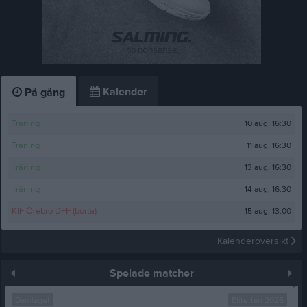
Kalender
På gång
10 aug, 16:30
Träning
11 aug, 16:30
Träning
13 aug, 16:30
Träning
14 aug, 16:30
Träning
15 aug, 13:00
KIF Örebro DFF (borta)
Kalenderöversikt
Spelade matcher
Damlaget
Elitettan 2026