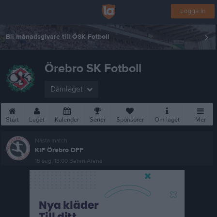
Logga in
Bli månadsgivare till ÖSK Fotboll
Örebro SK Fotboll
Damlaget
Start
Laget
Kalender
Serier
Sponsorer
Om laget
Mer
Nästa match
KIF Örebro DFF
15 aug, 13:00
Behrn Arena