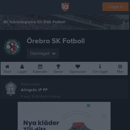
Logga in
Bli månadsgivare till ÖSK Fotboll
Örebro SK Fotboll
Damlaget
Start
Laget
Kalender
Serier
Sponsorer
Om laget
Mer
Nästa match
Alingsås IF FF
8 aug, 16:00
Behrn Arena