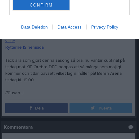
Skönt citat!
CONFIRM
Länkar:
na.se
Data Deletion
Data Access
Privacy Policy
Matchfakta
Eyravallen.se
vlt.se
Rytterne IS hemsida
Tack alla som gjort denna säsong så bra, nu väntar cupfinal på
tisdag mot KIF Örebro DFF, hoppas att så många som möjligt
kommer och tittar, oavsett vilket lag ni håller på! Behrn Arena
tisdag kl. 19:00
//Busen J
Dela
Tweeta
Kommentera