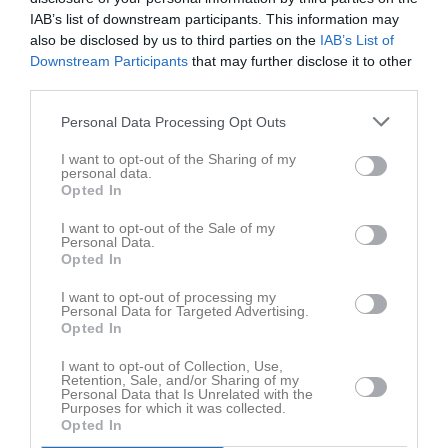
här. Det är domaren som bestämmer.
IAB’s list of downstream participants. This information may
also be disclosed by us to third parties on the
IAB’s List of
Så här var det: Emma T kommer en mot en med en Rytterneback,
Downstream Participants
that may further disclose it to other
blir ojust stoppad och fälld och domaren viftar ut med armarna
third parties.
och menar att ET springer in i Rytternespelaren och faller. OK, det
verkar ju logiskt att när man ska avgöra matchen så tar man
Personal Data Processing Opt Outs
bollen och springer rakt in i en motståndare, eller hur. Men
I want to opt-out of the Sharing of my
skribenten kan inte hålla tyst längre och råkar nämna något om
personal data.
"rutten" o "klappträ" i samma mening samtidigt som han får en
Opted In
ganska bra träff på volley när bollen kommer emot honom!
Domaren var väl inte helt nöjd och tyckte att jag skulle se klart
I want to opt-out of the Sale of my
Personal Data.
matchen från andra sidan! Så kan det gå! Men har man lagt över
Opted In
30.000:- på domare under säsongen är det väl inte mer än rätt att
få tycka något. Jaja, jag betalar min böter till spelarrådet, vilken
I want to opt-out of processing my
summa de nu bestämmmer att det ska bli! Vill även tillägga att det
Personal Data for Targeted Advertising.
var första och sista gången detta hände!
Opted In
I want to opt-out of Collection, Use,
Men shit, vi kom f..n femma i serien. #osksoderdam #isdashit
Retention, Sale, and/or Sharing of my
Personal Data that Is Unrelated with the
Purposes for which it was collected.
Dagens citat från na.se och Öfvres match:
"Vi hade tre spelare på
Opted In
bänken i dag som tillsammans var 110 år. Där snackar vi rutin"