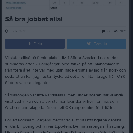
Så bra jobbat alla!
5 okt 2013
0
909
Dela
Tweeta
Vi slutar alltså på femte plats i div. 1 Södra Svealand när serien
summeras efter 20 omgångar. Med tanke på att "blåbärslagen"
från förra året inte var med utan hade ersatts av lag från norr- och
söderettan kan jag nästan tycka att det är en liten bragd från ÖSK
Söders vackra eleganter.
Vårsäsongen var inte världsklass, men under hösten har vi ändå
visat vad vi kan och att vi stannar kvar där vi hör hemma, som
Örebros andralag, det är en helt OK rangordning för tillfället!
För att komma till dagens match var ju förutsättningarna ganska
enkla. En poäng och vi var topp-fem. Denna säsongs målsättning.
Lite oro fanns det ju inför matchen då truppen som åkte i väg inte