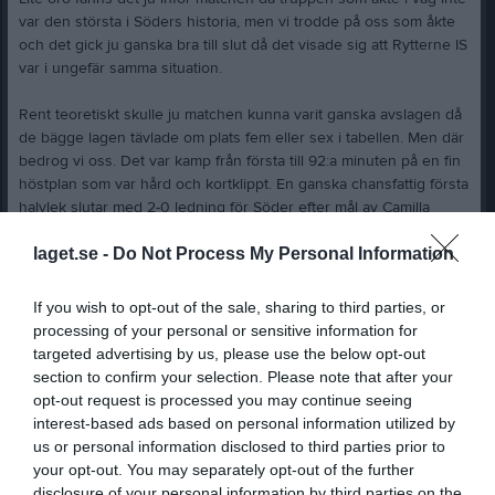
var den största i Söders historia, men vi trodde på oss som åkte
och det gick ju ganska bra till slut då det visade sig att Rytterne IS
var i ungefär samma situation.
Rent teoretiskt skulle ju matchen kunna varit ganska avslagen då
de bägge lagen tävlade om plats fem eller sex i tabellen. Men där
bedrog vi oss. Det var kamp från första till 92:a minuten på en fin
höstplan som var hård och kortklippt. En ganska chansfattig första
halvlek slutar med 2-0 ledning för Söder efter mål av Camilla
Erkisi och Astrid Walldén. Rätttvist, nja, men det är ju målen som
laget.se -
Do Not Process My Personal Information
räknas.
I den andra halvleken har Rytterne mest boll och skapar väl ett
If you wish to opt-out of the sale, sharing to third parties, or
hundratal hörnor. De kan både reducera och kvittera efter hörnor,
processing of your personal or sensitive information for
vad annars, och matchen slutar 2-2. Ett inte alls orättvist resultat,
targeted advertising by us, please use the below opt-out
tycker jag, men det räckte ändå till en poäng och vi kan hålla
section to confirm your selection. Please note that after your
Rytterne efter oss i tabellen och fick lite revansch från vårens
opt-out request is processed you may continue seeing
"disaster"på Behrn!
interest-based ads based on personal information utilized by
us or personal information disclosed to third parties prior to
Att sen skribenten sedan lyckas bli avvisad från bänken är ju en
your opt-out. You may separately opt-out of the further
historia som kräver sin förklaring. Innan ni läser vidare nu, tänk så
disclosure of your personal information by third parties on the