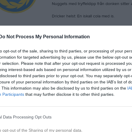
Nuggets med tryffeldipp från donken sitter al
Dricker helst: En iskall cola med is.
elst på: Skulle säga att jag helst lyssnar på så kallat ”White girl music” el
Do Not Process My Personal Information
lst på: Kollar på mycket sport. Allt från f1 till innebandy. Men är tyvärr äve
 tv.
to opt-out of the sale, sharing to third parties, or processing of your per
formation for targeted advertising by us, please use the below opt-out s
rldens bästa spelare genom tiderna: Marta Vieira Da Silva
r selection. Please note that after your opt-out request is processed y
eing interest-based ads based on personal information utilized by us or
rldens bästa spelare just nu: Svårt, skulle nog säga Sam Kerr eller Felic
disclosed to third parties prior to your opt-out. You may separately opt-
 het det senaste!
losure of your personal information by third parties on the IAB’s list of
. This information may also be disclosed by us to third parties on the
IA
in första fotbollsidol som barn: Kan inte komma på någon ”idol”. Men min
Participants
that may further disclose it to other third parties.
 Nilla Fischer.
g: Sveriges damlandslag år 2016 eller herrarnas landslag 2018 är peak. 
r såklart Skene IF!
l Data Processing Opt Outs
tresse utanför fotbollen: Jag är mycket med vänner, tränar, är med familj oc
o opt-out of the Sharing of my personal data.