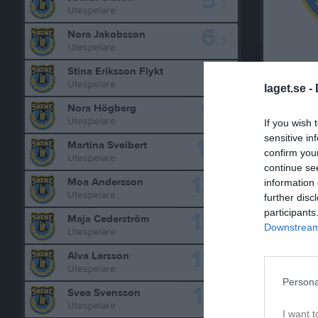
5
Utespelare
6
Nora Jakobsson
Utespelare
7
Lyssnar h
Stina Eriksson Flykt
Utespelare
laget.se -
Tittar he
9
Nora Högberg
för reality
Utespelare
If you wish 
sensitive in
11
Vem är vä
Martina Sveibert
confirm you
Utespelare
continue se
Vem är vä
12
Moa Andersson
information 
som varit
Utespelare
further disc
participants
13
Vem var d
Maja Cederström
Downstream 
Utespelare
tyckte om
15
Alva Larsson
Favoritla
Utespelare
klubben ä
Persona
17
Svea Svensson
Utespelare
Fritidsin
I want t