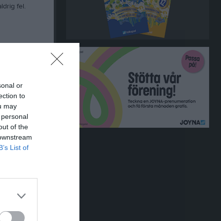
drig fel.
ler EDM.
n en sucker
sonal or
ection to
ou may
 personal
ia Schröder
out of the
 downstream
B’s List of
ns att ja
Men favvo
h är rätt