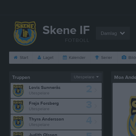
Skene IF
Damlag
FOTBOLL
Start
Laget
Kalender
Serier
Bild
Truppen
Utespelare
Moa Ande
2
Lovis Sunnerås
Utespelare
3
Freja Forsberg
Utespelare
4
Thyra Andersson
Utespelare
Judith Olsson