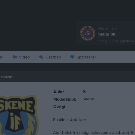
Nästa match
Sätila SK
11 aug, 19:00
Lygnevi A
er
Video
Gästbok
Sponsorer
rsson
16
Ålder
Skene IF
Moderklubb
Övrigt
Position: Anfallare
Äter helst: En riktigt hälsosam sallad…not. 