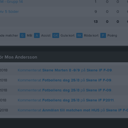
M - Grupp 14
1
0
0
iv 5 Söder
9
0
0
13
0
0
de matcher
G
Mål
A
Assist
GK
Gula kort
RK
Röda kort
P
Poäng
 för Moa Andersson
2018
Kommenterat
Skene Marten 8 -9/9
på
Skene IF F-09
.
2018
Kommenterat
Fotbollens dag 25/8
på
Skene IF F-09
.
2018
Kommenterat
Fotbollens dag 25/8
på
Skene IF F-09
.
2018
Kommenterat
Fotbollens dag 25/8
på
Skene IF P2011
.
 2018
Kommenterat
Anmälan till matchen mot HUS
på
Skene IF F-