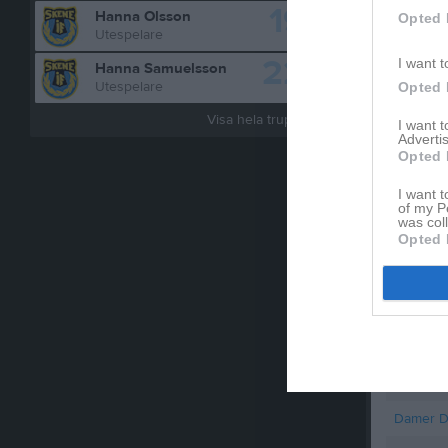
duktig på
19
Hanna Olsson
Opted 
Utespelare
22
I want t
Hanna Samuelsson
Bilder på
Utespelare
Opted 
Visa hela truppen
I want 
Advertis
Opted 
I want t
of my P
was col
Opted 
Statistik
Serie/C
Tränings
Damer D