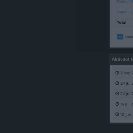
Damer D
Damer, D
Total
M
Spela
Aktivitet
2 sep 
24 jul 
24 jul 
16 jul 
10 jun