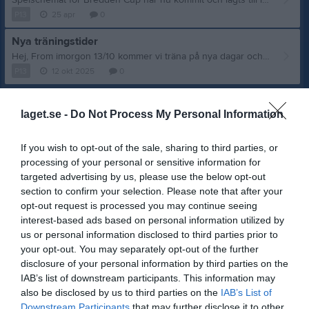
Spelschemat för Bredden Cup har nu kommit och lagts till i kallelsen. Vi spelar 2 matcher i gruppspelet och därefter 1-2 slutspelsmatcher beroende på resultat. Samlingstid, samt uppskattad sluttid har uppdaterats till det bättre och turnering kommer att genomföras med relativt komprimerat schema. Gruppspel Plan1 kl.11.30 vs Bredden FC kl.13.10 vs Vallentuna Därefter 1-2 slutspelsmatcher beroende på hur det går. Matchstart mellan 14-16. Är det någon av de 8 kallade spelare som tackat nej till att delta pga den tidiga starttiden som angavs tidigare och som nu kanske är sugen på att lira trots allt? I så fall finns möjlighet att ändra sitt svar tills imorgon (Söndag 26/4) kl. 15.00.
P13
25 apr
0
Nya träningstider
Hej, From imorgon 13/10 kommer vi träna på nya dagar och tider. Vi har fått följande tider: Måndagar på 11-manna kl 18:30-19:45 Onsdagar på 7-manna kl 18:30-19:45 Kalendern är uppdaterad och om eventuella ändringar sker så informerar vi om det
P13
12 okt 2025
0
Visa fler nyheter
laget.se -
Do Not Process My Personal Information
Nyheter från föreningen
If you wish to opt-out of the sale, sharing to third parties, or
Sista chansen att anmäla sig till Fotbollsskolan V33
processing of your personal or sensitive information for
targeted advertising by us, please use the below opt-out
Senast uppladdade video
section to confirm your selection. Please note that after your
opt-out request is processed you may continue seeing
interest-based ads based on personal information utilized by
us or personal information disclosed to third parties prior to
your opt-out. You may separately opt-out of the further
disclosure of your personal information by third parties on the
IAB’s list of downstream participants. This information may
SIF U13 vs Alsike Del 8/8
also be disclosed by us to third parties on the
IAB’s List of
260503
Downstream Participants
that may further disclose it to other