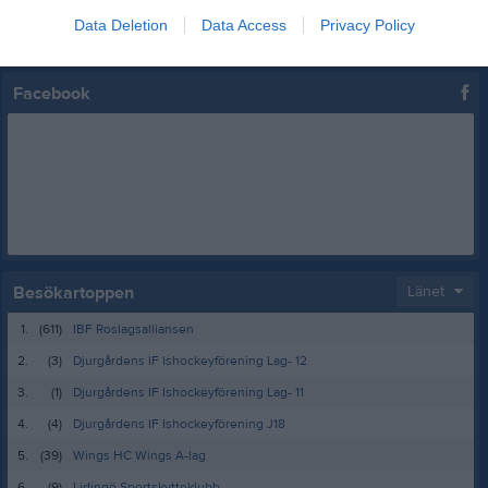
Data Deletion
Data Access
Privacy Policy
Kalenderöversikt
Facebook
Besökartoppen
Länet
1.
(611)
IBF Roslagsalliansen
2.
(3)
Djurgårdens IF Ishockeyförening Lag- 12
3.
(1)
Djurgårdens IF Ishockeyförening Lag- 11
4.
(4)
Djurgårdens IF Ishockeyförening J18
5.
(39)
Wings HC Wings A-lag
6.
(9)
Lidingö Sportskytteklubb