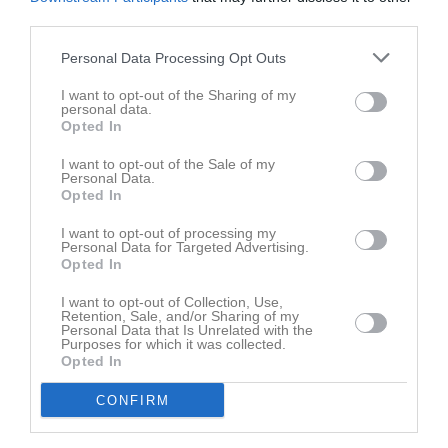
third parties.
Senast uppdaterade album
Personal Data Processing Opt Outs
I want to opt-out of the Sharing of my
personal data.
Opted In
I want to opt-out of the Sale of my
Personal Data.
Opted In
260617 SIF U13 vs Knivsta
61 bilder
I want to opt-out of processing my
Personal Data for Targeted Advertising.
Opted In
Kalender
På gång
I want to opt-out of Collection, Use,
10 aug, 17:00
Träning
Retention, Sale, and/or Sharing of my
Personal Data that Is Unrelated with the
Purposes for which it was collected.
12 aug, 18:30
Träning
Opted In
13 aug, 18:30
Träning
CONFIRM
13 aug, 19:00
Knivsta IK P2013 (borta)
16 aug, 13:00
Alsike IF P2013 Svart (hemma)