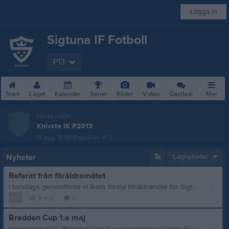
Logga in
Sigtuna IF Fotboll
P13
Start
Laget
Kalender
Serier
Bilder
Video
Gästbok
Mer
Nästa match
Knivsta IK P2013
13 aug, 19:00
Engvallen IP 2
Nyheter
Lagnyheter
Referat från föräldramötet
I torsdags genomförde vi årets första föräldramöte för Sigtuna IF P2013. Mycket synpunkter samt bra diskussioner. Ett referat från mötet finns tillgängligt här på vår Laget-sida under "Dokument". Som vi tidigare meddelat och som Marcos refererade till under föräldramötet, så genomför vi individuella samtal med alla spelare, med syftet att samla in information om deras uppfattning om laget och personlig utveckling. En del av frågorna tangerar det som diskuterades på föräldramötet angående stämning och sammanhållning i laget. Vi kommer att presentera anonymiserade och fullständiga resultat när vi hunnit igenom hela spelargruppen (ca 35% återstår), men av de preliminära resultaten så här långt så beskrivs stämningen i laget på en mycket högre nivå än vad som uttrycktes vid föräldramötet. Vi är dock medvetna om att spelarna möjligtvis säger en annan sak hemma samt att trivsel och stämning är färskvara, som vi behöver jobba aktivt med det hela tiden. Vi välkomnar er föräldrar att föreslå, organisera och ansvara för alternativa aktiviteter, utanför fotbollen, som kan höja sammanhållningen och lagkänslan ytterligare bland spelarna. Trevlig helg! /Ledarna genom Daniel
P13
9 maj
0
Bredden Cup 1:a maj