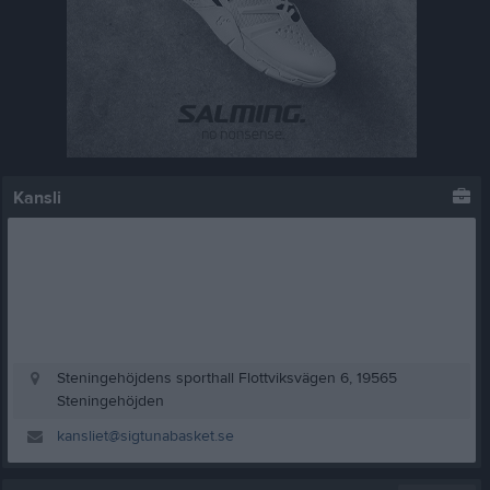
Kansli
Steningehöjdens sporthall Flottviksvägen 6, 19565
Steningehöjden
kansliet@sigtunabasket.se