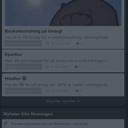
Basketavslutning på lördag!
Hej på er! På lördag har vi basketavslutning i Steningehöjdens Idrottshall mellan 14.00-16.00. Det innebär att sista träningen för säsongen blir i morgon tisdag den 21 maj. När våra nya träningstider för nästa säsong blir klara kommer de att publiceras här på sidan. Vi vill passa på att tacka för en helt fantastisk säsong och hälsar alla varmt välkomna till nästa säsong! Ta gärna med er era kompisar också :) Ha en bra dag! //Ledarna
Basketskola 2016/2017
20 maj 2024
5
Sportlov
Heja alla basketglada! Nu på lördag kör vi sista träningen inför sportlovet så tar vi lite ledigt sen! Ses vi tisdag den 4/3 igen
Basketskola 2016/2017
18 feb 2025
0
Höstlov
😄
Hej alla !
😄
Nu på lördag den 26/10 är hallen i steningehöjden bokad, så vi ställer in den träningen. Veckan som kommer är de höstlov för många av er och även då inga träningar!! Så passa på att vila upp er så ses vi igen tisdag den 5/11!! Ta hand om er
Basketskola 2016/2017
22 okt 2024
3
Visa fler nyheter
Nyheter från föreningen
Vi söker sponsorer som vill förändra liv – på riktigt,