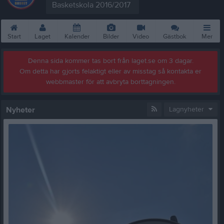
Basketskola 2016/2017
Start
Laget
Kalender
Bilder
Video
Gästbok
Mer
Denna sida kommer tas bort från laget.se om 3 dagar.
Om detta har gjorts felaktigt eller av misstag så kontakta er
webbmaster för att avbryta borttagningen.
Nyheter
Lagnyheter