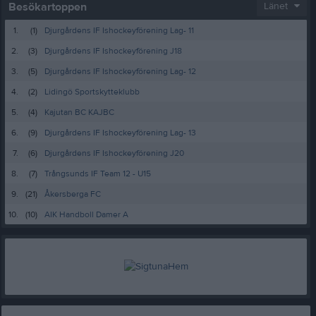
Besökartoppen
Länet
1.
(1)
Djurgårdens IF Ishockeyförening Lag- 11
2.
(3)
Djurgårdens IF Ishockeyförening J18
3.
(5)
Djurgårdens IF Ishockeyförening Lag- 12
4.
(2)
Lidingö Sportskytteklubb
5.
(4)
Kajutan BC KAJBC
6.
(9)
Djurgårdens IF Ishockeyförening Lag- 13
7.
(6)
Djurgårdens IF Ishockeyförening J20
8.
(7)
Trångsunds IF Team 12 - U15
9.
(21)
Åkersberga FC
10.
(10)
AIK Handboll Damer A