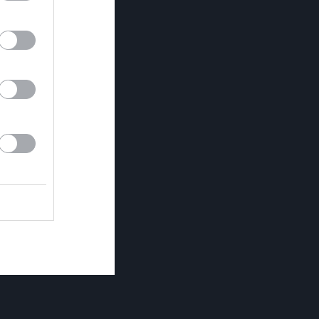
ey Ungdom U20
ue Club
Seniorerna