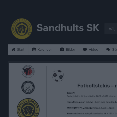
Sandhults SK
Välj
Start
Kalender
Bilder
Video
Gäs