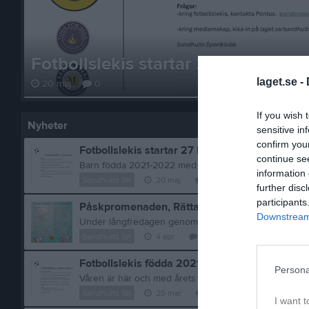
Fotbollslekis startar 27 Maj
laget.se -
20 maj
0
If you wish 
Nyheter
sensitive in
confirm you
Fotbollslekis startar 27 Maj
continue se
information 
Sandhults SK
20 maj
0
kommentarer
further disc
participants
Påskpromenaden, Rätta svar & vinnare
Downstream 
Sandhults SK
4 apr
0
kommentarer
Fotbollslekis födda 2021-2022
Persona
Sandhults SK
25 mar
0
kommentarer
I want t