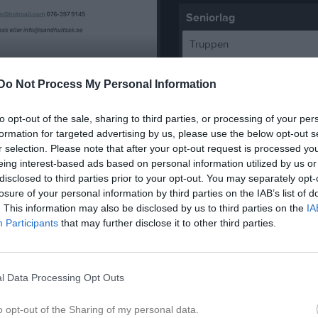
Seniorlag
Truppen
Påskpromenaden, R
Serier
Do Not Process My Personal Information
4 apr
0
Facebook
to opt-out of the sale, sharing to third parties, or processing of your per
Klubbnyheter
formation for targeted advertising by us, please use the below opt-out s
r selection. Please note that after your opt-out request is processed y
eing interest-based ads based on personal information utilized by us or
Barn födda 2021-2022 med förälder välkomnas till Thåängen på onsdag 27 Maj. Ingen föranmälan, bara att dyka upp!
disclosed to third parties prior to your opt-out. You may separately opt-
losure of your personal information by third parties on the IAB’s list of
. This information may also be disclosed by us to third parties on the
IA
Participants
that may further disclose it to other third parties.
Under långfredagen genomfördes SSK's traditionsenliga påskpromenad med stor uppslutning! Vilka vann? Vilka var de rätta svaren? Här kommer svar på dina frågor. Vinnare: Matkasse från ICA Köpet: Christoffer Bredberg Starthjälp från Ahlsell: Johannes Nordh Köksset från Protex: Lisa Gilbourne Picnicset från Protex: Lotta Söderberg Presentkort från Upzone: Selma Lannehed Fotbollsspel från Cabom: Theodore & Elias Badhandduk från Cabom: Ella Kihlberg SSK-keps & godisägg: Edwin Karlberg Vinnare har underrättats och priserna avhämtas i klubbstugan Påskdagen mellan 13-14. Glad Påsk!
Besökartoppen
1.
(5)
Skara HF A-lag
l Data Processing Opt Outs
Våren är här och med årets fotbollslekis! Så därför söker vi både lirare och hjälpledare till Pontus, som håller ihop gänget. Anmäl intresse till Pontus! Vi siktar på att dra igång i slutet av april.
2.
(7)
Mariestad BoIS Hocke
o opt-out of the Sharing of my personal data.
3.
(2)
Skultorps IF