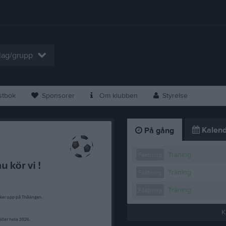
 lag/grupp
tbok
Sponsorer
Om klubben
Styrelse
Kalend
På gång
Träning
Fäktning
Träning
Fäktning
Träning
Fäktning
K