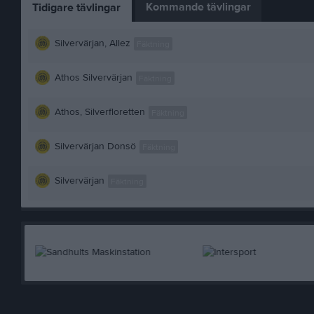
Kommande tävlingar
Tidigare tävlingar
Silvervärjan, Allez
Fäktning
Athos Silvervärjan
Fäktning
Athos, Silverfloretten
Fäktning
Silvervärjan Donsö
Fäktning
Silvervärjan
Fäktning