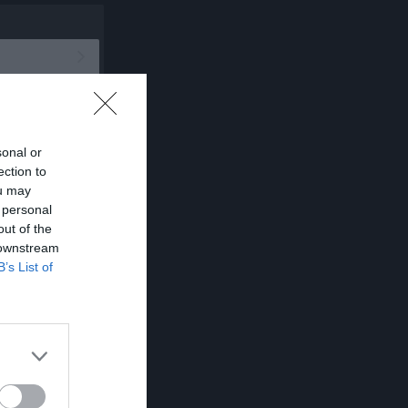
ätta svar & vinnare
Fo
25
sonal or
ection to
ou may
 personal
out of the
 downstream
B’s List of
Länet
y Ungdom U18