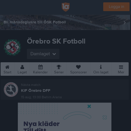
Logga in
Bli månadsgivare till ÖSK Fotboll
Örebro SK Fotboll
Damlaget
Start
Laget
Kalender
Serier
Sponsorer
Om laget
Mer
Nästa match
KIF Örebro DFF
15 aug, 13:00
Behrn Arena