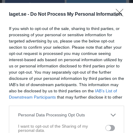
Dela
Tweeta
laget.se -
Do Not Process My Personal Information
I morgon lördag är det dags för sista seriematchen för denna
gång. Det känns både lite konstigt och vemodigt att åka i väg och
If you wish to opt-out of the sale, sharing to third parties, or
spela då vi redan för tre veckor sedan blev
klara för div. 1
efter
processing of your personal or sensitive information for
vinst mot
Hertzöga
. Sedan helgen efter, för fjorton dagar sedan
targeted advertising by us, please use the below opt-out
säkrade vi också seriesegern
i
Smedjebacken
med guldhattar
section to confirm your selection. Please note that after your
och allt. Men efter det?
opt-out request is processed you may continue seeing
interest-based ads based on personal information utilized by
Ja då hände ju egentligen ingenting eftersom vi stod över den
us or personal information disclosed to third parties prior to
omgången. Konstig känsla! Men i varje fall dags för match igen.
your opt-out. You may separately opt-out of the further
Denna gång mot
Villastadens IF
från Kristinehamn som till årets
disclosure of your personal information by third parties on the
seriespel fick en friplats i div. 2 efter det att Torsby som skulle
IAB’s list of downstream participants. This information may
spelat i vår serie fick en friplats i div. 1, vilket dom borde ångra!
also be disclosed by us to third parties on the
IAB’s List of
Downstream Participants
that may further disclose it to other
Villastaden har gjort det helt OK i år. De har spelat sig till fortsatt
third parties.
div. 2-spel även 2019 och de var ett lag vi hade problem med i
våras hemma på
#GPPIP
. Vi vann dock matchen med 2-1 efter
Personal Data Processing Opt Outs
mål av
Alex LB och Emma T.
I want to opt-out of the Sharing of my
personal data.
Till morgondagens match är vi lite åderlåtna rent spelarmässigt