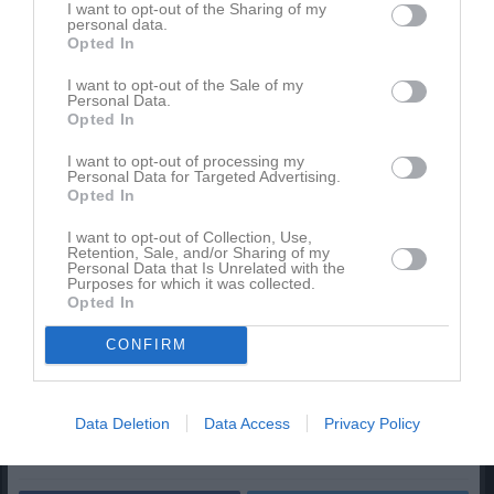
I want to opt-out of the Sharing of my
hon ödmjukt,
”det som kanske inte många vet är att jag har en
personal data.
skämtsam sida, då jag till en början kan uppfattas som försiktig
Opted In
och blyg. Men den brukar komma fram ganska snabbt.”
Det låter
riktigt spännande och verkar passa bra i ÖSK Söder dam!
I want to opt-out of the Sale of my
Personal Data.
Opted In
Antonia fortsätter med
”Jag gillar även att laga mat, så när det
finns tid över står jag gärna vid spisen.”
Låter också bra, för om
I want to opt-out of processing my
Personal Data for Targeted Advertising.
Antonia ev. är skadad, sjuk eller avstängd vet vi ju vem som
Opted In
kommer att stå vid korvgrytan vid hemmamatcherna!
I want to opt-out of Collection, Use,
Som lite kuriosa i sammanhanget är att Antonia som 15-åring
Retention, Sale, and/or Sharing of my
Personal Data that Is Unrelated with the
representerade Värmlands distriktslag i både fotboll och ishockey.
Purposes for which it was collected.
Skönt att hon valde rätt sport till slut ändå!
Opted In
Hjärtligt välkommen till
Örebro SK Söder
Antonia, hoppas du ska
CONFIRM
trivas med oss, och kanske göra hemmadebut mot din gamla
klubb
Säffle FF
, som vi också tackar för en snabb och smidig
övergång!
Data Deletion
Data Access
Privacy Policy
//Sportgruppen Örebro SK Söder dam