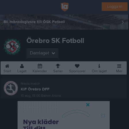
Logga in
Bli månadsgivare till ÖSK Fotboll
Örebro SK Fotboll
Damlaget
Start
Laget
Kalender
Serier
Sponsorer
Om laget
Mer
Nästa match
KIF Örebro DFF
15 aug, 13:00
Behrn Arena