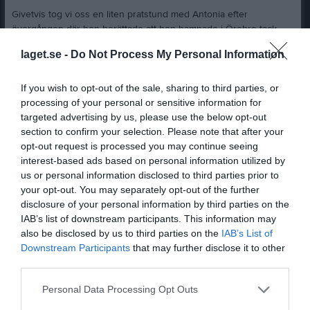
Givetvis tog vi oss en liten pratstund med Antonia efter
övergången där hon berättade att hon hamnade i Örebro tack
vare att hon fick jobb på ett privat företag inom hemtjänsten i
laget.se -
Do Not Process My Personal Information
Örebro. Samtidigt flyttade hon ihop med sin sambo, som för övrigt
är från Sundsvall, boende lite mittemellan liksom.
If you wish to opt-out of the sale, sharing to third parties, or
Att Antonia hamnade i just Söder dam beror på
Klara Thorsén
,
processing of your personal or sensitive information for
ytterligare ett nyförvärv (eller kanske mer en hemvändare) som
targeted advertising by us, please use the below opt-out
Antonia var bekant med. Klara drog med sig Antonia ner till en
section to confirm your selection. Please note that after your
sådan där hemsk sen träning på Navet. Hon tyckte att
”ledare och
opt-out request is processed you may continue seeing
spelare verkade som ett skönt gäng”
och kände att hon kände för
interest-based ads based on personal information utilized by
att komma igång ordentligt och bli en i gänget.
us or personal information disclosed to third parties prior to
your opt-out. You may separately opt-out of the further
Antonia beskriver sig själv som spelare så här:
”Jag är ganska
disclosure of your personal information by third parties on the
flexibel, men gillar att hålla mig på vänsterkanten då jag är
IAB’s list of downstream participants. This information may
vänsterfotad. Jag som spelare är nog mer den tekniska och kan
also be disclosed by us to third parties on the
IAB’s List of
använda mig mycket av min spelförståelse.”
Det finns en hel del
Downstream Participants
that may further disclose it to other
till att tillägga om Antonia som fotbollsspelare, men det får hon
third parties.
visa på planen!
Personal Data Processing Opt Outs
När vi ber Antonia berätta något om sig själv som person svara