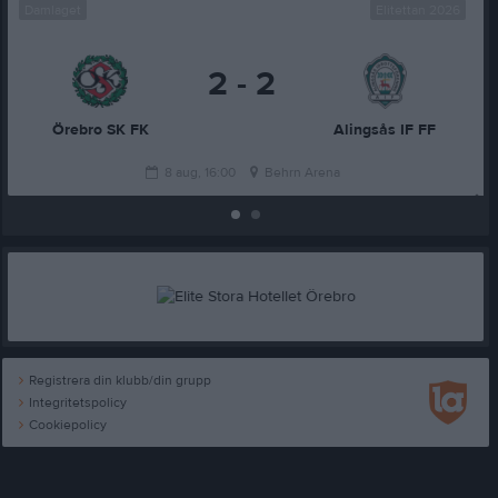
Damlaget
Elitettan 2026
2 - 2
Örebro SK FK
Alingsås IF FF
8 aug, 16:00
Behrn Arena
Registrera din klubb/din grupp
Integritetspolicy
Cookiepolicy