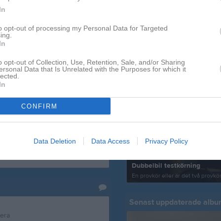
pp, vi kan inte lova att licensen
In
ort som möjligt.
to opt-out of processing my Personal Data for Targeted
ing.
In
Dela på Twitter
o opt-out of Collection, Use, Retention, Sale, and/or Sharing
ersonal Data that Is Unrelated with the Purposes for which it
lected.
In
Senast uppladdade video
CONFIRM
Data Deletion
Data Access
Privacy Policy
Dubbelbil testkörning
En provkör eller är det två provkör
Senast uppdaterade alb
tera