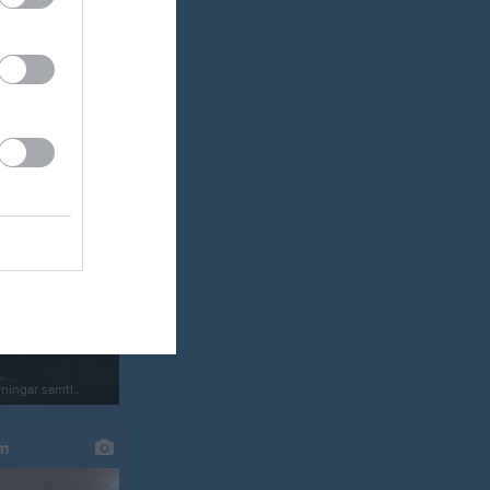
ningar samtl...
um