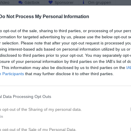
ideo
Gästbok
Sponsorer
Om gruppen
Do Not Process My Personal Information
Kalend
På gång
to opt-out of the sale, sharing to third parties, or processing of your per
Klubbkväll med fika och
formation for targeted advertising by us, please use the below opt-out s
Dela
Tweeta
arbete inför tävlingen 22/8
r selection. Please note that after your opt-out request is processed y
eing interest-based ads based on personal information utilized by us or
Klubbkväll med fika och
disclosed to third parties prior to your opt-out. You may separately opt-
arbete inför tävlingen 22/8
losure of your personal information by third parties on the IAB’s list of
öljande:
. This information may also be disclosed by us to third parties on the
IA
Uthyrning banan till
Participants
that may further disclose it to other third parties.
Krutcupen
K
l Data Processing Opt Outs
ummer 123 287 22 81. Tyvärr finns
o opt-out of the Sharing of my personal data.
att vi ska veta vem som betalat för
In
 ett mejl till
en vi behöver då är namn och
o opt-out of the Sale of my Personal Data.