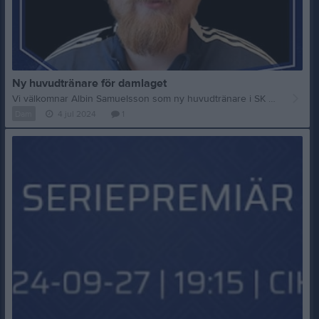
Ny huvudtränare för damlaget
Vi välkomnar Albin Samuelsson som ny huvudtränare i SK Vides Damlag! Albin har tidigare tränat Vallentuna IBKs både dam- och herrjuniorer och kommer parallellt med att vara ny tränare för Damlaget även spela i Herrlaget! Nu kör vi!!!
Dam
4 jul 2024
1