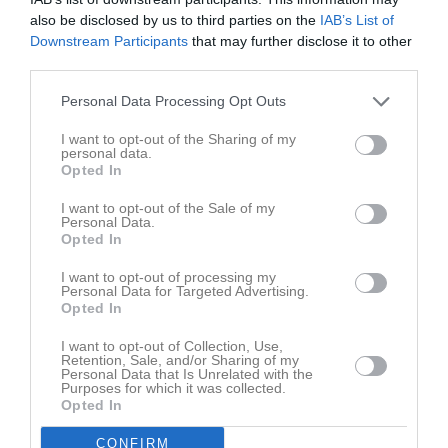
Nu kör vi igång säsongen 24/25 med upptaktsträff den 17 augusti då vi börjar dagen med fika & snack, gemensam lunch, träning och andra roliga aktiviteter! Anmälan har gått ut! Är du intresserad av att börja spela innebandy med detta härliga gäng så är du välkommen att kontakta någon av våra ledare (se laget.se) för att komma ner på en provträning när våra innebandyträningar drar igång v34. NU KÖR VI
also be disclosed by us to third parties on the
IAB’s List of
Dam
7 aug 2024
0
Downstream Participants
that may further disclose it to other
third parties.
Visa fler nyheter
Personal Data Processing Opt Outs
Senast uppladdade video
I want to opt-out of the Sharing of my
personal data.
Opted In
I want to opt-out of the Sale of my
Personal Data.
Opted In
Ingen video uppladdad
I want to opt-out of processing my
Logga in och ladda upp ert första klipp
Personal Data for Targeted Advertising.
Opted In
Senast uppdaterade album
I want to opt-out of Collection, Use,
Retention, Sale, and/or Sharing of my
Personal Data that Is Unrelated with the
Purposes for which it was collected.
Opted In
CONFIRM