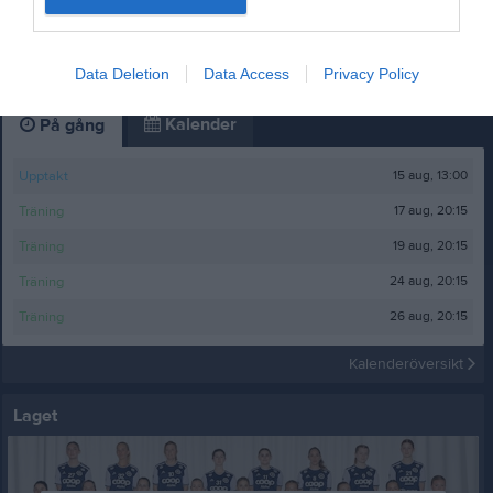
Tomteturnering 2019
64 bilder
Data Deletion
Data Access
Privacy Policy
Kalender
På gång
15 aug, 13:00
Upptakt
17 aug, 20:15
Träning
19 aug, 20:15
Träning
24 aug, 20:15
Träning
26 aug, 20:15
Träning
Kalenderöversikt
Laget