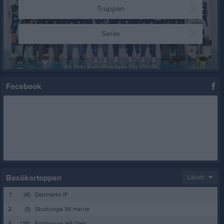
Truppen
Serier
Facebook
Besökartoppen
Länet
1.
(4)
Danmarks IF
2.
(1)
Skuttunge SK Herrar
3.
(25)
Enköpings HF Dam