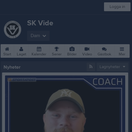
Logga in
SK Vide
Dam
Start
Laget
Kalender
Serier
Bilder
Video
Gästbok
Mer
Nyheter
Lagnyheter