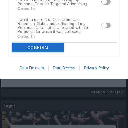
Personal Data for Targeted Advertising.
Opted In
I want to opt-out of Collection, Use,
Retention, Sale, and/or Sharing of my
Personal Data that Is Unrelated with the
Purposes for which it was collected.
Uppstartsläger aug 2022
Opted In
15 bilder
CONFIRM
Kalender
På gång
Data Deletion
Data Access
Privacy Policy
Inga kommande aktiviteter
Kalenderöversikt
Laget