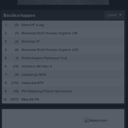
Besökartoppen
Länet
1.
(5)
Skara HF A-lag
2.
(7)
Mariestad BoIS Hockey Ungdom U18
3.
(2)
Skultorps IF
4.
(8)
Mariestad BoIS Hockey Ungdom U20
5.
(1)
Slottsskogens Petanque Club
6.
(25)
Utsiktens BK Herr A
7.
(9)
Lidköpings MCK
8.
(730)
Uddevalla BTK
9.
(15)
IFK Falköping Fotboll Seniorerna
10.
(1577)
Råda BK P9