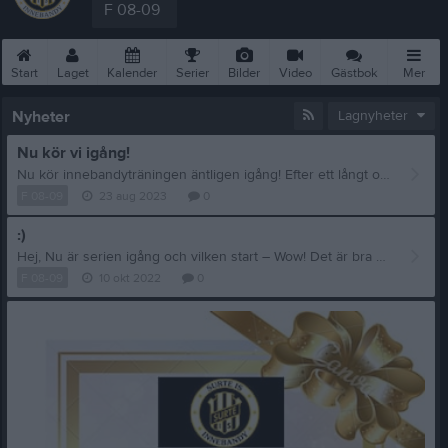
F 08-09
Start
Laget
Kalender
Serier
Bilder
Video
Gästbok
Mer
Nyheter
Lagnyheter
Nu kör vi igång!
Nu kör innebandyträningen äntligen igång! Efter ett långt och välbehövligt uppehåll kör vi igång med träningarna med start den 4/9. Vi har samma träningsdagar som tidigare måndag & onsdag kl 18.15-20 i Bohushallen. Välkomna!
F 08-09
23 aug 2023
0
:)
Hej, Nu är serien igång och vilken start – Wow! Det är bra närvaro på träningarna vilket uppskattas, måndagar 18:15 samt onsdagar 18:30. En påminnelse till er som inte har betalat in medlemsavgift och licens. Vänligen gör det så fort ni kan. Vi ses i hallen! Hälsningar Carolina, Anne-Kristin, Tobias och Tommy Säsongen 2022/2023 Medlemsavgift – 1100 kr Familj – 1700 kr Innebandyskolan – 400 kr Stödmedlem – 200 kr Utöver detta ska även licensavgiften betalas in för de som spelar matcher i seriespel. Licensavgiften är följande: Blå licens, 10-12 år (2010-2012) = 120 kr Röd licens, 13-15 år (2007-2009) = 170 kr Svart/lila licens, (2006 och äldre) = 340 kr Betalningen görs till: Bankgiro: 5758-4229 Märk betalningen med förnamn, efternamn samt lagtillhörighet, exempelvis: Anders Andersson P05
F 08-09
10 okt 2022
0